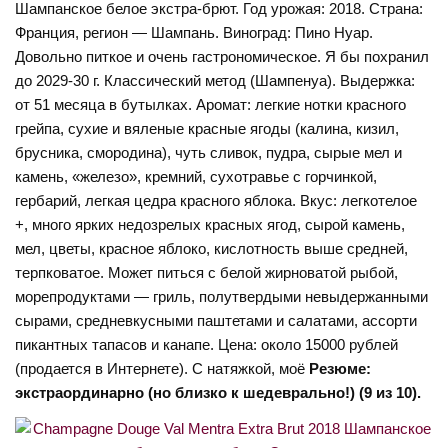
Шампанское белое экстра-брют. Год урожая: 2018. Страна:
Франция, регион — Шампань. Виноград: Пино Нуар.
Довольно питкое и очень гастрономическое. Я бы похранил
до 2029-30 г. Классический метод (Шампенуа). Выдержка:
от 51 месяца в бутылках. Аромат: легкие нотки красного
грейпа, сухие и вяленые красные ягоды (калина, кизил,
брусника, смородина), чуть сливок, пудра, сырые мел и
камень, «железо», кремний, сухотравье с горчинкой,
гербарий, легкая цедра красного яблока. Вкус: легкотелое
+, много ярких недозрелых красных ягод, сырой камень,
мел, цветы, красное яблоко, кислотность выше средней,
терпковатое. Может питься с белой жирноватой рыбой,
морепродуктами — гриль, полутвердыми невыдержанными
сырами, средневкусными паштетами и салатами, ассорти
пикантных тапасов и канапе. Цена: около 15000 рублей
(продается в Интернете). С натяжкой, моё
Резюме:
экстраординарно (но близко к шедеврально!) (9 из 10).