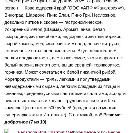
Белое игристое брют. Год урожая: 2025. Страна: Россия,
регион — Краснодарский край (ООО «АПФ «Фанагория»»).
Виноград: Шардоне, Пино Блан, Пино Гри. Несложное,
довольно питкое и скорее — гастрономическое.
Ускоренный метод (Шарма). Аромат: айва, белая
смородина, желтые яблоки, недозрелый желтый абрикос,
сырой камень, мел, «железистая» вода, легкие цитрусы,
соломенные ноты, полевые цветы. Вкус: легкотелое +,
легкая сладковатость, все то же самое, что и в аромате +
белый персик, кислотность выше средней, терпковатое,
горчинка. Может сочетаться с белой пикантной рыбой,
морепродуктами — гриль, легкими и полутвердыми
невыдержанными сырами, легкими блюдами из птицы и
свинины, средневкусными паштетами и салатами, ассорти
пикантных тапасов и канапе. Трудновато пьется и без
закусок. Цена: около 500 рублей (продается во многих
супермаркетах и в Интернете). С натяжкой, моё
Резюме:
добротное (7 из 10).