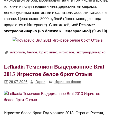
жирноватой рыбой, морепродуктами (в том числе и гриль),
мягкими и полутвердыми невыдержанными сырами,
легковкусными паштетами и салатами, ассорти тапасов и
канапе. Цена: около 8000 рублей (более молодые года
продаются в Интернете). С натяжкой, моё
Резюме:
экстраординарно (но близко к шедеврально!) (9 из 10).
алкоголь
,
белое
,
брют
,
вино
,
игристое
,
экстраординарно
Lefkadia Темелион Выдержанное Brut
2013 Игристое белое брют Отзыв
29.07.2026
Гарри
Игристое белое
Игристое белое брют. Год урожая: 2013. Страна: Россия,