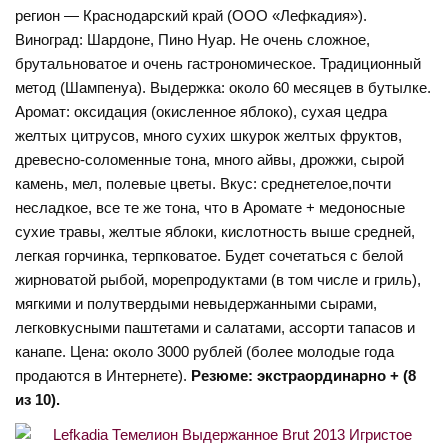
регион — Краснодарский край (ООО «Лефкадия»).
Виноград: Шардоне, Пино Нуар. Не очень сложное,
брутальноватое и очень гастрономическое. Традиционный
метод (Шампенуа). Выдержка: около 60 месяцев в бутылке.
Аромат: оксидация (окисленное яблоко), сухая цедра
желтых цитрусов, много сухих шкурок желтых фруктов,
древесно-соломенные тона, много айвы, дрожжи, сырой
камень, мел, полевые цветы. Вкус: среднетелое,почти
несладкое, все те же тона, что в Аромате + медоносные
сухие травы, желтые яблоки, кислотность выше средней,
легкая горчинка, терпковатое. Будет сочетаться с белой
жирноватой рыбой, морепродуктами (в том числе и гриль),
мягкими и полутвердыми невыдержанными сырами,
легковкусными паштетами и салатами, ассорти тапасов и
канапе. Цена: около 3000 рублей (более молодые года
продаются в Интернете).
Резюме: экстраординарно + (8
из 10).