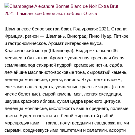
Шампанское белое экстра-брют. Год урожая: 2021. Страна:
Франция, регион — Шампань. Виноград: Пино Нуар. Питкое
и гастрономическое. Аромат интереснее вкуса.
Классический метод (Шампенуа). Выдержка: около 36
месяцев в бутылках. Аромат: увяленная красная и белая
земляника под сахарной пудрой, кремовые нотки, сдоба,
легчайшие маслянисто-восковые тона, сыроватый камень,
леденцы монпансье, цветы, ваниль. Вкус: легкотелое +,
еле-заметная сладость, увяленные красные ягоды (в том
числе болотные), сырой камень, мел, легкая оксидация,
шкурка красного яблока, сухая цедра красного цитруса,
леденцы монпансье, кислотность выше среднего, полевые
цветы. Будет сочетаться с белой жирноватой рыбой,
морепродуктами — гриль, полутвердыми невыдержанными
сырами, средневкусными паштетами и салатами, ассорти