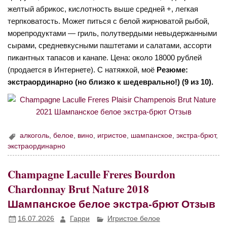
желтый абрикос, кислотность выше средней +, легкая
терпковатость. Может питься с белой жирноватой рыбой,
морепродуктами — гриль, полутвердыми невыдержанными
сырами, средневкусными паштетами и салатами, ассорти
пикантных тапасов и канапе. Цена: около 18000 рублей
(продается в Интернете). С натяжкой, моё
Резюме:
экстраординарно (но близко к шедеврально!) (9 из 10).
алкоголь
,
белое
,
вино
,
игристое
,
шампанское
,
экстра-брют
,
экстраординарно
Champagne Laculle Freres Bourdon
Chardonnay Brut Nature 2018
Шампанское белое экстра-брют Отзыв
16.07.2026
Гарри
Игристое белое