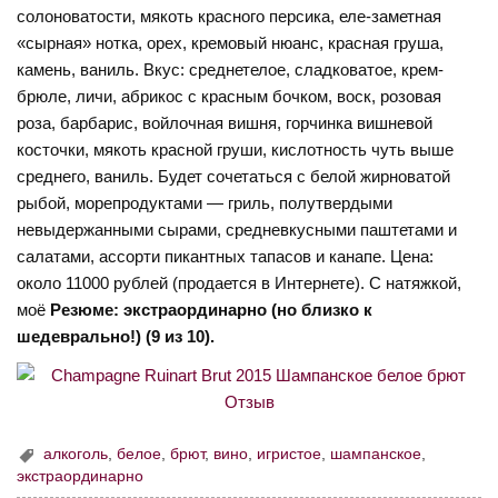
солоноватости, мякоть красного персика, еле-заметная
«сырная» нотка, орех, кремовый нюанс, красная груша,
камень, ваниль. Вкус: среднетелое, сладковатое, крем-
брюле, личи, абрикос с красным бочком, воск, розовая
роза, барбарис, войлочная вишня, горчинка вишневой
косточки, мякоть красной груши, кислотность чуть выше
среднего, ваниль. Будет сочетаться с белой жирноватой
рыбой, морепродуктами — гриль, полутвердыми
невыдержанными сырами, средневкусными паштетами и
салатами, ассорти пикантных тапасов и канапе. Цена:
около 11000 рублей (продается в Интернете). С натяжкой,
моё
Резюме: экстраординарно (но близко к
шедеврально!) (9 из 10).
алкоголь
,
белое
,
брют
,
вино
,
игристое
,
шампанское
,
экстраординарно