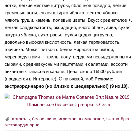
нотки, легкие желтые цитрусы, яблочное повидло, легкие
кремовые ноты, сухая шкурка яблока, желтое яблоко,
мякоть груши, камень, полевые цветы. Вкус: среднетелое +,
легкая сладковатость, оксидация, много яблок, айва, сухая
шкурка яблока, сухотравье, сухая цедра цитрусов,
довольно высокая кислотность, легкая терпковатость,
горчинка. Может питься с белой жирноватой рыбой,
морепродуктами — гриль, полутвердыми невыдержанными
сырами, средневкусными паштетами и салатами, ассорти
пикантных тапасов и канапе. Цена: около 16500 рублей
(продается в Интернете). С натяжкой, моё
Резюме:
экстраординарно (но близко к шедеврально!) (9 из 10).
алкоголь
,
белое
,
вино
,
игристое
,
шампанское
,
экстра-брют
,
экстраординарно