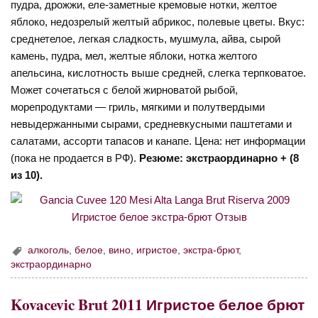
пудра, дрожжи, еле-заметные кремовые нотки, желтое
яблоко, недозрелый желтый абрикос, полевые цветы. Вкус:
среднетелое, легкая сладкость, мушмула, айва, сырой
камень, пудра, мел, желтые яблоки, нотка желтого
апельсина, кислотность выше средней, слегка терпковатое.
Может сочетаться с белой жирноватой рыбой,
морепродуктами — гриль, мягкими и полутвердыми
невыдержанными сырами, средневкусными паштетами и
салатами, ассорти тапасов и канапе. Цена: нет информации
(пока не продается в РФ).
Резюме: экстраординарно + (8
из 10).
алкоголь
,
белое
,
вино
,
игристое
,
экстра-брют
,
экстраординарно
Kovacevic Brut 2011 Игристое белое брют