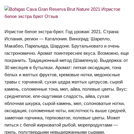
Игристое белое экстра-брют. Год урожая: 2021. Страна:
Испания, регион — Каталония. Виноград: Шарелло,
Макабео, Парельяда, Шардоне. Брутальновато и очень
гастрономично. Аромат поинтереснее вкуса. Возможно, еще
похранить. Традиционный метод (Шампенуа). Выдержка: от
30 месяцев в бутылках. Аромат: легкая оксидация, тона
белых и желтых фруктов, кремовые нотки, медоносные
травы с горчинкой, сухая цедра желтых цитрусов, сырой
камень, соломенные тона, мел, айва, полевые цветы. Вкус:
среднетелое, еле-ощутимая сладость, айва, сухая
яблочная шкурка, сырой камень, мел, солоноватые нотки,
оксидация, соломенные ноты, кислотность выше средней,
заметная горчинка, терпковатое, полевые цветы. Может
питься с белой жирноватой рыбой, морепродуктами —
гриль, полутвердыми невыдержанными сырами,