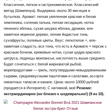
Классичное, питкое и гастрономическое. Классический
метод (Шампенуа). Выдержка: около 30 месяцев в
бутылках. Аромат: легкая увяленная красная и белая
земляника, соленая галька, легкая оксидация, нотка
печеного яблока, сухая шкурка яблока, дрожжи, еле-
заметное мореное дерево, легкие йодистые тона,
сухофрукты, полевые цветы. Вкус: легкотелое +, еле-
заметная сладость, все тона, что есть в Аромате + персик с
красным бочком, кремовые нотки, сухая цедра красного
цитруса, леденцы монпансье, кислотность выше среднего.
Будет сочетаться с белой жирноватой рыбой,
морепродуктами — гриль, полутвердыми невыдержанными
сырами, средневкусными паштетами и салатами, ассорти
пикантных тапасов и канапе. Цена: около 10000 рублей
(продается в Интернете). С натяжкой, моё
Резюме:
экстраординарно (но близко к шедеврально!) (9 из 10).