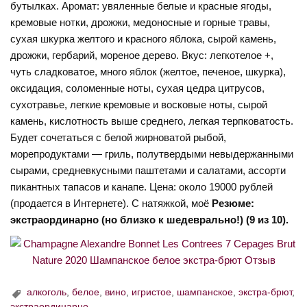
бутылках. Аромат: увяленные белые и красные ягоды,
кремовые нотки, дрожжи, медоносные и горные травы,
сухая шкурка желтого и красного яблока, сырой камень,
дрожжи, гербарий, мореное дерево. Вкус: легкотелое +,
чуть сладковатое, много яблок (желтое, печеное, шкурка),
оксидация, соломенные ноты, сухая цедра цитрусов,
сухотравье, легкие кремовые и восковые ноты, сырой
камень, кислотность выше среднего, легкая терпковатость.
Будет сочетаться с белой жирноватой рыбой,
морепродуктами — гриль, полутвердыми невыдержанными
сырами, средневкусными паштетами и салатами, ассорти
пикантных тапасов и канапе. Цена: около 19000 рублей
(продается в Интернете). С натяжкой, моё
Резюме:
экстраординарно (но близко к шедеврально!) (9 из 10).
алкоголь
,
белое
,
вино
,
игристое
,
шампанское
,
экстра-брют
,
экстраординарно