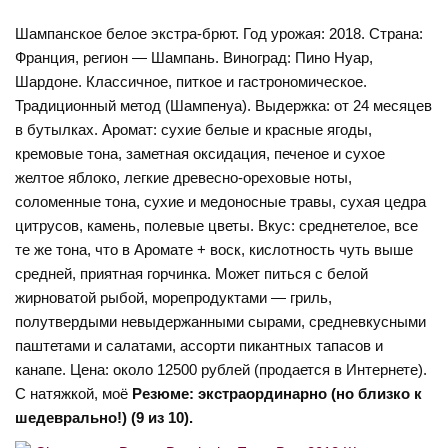
Шампанское белое экстра-брют. Год урожая: 2018. Страна:
Франция, регион — Шампань. Виноград: Пино Нуар,
Шардоне. Классичное, питкое и гастрономическое.
Традиционный метод (Шампенуа). Выдержка: от 24 месяцев
в бутылках. Аромат: сухие белые и красные ягоды,
кремовые тона, заметная оксидация, печеное и сухое
желтое яблоко, легкие древесно-ореховые ноты,
соломенные тона, сухие и медоносные травы, сухая цедра
цитрусов, камень, полевые цветы. Вкус: среднетелое, все
те же тона, что в Аромате + воск, кислотность чуть выше
средней, приятная горчинка. Может питься с белой
жирноватой рыбой, морепродуктами — гриль,
полутвердыми невыдержанными сырами, средневкусными
паштетами и салатами, ассорти пикантных тапасов и
канапе. Цена: около 12500 рублей (продается в Интернете).
С натяжкой, моё
Резюме: экстраординарно (но близко к
шедеврально!) (9 из 10).