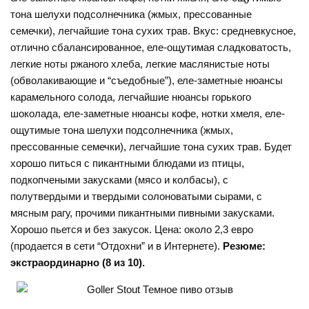
тона шелухи подсолнечника (жмых, прессованные
семечки), легчайшие тона сухих трав. Вкус: средневкусное,
отлично сбалансированное, еле-ощутимая сладковатость,
легкие ноты ржаного хлеба, легкие маслянистые ноты
(обволакивающие и “съедобные”), еле-заметные нюансы
карамельного солода, легчайшие нюансы горького
шоколада, еле-заметные нюансы кофе, нотки хмеля, еле-
ощутимые тона шелухи подсолнечника (жмых,
прессованные семечки), легчайшие тона сухих трав. Будет
хорошо питься с пикантными блюдами из птицы,
подкопчеными закусками (мясо и колбасы), с
полутвердыми и твердыми солоноватыми сырами, с
мясным рагу, прочими пикантными пивными закусками.
Хорошо пьется и без закусок. Цена: около 2,3 евро
(продается в сети “Отдохни” и в Интернете).
Резюме:
экстраординарно (8 из 10).