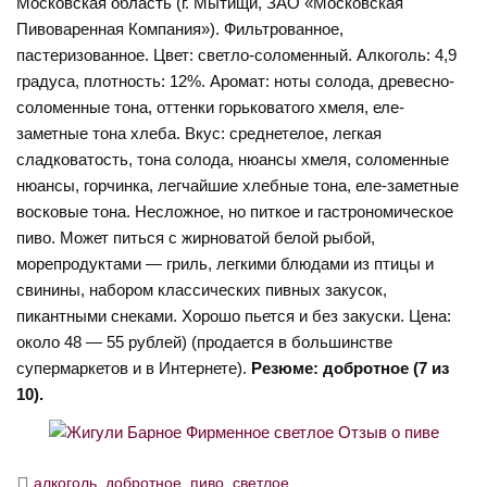
Московская область (г. Мытищи, ЗАО «Московская
Пивоваренная Компания»). Фильтрованное,
пастеризованное. Цвет: светло-соломенный. Алкоголь: 4,9
градуса, плотность: 12%. Аромат: ноты солода, древесно-
соломенные тона, оттенки горьковатого хмеля, еле-
заметные тона хлеба. Вкус: среднетелое, легкая
сладковатость, тона солода, нюансы хмеля, соломенные
нюансы, горчинка, легчайшие хлебные тона, еле-заметные
восковые тона. Несложное, но питкое и гастрономическое
пиво. Может питься с жирноватой белой рыбой,
морепродуктами — гриль, легкими блюдами из птицы и
свинины, набором классических пивных закусок,
пикантными снеками. Хорошо пьется и без закуски. Цена:
около 48 — 55 рублей) (продается в большинстве
супермаркетов и в Интернете).
Резюме: добротное (7 из
10).
алкоголь
,
добротное
,
пиво
,
светлое