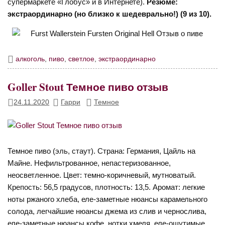
супермаркете «Глобус» и в Интернете).
Резюме:
экстраординарно (но близко к шедеврально!) (9 из 10).
алкоголь
,
пиво
,
светлое
,
экстраординарно
Goller Stout Темное пиво отзыв
24.11.2020
Гарри
Темное
Темное пиво (эль, стаут). Страна: Германия, Цайль на
Майне. Нефильтрованное, непастеризованное,
неосветленное. Цвет: темно-коричневый, мутноватый.
Крепость: 56,5 градусов, плотность: 13,5. Аромат: легкие
ноты ржаного хлеба, еле-заметные нюансы карамельного
солода, легчайшие нюансы джема из слив и чернослива,
еле-заметные нюансы кофе, нотки хмеля, еле-ощутимые