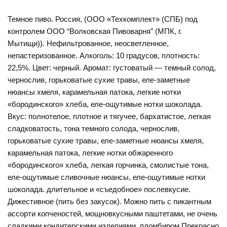
Темное пиво. Россия, (ООО «Техкомплект» (СПБ) под
контролем ООО “Волковская Пивоварня” (МПК, г.
Мытищи)). Нефильтрованное, неосветленное,
непастеризованное. Алкоголь: 10 градусов, плотность:
22,5%. Цвет: черный. Аромат: густоватый — темный солод,
чернослив, горьковатые сухие травы, еле-заметные
нюансы хмеля, карамельная патока, легкие нотки
«бородинского» хлеба, еле-ощутимые нотки шоколада.
Вкус: полнотелое, плотное и тягучее, бархатистое, легкая
сладковатость, тона темного солода, чернослив,
горьковатые сухие травы, еле-заметные нюансы хмеля,
карамельная патока, легкие нотки обжаренного
«бородинского» хлеба, легкая горчинка, смолистые тона,
еле-ощутимые сливочные нюансы, еле-ощутимые нотки
шоколада. длительное и «съедобное» послевкусие.
Дижестивное (пить без закусок). Можно пить с пикантным
ассорти копченостей, мощновкусными паштетами, не очень
сладкими кондитерскими изделиями, пломбиром.Прекрасно