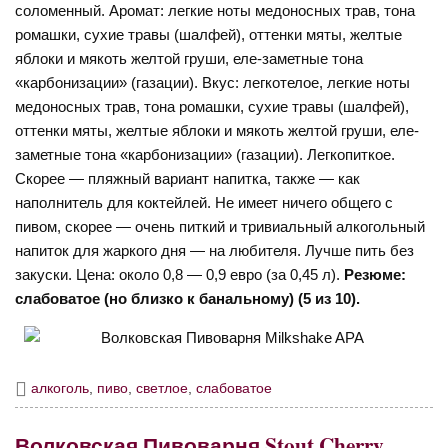
соломенный. Аромат: легкие ноты медоносных трав, тона
ромашки, сухие травы (шалфей), оттенки мяты, желтые
яблоки и мякоть желтой груши, еле-заметные тона
«карбонизации» (газации). Вкус: легкотелое, легкие ноты
медоносных трав, тона ромашки, сухие травы (шалфей),
оттенки мяты, желтые яблоки и мякоть желтой груши, еле-
заметные тона «карбонизации» (газации). Легкопиткое.
Скорее — пляжный вариант напитка, также — как
наполнитель для коктейлей. Не имеет ничего общего с
пивом, скорее — очень питкий и тривиальный алкогольный
напиток для жаркого дня — на любителя. Лучше пить без
закуски. Цена: около 0,8 — 0,9 евро (за 0,45 л).
Резюме:
слабоватое (но близко к банальному) (5 из 10).
алкоголь
,
пиво
,
светлое
,
слабоватое
Волковская Пивоварня Stout Cherry