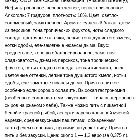
заказу ООО “Волковская Пивоварня” (Phantom Brewery)).
Нефильтрованное, неосветленное, непастеризованное.
Алкоголь: 7 градусов, плотность: 18%. Цвет: светло-
соломенный, замутненное. Аромат: сушеный банан, джем
из персиков, тона тропических фруктов, ноты сладкого
солода, цветочные оттенки, легкие тона душистого хмеля,
нотки сдобы, еле-заметные нюансы дыма. Вкус:
среднетелое, хорошо сбалансированное, заметная
сладковатость, джем из персиков, тона тропических
фруктов, ноты сладкого солода, легкая кислинка, воск,
цветочные оттенки, легкие тона душистого хмеля, нотки
сдобы, еле-заметные нюансы дыма. Приятно-питкое —
особенно если хорошо охладить. Высокая гастрономия
(особенно с солоноватыми закусками — типа выдержанных
сыров на ржаном хлебе). Также можно пить с пикантной
белой и красной рыбой, ассорти варено-копченой мясной
нарезки, средневкусными паштетами, обжаренным
картофелем в специях, прочими закусок к пиву. Приятно
пить и без закуски. Цена: около 1 — 1,2 евро (за 0,375 л).