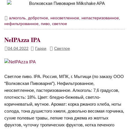
алкоголь
,
добротное
,
неосветленное
,
непастеризованное
,
нефильтрованное
,
пиво
,
светлое
NeIPAzza IPA
04.04.2022
Гарри
Светлое
Светлое пиво. IPA. Россия, МПК, г. Мытищи (по заказу ООО
“Волковская Пивоварня”). Нефильтрованное,
неосветленное, пастеризованное. Алкоголь: 7,6 градусов,
плотность: 18%. Цвет: бледно-бежевый, светло-
коричневатый, мутное. Аромат: корка ржаного хлеба, ноты
солода, тона душистого хмеля, довольно весомая горчинка,
сухие полевые травы, легкие тона джема из желтых
фруктов, чуточку тропических фруктов, нотка печеного