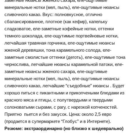
заметные нюансы жженого сахара, еле-ощутимые
минеральные нотки (мел, пыль), еле-ощутимые нюансы
сливочного какао. Вкус: полновкусное, отлично
сбалансированное, плотное (как кефир), капельку
сладковатое, еле-заметные кофейные нотки, оттенки
темного шоколада, еле-ощутимые портвейновые нотки,
легчайшая травяная горчинка, еле-ощутимые нюансы
жженой деревяшки, тона карамельного солода, еле-
заметные смолистые оттенки (деготь), еле-ощутимые тона
чернослива, легчайшие нюансы карамельной патоки, еле-
заметные нюансы жженого сахара, еле-ощутимые
минеральные нотки (мел, пыль), еле-ощутимые нюансы
сливочного какао, легчайшие “съедобные” нюансы . Будет
хорошо питься с пикантными и прикопчеными блюдами из
красного мяса и птицы, с полутвердыми и твердыми
солоноватыми сырами, с рагу, с нарезкой копченостей.
Приятно пьется и без закусок. Цена: около 2,5 евро
(продается в супермаркете “Глобус” и в Интернете).
Резюме: экстраординарно (но близко к шедеврально)