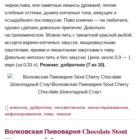
чернослива, еле-заметные нюансы дрожжей, легкие
хлебные оттенки, дымно-копченые тона, вяжущее и
«съедобное» послевкусие. Пиво конечно — на любителя,
однако сделано довольно прилично. Довольно
гастрономическое. Можно пить с пикантной красной рыбой,
ассорти варено-копченых закусок, мощновкусными
паштетами, яркими и пикантными закусками к пиву.
Довольно неплохо пить и без закуски. Цена: около 0,9 — 1
евро (за 0,33 л).
Резюме: добротное (7 из 10).
алкоголь
,
добротное
,
неосветленное
,
непастеризованное
,
нефильтрованное
,
пиво
,
темное
Волковская Пивоварня Chocolate Stout