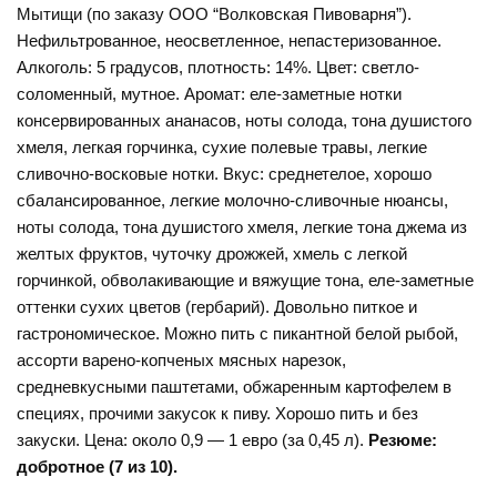
Мытищи (по заказу ООО “Волковская Пивоварня”).
Нефильтрованное, неосветленное, непастеризованное.
Алкоголь: 5 градусов, плотность: 14%. Цвет: светло-
соломенный, мутное. Аромат: еле-заметные нотки
консервированных ананасов, ноты солода, тона душистого
хмеля, легкая горчинка, сухие полевые травы, легкие
сливочно-восковые нотки. Вкус: среднетелое, хорошо
сбалансированное, легкие молочно-сливочные нюансы,
ноты солода, тона душистого хмеля, легкие тона джема из
желтых фруктов, чуточку дрожжей, хмель с легкой
горчинкой, обволакивающие и вяжущие тона, еле-заметные
оттенки сухих цветов (гербарий). Довольно питкое и
гастрономическое. Можно пить с пикантной белой рыбой,
ассорти варено-копченых мясных нарезок,
средневкусными паштетами, обжаренным картофелем в
специях, прочими закусок к пиву. Хорошо пить и без
закуски. Цена: около 0,9 — 1 евро (за 0,45 л).
Резюме:
добротное (7 из 10).