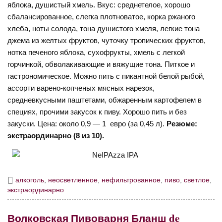
яблока, душистый хмель. Вкус: среднетелое, хорошо
сбалансированное, слегка плотноватое, корка ржаного
хлеба, ноты солода, тона душистого хмеля, легкие тона
джема из желтых фруктов, чуточку тропических фруктов,
нотка печеного яблока, сухофрукты, хмель с легкой
горчинкой, обволакивающие и вяжущие тона. Питкое и
гастрономическое. Можно пить с пикантной белой рыбой,
ассорти варено-копченых мясных нарезок,
средневкусными паштетами, обжаренным картофелем в
специях, прочими закусок к пиву. Хорошо пить и без
закуски. Цена: около 0,9 — 1 евро (за 0,45 л).
Резюме:
экстраординарно (8 из 10).
алкоголь
,
неосветленное
,
нефильтрованное
,
пиво
,
светлое
,
экстраординарно
Волковская Пивоварня Бланш de