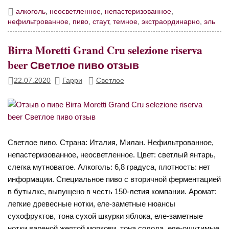
алкоголь
,
неосветленное
,
непастеризованное
,
нефильтрованное
,
пиво
,
стаут
,
темное
,
экстраординарно
,
эль
Birra Moretti Grand Cru selezione riserva
beer Светлое пиво отзыв
22.07.2020
Гарри
Светлое
Светлое пиво. Страна: Италия, Милан. Нефильтрованное,
непастеризованное, неосветленное. Цвет: светлый янтарь,
слегка мутноватое. Алкоголь: 6,8 градуса, плотность: нет
информации. Специальное пиво с вторичной ферментацией
в бутылке, выпущено в честь 150-летия компании. Аромат:
легкие древесные нотки, еле-заметные нюансы
сухофруктов, тона сухой шкурки яблока, еле-заметные
нотки вареной желтой моркови, тона солода, еле-ощутимые