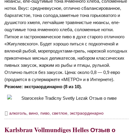
нюансы, еле-ощутимые тона ячменного хлеба, соломенные
нотки. Вкус: средневкусное, отлично сбалансированное,
бархатистое, тона солода,заметные тона горьковатого и
душистого хмеля, легчайшие травянистые нюансы, еле-
ощутимые тона ячменного хлеба, соломенные нотки.
Питкое и гастрономическое пиво в духе старого отличного
«Жигулевского». Будет хорошо питься с подкопченой и
вяленой рыбой, морепродуктами-гриль, нарезкой холодных
прикопченых мясных деликатесов, набором классических
пивных закусок, жарким из рыбы и птицы, рулькой.
Отлично пьется без закусок. Цена: около 0,8 — 0,9 евро
(продается в супермаркете «МЕТРО» и в Интернете).
Резюме: экстраординарно (8 из 10).
алкоголь
,
вино
,
пиво
,
светлое
,
экстраординарно
Karlsbrau Vollmundiges Helles Отзыв о