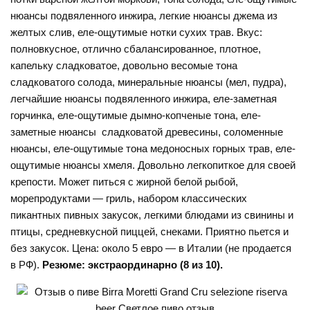
нюансы подвяленного инжира, легкие нюансы джема из
желтых слив, еле-ощутимые нотки сухих трав. Вкус:
полновкусное, отлично сбалансированное, плотное,
капельку сладковатое, довольно весомые тона
сладковатого солода, минеральные нюансы (мел, пудра),
легчайшие нюансы подвяленного инжира, еле-заметная
горчинка, еле-ощутимые дымно-копченые тона, еле-
заметные нюансы сладковатой древесины, соломенные
нюансы, еле-ощутимые тона медоносных горных трав, еле-
ощутимые нюансы хмеля. Довольно легкопиткое для своей
крепости. Может питься с жирной белой рыбой,
морепродуктами — гриль, набором классических
пикантных пивных закусок, легкими блюдами из свинины и
птицы, средневкусной пиццей, снеками. Приятно пьется и
без закусок. Цена: около 5 евро — в Италии (не продается
в РФ).
Резюме: экстраординарно (8 из 10).