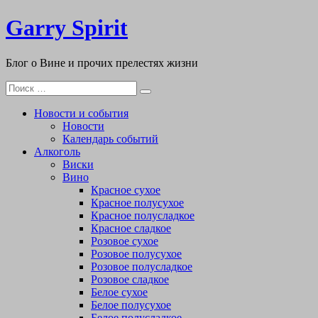
Перейти
Garry Spirit
к
содержимому
Блог о Вине и прочих прелестях жизни
Поиск
для:
Новости и события
Новости
Календарь событий
Алкоголь
Виски
Вино
Красное сухое
Красное полусухое
Красное полусладкое
Красное сладкое
Розовое сухое
Розовое полусухое
Розовое полусладкое
Розовое сладкое
Белое сухое
Белое полусухое
Белое полусладкое