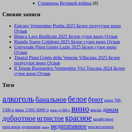
Страницы Великой войны
(8)
Свежие записи
Epicuro Vermentino Puglia 2025 Белое полусухое вино
Отзыв
Bianca Lava Basilicata 2025 Белое сухое вино Отзыв
Riondo Soave Colafogo 2025 Белое сухое вино Отзыв
Universale Pinot Grigio Lazio 2025 Белое сухое вино
Отзыв
Tinazzi Pinot Grigio della Venezie Villaciara 2025 Белое
полусухое вино Отзыв
Il Tenuta Buonamico Vermentino Vivi Toscana 2024 Белое
сухое вино Отзыв
Теги
алкоголь
белое
банальное
брют
вина 700-
вино
дамам
вина 1500-3000 р
виски
1500 р
вина до 600 р
красное
добротное
игристое
крафтовое
медитативное
крепленое
кулинария
неосветленное
ликер