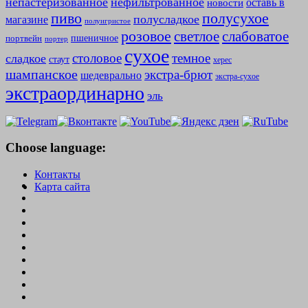
непастеризованное
нефильтрованное
оставь в
новости
полусухое
пиво
полусладкое
магазине
полуигристое
розовое
слабоватое
светлое
пшеничное
портвейн
портер
сухое
столовое
темное
сладкое
стаут
херес
шампанское
экстра-брют
шедеврально
экстра-сухое
экстраординарно
эль
Choose language:
Контакты
Карта сайта