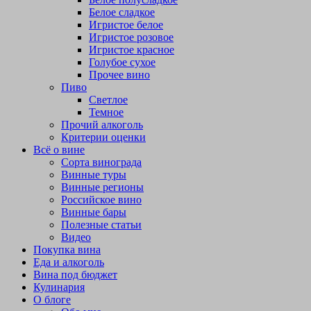
Белое сладкое
Игристое белое
Игристое розовое
Игристое красное
Голубое сухое
Прочее вино
Пиво
Светлое
Темное
Прочий алкоголь
Критерии оценки
Всё о вине
Сорта винограда
Винные туры
Винные регионы
Российское вино
Винные бары
Полезные статьи
Видео
Покупка вина
Еда и алкоголь
Вина под бюджет
Кулинария
О блоге