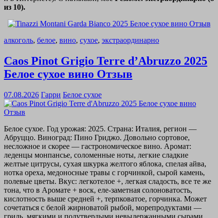
из 10).
алкоголь
,
белое
,
вино
,
сухое
,
экстраординарно
Caos Pinot Grigio Terre d’Abruzzo 2025
Белое сухое вино Отзыв
07.08.2026
Гарри
Белое сухое
Белое сухое. Год урожая: 2025. Страна: Италия, регион —
Абруццо. Виноград: Пино Гриджо. Довольно сортовое,
несложное и скорее — гастрономическое вино. Аромат:
леденцы монпансье, соломенные ноты, легкие сладкие
желтые цитрусы, сухая шкурка желтого яблока, спелая айва,
нотка ореха, медоносные травы с горчинкой, сырой камень,
полевые цветы. Вкус: легкотелое +, легкая сладость, все те же
тона, что в Аромате + воск, еле-заметная солоноватость,
кислотность выше средней +, терпковатое, горчинка. Может
сочетаться с белой жирноватой рыбой, морепродуктами —
гриль, мягкими и полутвердыми невыдержанными сырами,