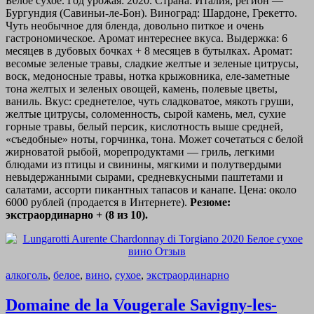
Белое сухое. Год урожая: 2020. Страна: Италия, регион —
Бургундия (Савиньи-ле-Бон). Виноград: Шардоне, Грекетто.
Чуть необычное для бленда, довольно питкое и очень
гастрономическое. Аромат интереснее вкуса. Выдержка: 6
месяцев в дубовых бочках + 8 месяцев в бутылках. Аромат:
весомые зеленые травы, сладкие желтые и зеленые цитрусы,
воск, медоносные травы, нотка крыжовника, еле-заметные
тона желтых и зеленых овощей, камень, полевые цветы,
ваниль. Вкус: среднетелое, чуть сладковатое, мякоть груши,
желтые цитрусы, соломенность, сырой камень, мел, сухие
горные травы, белый персик, кислотность выше средней,
«съедобные» ноты, горчинка, тона. Может сочетаться с белой
жирноватой рыбой, морепродуктами — гриль, легкими
блюдами из птицы и свинины, мягкими и полутвердыми
невыдержанными сырами, средневкусными паштетами и
салатами, ассорти пикантных тапасов и канапе. Цена: около
6000 рублей (продается в Интернете).
Резюме:
экстраординарно + (8 из 10).
алкоголь
,
белое
,
вино
,
сухое
,
экстраординарно
Domaine de la Vougerale Savigny-les-