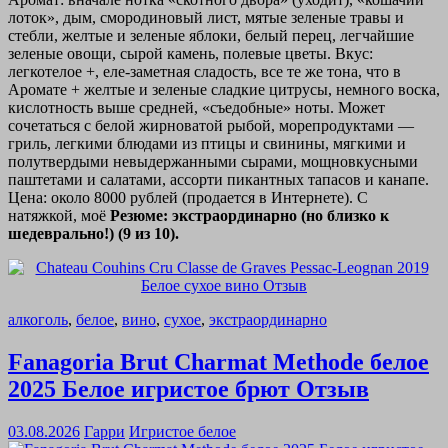
лоток», дым, смородиновый лист, мятые зеленые травы и
стебли, желтые и зеленые яблоки, белый перец, легчайшие
зеленые овощи, сырой камень, полевые цветы. Вкус:
легкотелое +, еле-заметная сладость, все те же тона, что в
Аромате + желтые и зеленые сладкие цитрусы, немного воска,
кислотность выше средней, «съедобные» ноты. Может
сочетаться с белой жирноватой рыбой, морепродуктами —
гриль, легкими блюдами из птицы и свинины, мягкими и
полутвердыми невыдержанными сырами, мощновкусными
паштетами и салатами, ассорти пикантных тапасов и канапе.
Цена: около 8000 рублей (продается в Интернете). С
натяжкой, моё
Резюме: экстраординарно (но близко к
шедеврально!) (9 из 10).
алкоголь
,
белое
,
вино
,
сухое
,
экстраординарно
Fanagoria Brut Charmat Methode белое
2025 Белое игристое брют Отзыв
03.08.2026
Гарри
Игристое белое