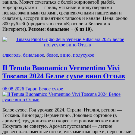
ваниль. Может сочетаться с белой жирноватой рыбой,
морепродуктами — гриль, мягкими и полутвердыми
невыдержанными сырами, средневкусными паштетами и
салатами, ассорти пикантных тапасов и канапе. Цена: около
800 рублей (продается в сети «Красное и Белое» и в
Интернете).
Резюме: банальное + (6 из 10).
алкоголь
,
банальное
,
белое
,
вино
,
полусухое
Il Tenuta Buonamico Vermentino Vivi
Toscana 2024 Белое сухое вино Отзыв
06.08.2026
Гарри
Белое сухое
Белое сухое. Год урожая: 2024. Страна: Италия, регион —
Тоскана. Виноград: Верментино. Довольно сортовое (в
аромате), труднопиткое и скорее гастрономическое вино.
Покупать не советую. Аромат: густоватый — легкие
древесно-соломенные нотки, еле-заметные орехи, переспелые