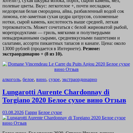
хотели?), сухая шкурка яблока, порох, сырой камень, мел,
полевые цветы. Вкус: легкотелое +, почти несладкое,
недозрелая белая смородина, айва, разбавленный водой сок
лимона, еле-заметная сухая цедра цитрусов, соломенные
нотки, сырой камень, кислотность выше средней, легкая
терпковатость. Может сочетаться с белой жирноватой рыбой,
морепродуктами — гриль, мягкими и полутвердыми
невыдержанными сырами, средневкусными паштетами и
салатами, ассорти пикантных тапасов и канапе. Цена: около
13000 рублей (продается в Интернете).
Резюме:
экстраординарно + (8 из 10).
алкоголь
,
белое
,
вино
,
сухое
,
экстраординарно
Lungarotti Aurente Chardonnay di
Torgiano 2020 Белое сухое вино Отзыв
03.08.2026
Гарри
Белое сухое