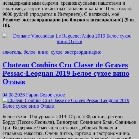
невыдержанными сырами, средневкусными паштетами и
салатами, ассорти пикантных тапасов и канапе. Цена: около
9000 рублей (продается в Интернете). С натяжкой, моё
Резюме: экстраординарно (но близко к шедеврально!) (9 из
10).
алкоголь
,
белое
,
вино
,
сухое
,
экстраординарно
Chateau Couhins Cru Classe de Graves
Pessac-Leognan 2019 Белое сухое вино
Отзыв
04.08.2026
Гарри
Белое сухое
Белое сухое. Год урожая: 2019. Страна: Франция, регион —
Бордо (Пессак-Леоньян). Виноград: Совиньон Блан, Совиньон
Гри. Выдержка: 9 месяцев в старых дубовых бочках и
стальных емкостях. Очень питко, сортово и гастрономично.
Аромат: вначале нотка «скотного двора» (уходит), «кошачий