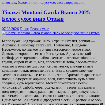
алкоголь
,
белое
,
вино
,
полусухое
,
экстраординарно
Tinazzi Montani Garda Bianco 2025
Белое сухое вино Отзыв
07.08.2026
Гарри
Белое сухое
Белое сухое. Год урожая: 2025. Страна: Италия, регион —
Абруццо. Виноград: Гарганега, Треббьяно, Шардоне.
Несложное, но питкое и очень гастрономическое вино.
Довольно хорошо пьется и без закуски. Аромат: легкий
грейпфрут с горчинкой, айва, желтые и зеленые яблоки и
груши, сырой камень, мел, соломенные тона, еле-заметные
желтые и зеленые цитрусы, сырая галька, еле-ощутимые
кремовые нотки, полевые цветы. Вкус: среднетелое, еле-
заметная сладость, все те же тона, что в Аромате + древесные
нотки, недозрелый абрикос, воск, кислотность чуть выше
средней, чуть терпковатое. Может сочетаться с белой
жирноватой рыбой, морепродуктами — гриль, мягкими и
полутвердыми невыдержанными сырами, средневкусными
паштетами и салатами, ассорти пикантных тапасов и канапе.
Цена: около 1200 рублей (продается в сети «Красное и Белое»
и в Интернете). С натяжкой, моё
Резюме: экстраординарно (8