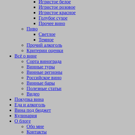
Игристое белое
Игристое розовое
Игристое красное
Голубое сухое
Прочее вино
Пиво
Светлое
Темное
Прочий алкоголь
Критерии оценки
Всё о вине
Сорта винограда
Винные туры
Винные регионы
Российское вино
Винные бары
Полезные статьи
Видео
Покупка вина
Еда и алкоголь
Вина под бюджет
Кулинария
О блоге
Обо мне
Контакты