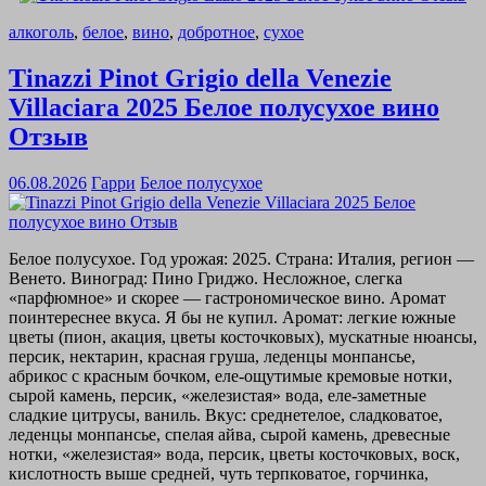
алкоголь
,
белое
,
вино
,
добротное
,
сухое
Tinazzi Pinot Grigio della Venezie
Villaciara 2025 Белое полусухое вино
Отзыв
06.08.2026
Гарри
Белое полусухое
Белое полусухое. Год урожая: 2025. Страна: Италия, регион —
Венето. Виноград: Пино Гриджо. Несложное, слегка
«парфюмное» и скорее — гастрономическое вино. Аромат
поинтереснее вкуса. Я бы не купил. Аромат: легкие южные
цветы (пион, акация, цветы косточковых), мускатные нюансы,
персик, нектарин, красная груша, леденцы монпансье,
абрикос с красным бочком, еле-ощутимые кремовые нотки,
сырой камень, персик, «железистая» вода, еле-заметные
сладкие цитрусы, ваниль. Вкус: среднетелое, сладковатое,
леденцы монпансье, спелая айва, сырой камень, древесные
нотки, «железистая» вода, персик, цветы косточковых, воск,
кислотность выше средней, чуть терпковатое, горчинка,