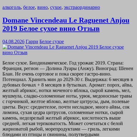
алкоголь
,
белое
,
вино
,
сухое
,
экстраординарно
Domane Vincendeau Le Raguenet Anjou
2019 Белое сухое вино Отзыв
04.08.2026
Гарри
Белое сухое
Белое сухое. Биодинамическое. Год урожая: 2019. Страна:
Франция, регион — Долина Луары (Анжу). Виноград: Шенен
Блан. Не очень сортовое и пока скорее гастро-вино.
Потенциал. Хранить мин до 2029-30 г. Выдержка: 6 месяцев в
дубовых бочках + 8 месяцев в бутылках. Аромат: порох, айва,
желтый абрикос, нотки моченого яблока, сырой камень, мел,
мушмула, сладко-соломенные ноты, урюк, медоносные травы
с горчинкой, желтое яблоко, желтые цитрусы, дым, полевые
цветы. Вкус: среднетелое, почти несладкое, много айвы, сок
лимона, сухая цедра цитрусов, соломенные нотки, сырой
камень, недозрелый желтый абрикос, кислотность выше
средней, легкая терпковатость. Может сочетаться с белой
жирноватой рыбой, морепродуктами — гриль, легкими
блюдами из птицы и свинины, полутвердыми