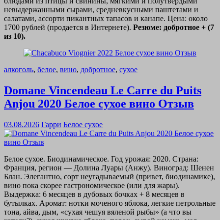
блюдами из птицы и свинины, мягкими и полутвердыми
невыдержанными сырами, средневкусными паштетами и
салатами, ассорти пикантных тапасов и канапе. Цена: около
1700 рублей (продается в Интернете).
Резюме: добротное + (7
из 10).
алкоголь
,
белое
,
вино
,
добротное
,
сухое
Domane Vincendeau Le Carre du Puits
Anjou 2020 Белое сухое вино Отзыв
03.08.2026
Гарри
Белое сухое
Белое сухое. Биодинамическое. Год урожая: 2020. Страна:
Франция, регион — Долина Луары (Анжу). Виноград: Шенен
Блан. Элегантно, сорт неугадываемый (привет, биодинамике),
вино пока скорее гастрономическое (или для жары).
Выдержка: 6 месяцев в дубовых бочках + 8 месяцев в
бутылках. Аромат: нотки моченого яблока, легкие петрольные
тона, айва, дым, «сухая чешуя вяленой рыбы» (а что вы