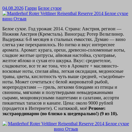
04.08.2026
Гарри
Белое сухое
Белое сухое. Год урожая: 2014. Страна: Австрия, регион —
Нижняя Австрия (Кремсталь). Виноград: Ротер Вельтлинер.
Выдержка: 6-8 месяцев в стальных емкостях. Думаю — вино
слегка уже перехранилось. Но питко и вкус интереснее
аромата. Аромат: курага, орехи, древесно-соломенные ноты,
сладкие желтые цитрусы, айвовая настойка, сухотравье,
желтое яблоко и сухая его шкурка. Вкус: среднетелое,
сладковатое, все те же тона, что в Аромате + маслянисто-
восковые ноты, спелая айва, легкая оксидация, медоносные
травы, цветы, кислотность чуть выше средней, «съедобные»
ноты. Может сочетаться с белой жирноватой рыбой,
морепродуктами — гриль, легкими блюдами из птицы и
свинины, мягкими и полутвердыми невыдержанными
сырами, мощновкусными паштетами и салатами, ассорти
пикантных тапасов и канапе. Цена: около 9000 рублей
(продается в Интернете). С натяжкой, моё
Резюме:
экстраординарно (но близко к шедеврально!) (9 из 10).