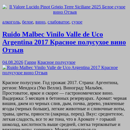
алкоголь
,
белое
,
вино
,
слабоватое
,
сухое
Ruido Malbec Vinilo Valle de Uco
Argentina 2017 Красное полусухое вино
Отзыв
04.08.2026
Гарри
Красное полусухое
Красное полусухое. Год урожая: 2017. Страна: Аргентина,
регион: Мендоса (Уко Велли). Виноград: Мальбек.
Простоватое, яркое и скорее — гастрономическое вино.
Выдержка: 5 месяцев в бетонных резервуарах. Аромат: черная
вишня, джем из черных слив, дым, почва, дерево, увяленные
ягоды (черных больше), легкие животные и сливочные ноты,
травы, цветы, пряности (лакрица, перец). Вкус: среднетелое,
легкая сладость, все те же тона, что в Аромате + горький
шоколад, кислотность выше средней, слегка терпковатые и
вяжущие ноты, горчинка. Может сочетаться со