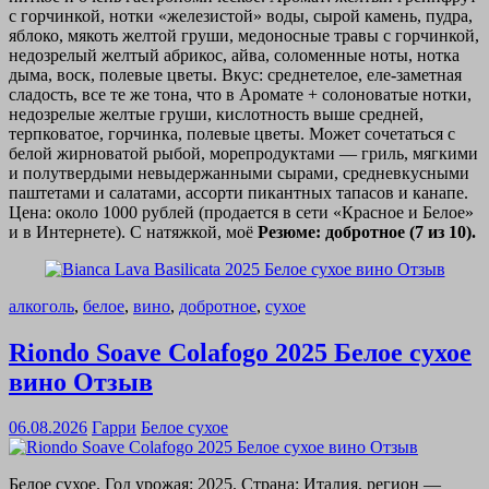
с горчинкой, нотки «железистой» воды, сырой камень, пудра,
яблоко, мякоть желтой груши, медоносные травы с горчинкой,
недозрелый желтый абрикос, айва, соломенные ноты, нотка
дыма, воск, полевые цветы. Вкус: среднетелое, еле-заметная
сладость, все те же тона, что в Аромате + солоноватые нотки,
недозрелые желтые груши, кислотность выше средней,
терпковатое, горчинка, полевые цветы. Может сочетаться с
белой жирноватой рыбой, морепродуктами — гриль, мягкими
и полутвердыми невыдержанными сырами, средневкусными
паштетами и салатами, ассорти пикантных тапасов и канапе.
Цена: около 1000 рублей (продается в сети «Красное и Белое»
и в Интернете). С натяжкой, моё
Резюме: добротное (7 из 10).
алкоголь
,
белое
,
вино
,
добротное
,
сухое
Riondo Soave Colafogo 2025 Белое сухое
вино Отзыв
06.08.2026
Гарри
Белое сухое
Белое сухое. Год урожая: 2025. Страна: Италия, регион —