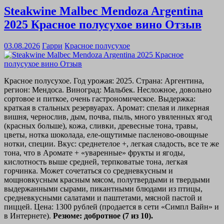
Steakwine Malbec Mendoza Argentina
2025 Красное полусухое вино Отзыв
03.08.2026
Гарри
Красное полусухое
Красное полусухое. Год урожая: 2025. Страна: Аргентина,
регион: Мендоса. Виноград: Мальбек. Несложное, довольно
сортовое и питкое, очень гастрономическое. Выдержка:
краткая в стальных резервуарах. Аромат: спелая и ликерная
вишня, чернослив, дым, почва, пыль, много увяленных ягод
(красных больше), кожа, сливки, древесные тона, травы,
цветы, нотка шоколада, еле-ощутимые пасленово-овощные
нотки, специи. Вкус: среднетелое +, легкая сладость, все те же
тона, что в Аромате + «уваренные» фрукты и ягоды,
кислотность выше средней, терпковатые тона, легкая
горчинка. Может сочетаться со средневкусным и
мощновкусным красным мясом, полутвердыми и твердыми
выдержанными сырами, пикантными блюдами из птицы,
средневкусными салатами и паштетами, мясной пастой и
пиццей. Цена: 1300 рублей (продается в сети «Симпл Вайн» и
в Интернете).
Резюме: добротное (7 из 10).