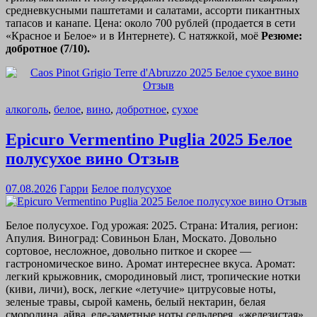
средневкусными паштетами и салатами, ассорти пикантных
тапасов и канапе. Цена: около 700 рублей (продается в сети
«Красное и Белое» и в Интернете). С натяжкой, моё
Резюме:
добротное (7/10).
алкоголь
,
белое
,
вино
,
добротное
,
сухое
Epicuro Vermentino Puglia 2025 Белое
полусухое вино Отзыв
07.08.2026
Гарри
Белое полусухое
Белое полусухое. Год урожая: 2025. Страна: Италия, регион:
Апулия. Виноград: Совиньон Блан, Москато. Довольно
сортовое, несложное, довольно питкое и скорее —
гастрономическое вино. Аромат интереснее вкуса. Аромат:
легкий крыжовник, смородиновый лист, тропические нотки
(киви, личи), воск, легкие «летучие» цитрусовые ноты,
зеленые травы, сырой камень, белый нектарин, белая
смородина, айва, еле-заметные ноты сельдерея, «железистая»