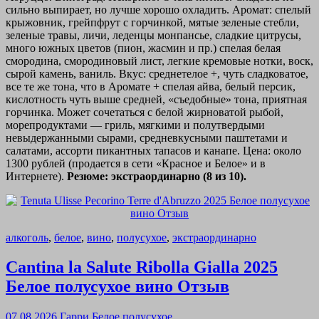
сильно выпирает, но лучше хорошо охладить. Аромат: спелый
крыжовник, грейпфрут с горчинкой, мятые зеленые стебли,
зеленые травы, личи, леденцы монпансье, сладкие цитрусы,
много южных цветов (пион, жасмин и пр.) спелая белая
смородина, смородиновый лист, легкие кремовые нотки, воск,
сырой камень, ваниль. Вкус: среднетелое +, чуть сладковатое,
все те же тона, что в Аромате + спелая айва, белый персик,
кислотность чуть выше средней, «съедобные» тона, приятная
горчинка. Может сочетаться с белой жирноватой рыбой,
морепродуктами — гриль, мягкими и полутвердыми
невыдержанными сырами, средневкусными паштетами и
салатами, ассорти пикантных тапасов и канапе. Цена: около
1300 рублей (продается в сети «Красное и Белое» и в
Интернете).
Резюме: экстраординарно (8 из 10).
алкоголь
,
белое
,
вино
,
полусухое
,
экстраординарно
Cantina la Salute Ribolla Gialla 2025
Белое полусухое вино Отзыв
07.08.2026
Гарри
Белое полусухое