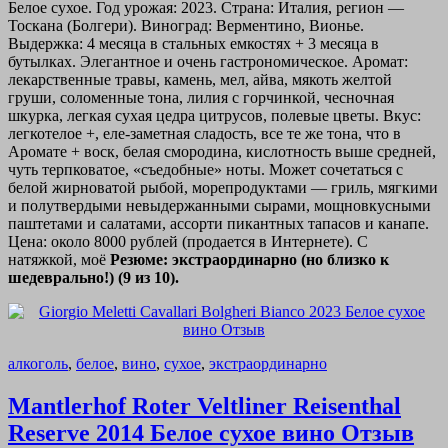
Белое сухое. Год урожая: 2023. Страна: Италия, регион —
Тоскана (Болгери). Виноград: Верментино, Вионье.
Выдержка: 4 месяца в стальных емкостях + 3 месяца в
бутылках. Элегантное и очень гастрономическое. Аромат:
лекарственные травы, камень, мел, айва, мякоть желтой
груши, соломенные тона, лилия с горчинкой, чесночная
шкурка, легкая сухая цедра цитрусов, полевые цветы. Вкус:
легкотелое +, еле-заметная сладость, все те же тона, что в
Аромате + воск, белая смородина, кислотность выше средней,
чуть терпковатое, «съедобные» ноты. Может сочетаться с
белой жирноватой рыбой, морепродуктами — гриль, мягкими
и полутвердыми невыдержанными сырами, мощновкусными
паштетами и салатами, ассорти пикантных тапасов и канапе.
Цена: около 8000 рублей (продается в Интернете). С
натяжкой, моё
Резюме: экстраординарно (но близко к
шедеврально!) (9 из 10).
алкоголь
,
белое
,
вино
,
сухое
,
экстраординарно
Mantlerhof Roter Veltliner Reisenthal
Reserve 2014 Белое сухое вино Отзыв