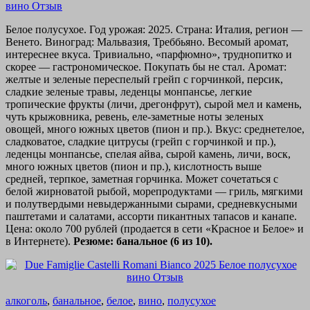
Белое полусухое. Год урожая: 2025. Страна: Италия, регион —
Венето. Виноград: Мальвазия, Треббьяно. Весомый аромат,
интереснее вкуса. Тривиально, «парфюмно», труднопитко и
скорее — гастрономическое. Покупать бы не стал. Аромат:
желтые и зеленые переспелый грейп с горчинкой, персик,
сладкие зеленые травы, леденцы монпансье, легкие
тропические фрукты (личи, дрегонфрут), сырой мел и камень,
чуть крыжовника, ревень, еле-заметные ноты зеленых
овощей, много южных цветов (пион и пр.). Вкус: среднетелое,
сладковатое, сладкие цитрусы (грейп с горчинкой и пр.),
леденцы монпансье, спелая айва, сырой камень, личи, воск,
много южных цветов (пион и пр.), кислотность выше
средней, терпкое, заметная горчинка. Может сочетаться с
белой жирноватой рыбой, морепродуктами — гриль, мягкими
и полутвердыми невыдержанными сырами, средневкусными
паштетами и салатами, ассорти пикантных тапасов и канапе.
Цена: около 700 рублей (продается в сети «Красное и Белое» и
в Интернете).
Резюме: банальное (6 из 10).
алкоголь
,
банальное
,
белое
,
вино
,
полусухое