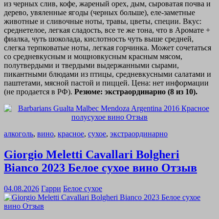
из черных слив, кофе, жареный орех, дым, сыроватая почва и
дерево, увяленные ягоды (черных больше), еле-заметные
животные и сливочные ноты, травы, цветы, специи. Вкус:
среднетелое, легкая сладость, все те же тона, что в Аромате +
фиалка, чуть шоколада, кислотность чуть выше средней,
слегка терпковатые ноты, легкая горчинка. Может сочетаться
со средневкусным и мощновкусным красным мясом,
полутвердыми и твердыми выдержанными сырами,
пикантными блюдами из птицы, средневкусными салатами и
паштетами, мясной пастой и пиццей. Цена: нет информации
(не продается в РФ).
Резюме: экстраординарно (8 из 10).
алкоголь
,
вино
,
красное
,
сухое
,
экстраординарно
Giorgio Meletti Cavallari Bolgheri
Bianco 2023 Белое сухое вино Отзыв
04.08.2026
Гарри
Белое сухое