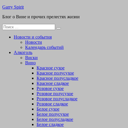
Перейти
Garry Spirit
к
Блог о Вине и прочих прелестях жизни
содержимому
Поиск
для:
Новости и события
Новости
Календарь событий
Алкоголь
Виски
Вино
Красное сухое
Красное полусухое
Красное полусладкое
Красное сладкое
Розовое сухое
Розовое полусухое
Розовое полусладкое
Розовое сладкое
Белое сухое
Белое полусухое
Белое полусладкое
Белое сладкое