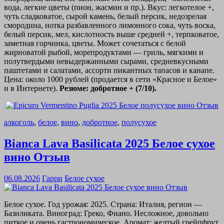
вода, легкие цветы (пион, жасмин и пр.). Вкус: легкотелое +,
чуть сладковатое, сырой камень, белый персик, недозрелая
смородина, нотка разбавленного лимонного сока, чуть воска,
белый персик, мел, кислотность выше средней +, терпковатое,
заметная горчинка, цветы. Может сочетаться с белой
жирноватой рыбой, морепродуктами — гриль, мягкими и
полутвердыми невыдержанными сырами, средневкусными
паштетами и салатами, ассорти пикантных тапасов и канапе.
Цена: около 1000 рублей (продается в сети «Красное и Белое»
и в Интернете).
Резюме: добротное + (7/10).
алкоголь
,
белое
,
вино
,
добротное
,
полусухое
Bianca Lava Basilicata 2025 Белое сухое
вино Отзыв
06.08.2026
Гарри
Белое сухое
Белое сухое. Год урожая: 2025. Страна: Италия, регион —
Базиликата. Виноград: Греко, Фиано. Несложное, довольно
питкое и очень гастрономическое. Аромат: желтый грейпфрут