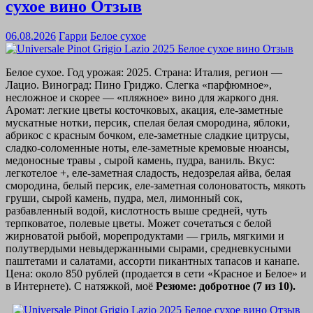
сухое вино Отзыв
06.08.2026
Гарри
Белое сухое
Белое сухое. Год урожая: 2025. Страна: Италия, регион —
Лацио. Виноград: Пино Гриджо. Слегка «парфюмное»,
несложное и скорее — «пляжное» вино для жаркого дня.
Аромат: легкие цветы косточковых, акация, еле-заметные
мускатные нотки, персик, спелая белая смородина, яблоки,
абрикос с красным бочком, еле-заметные сладкие цитрусы,
сладко-соломенные ноты, еле-заметные кремовые нюансы,
медоносные травы , сырой камень, пудра, ваниль. Вкус:
легкотелое +, еле-заметная сладость, недозрелая айва, белая
смородина, белый персик, еле-заметная солоноватость, мякоть
груши, сырой камень, пудра, мел, лимонный сок,
разбавленный водой, кислотность выше средней, чуть
терпковатое, полевые цветы. Может сочетаться с белой
жирноватой рыбой, морепродуктами — гриль, мягкими и
полутвердыми невыдержанными сырами, средневкусными
паштетами и салатами, ассорти пикантных тапасов и канапе.
Цена: около 850 рублей (продается в сети «Красное и Белое» и
в Интернете). С натяжкой, моё
Резюме: добротное (7 из 10).