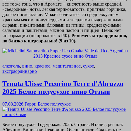
все те же тона, что в Аромате + кислотность выше средней,
«съедобные» ноты, легкая терпковатость, приятная горчинка,
долгое послевкусие. Может сочетаться со средневкусным
красным мясом, полутвердыми и твердыми выдержанными
сырами, пикантными блюдами из птицы, средневкусными
салатами и паштетами, мясной пастой и пиццей. Цена: нет
информации (не продается в РФ).
Резюме: экстраординарно,
но близко к шедеврально! (9 из 10).
алкоголь
,
вино
,
красное
,
медитативное
,
сухое
,
экстраординарно
Tenuta Ulisse Pecorino Terre d’Abruzzo
2025 Белое полусухое вино Отзыв
07.08.2026
Гарри
Белое полусухое
Белое полусухое. Год урожая: 2025. Страна: Италия, регион:
Абруццо. Виноград: Пекорино. Очень питкое. Сладость не