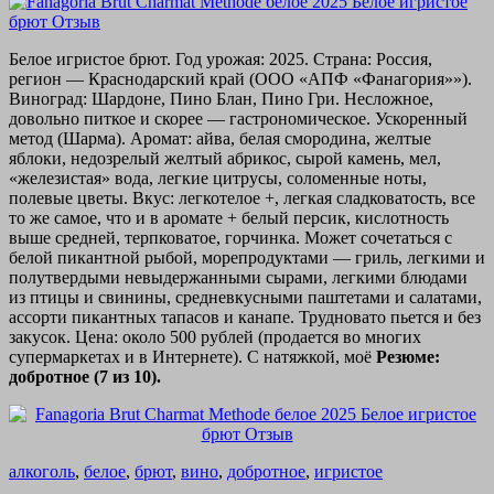
Белое игристое брют. Год урожая: 2025. Страна: Россия,
регион — Краснодарский край (ООО «АПФ «Фанагория»»).
Виноград: Шардоне, Пино Блан, Пино Гри. Несложное,
довольно питкое и скорее — гастрономическое. Ускоренный
метод (Шарма). Аромат: айва, белая смородина, желтые
яблоки, недозрелый желтый абрикос, сырой камень, мел,
«железистая» вода, легкие цитрусы, соломенные ноты,
полевые цветы. Вкус: легкотелое +, легкая сладковатость, все
то же самое, что и в аромате + белый персик, кислотность
выше средней, терпковатое, горчинка. Может сочетаться с
белой пикантной рыбой, морепродуктами — гриль, легкими и
полутвердыми невыдержанными сырами, легкими блюдами
из птицы и свинины, средневкусными паштетами и салатами,
ассорти пикантных тапасов и канапе. Трудновато пьется и без
закусок. Цена: около 500 рублей (продается во многих
супермаркетах и в Интернете). С натяжкой, моё
Резюме:
добротное (7 из 10).
алкоголь
,
белое
,
брют
,
вино
,
добротное
,
игристое