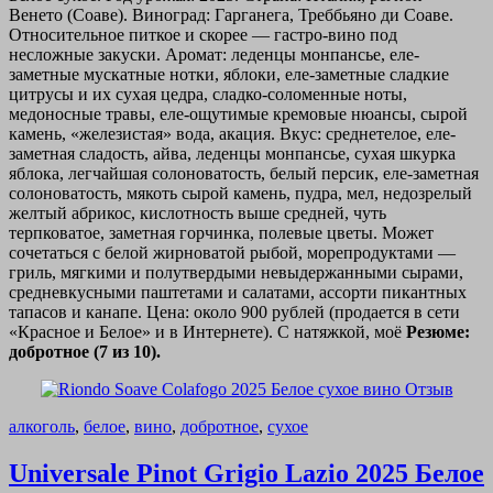
Венето (Соаве). Виноград: Гарганега, Треббьяно ди Соаве.
Относительное питкое и скорее — гастро-вино под
несложные закуски. Аромат: леденцы монпансье, еле-
заметные мускатные нотки, яблоки, еле-заметные сладкие
цитрусы и их сухая цедра, сладко-соломенные ноты,
медоносные травы, еле-ощутимые кремовые нюансы, сырой
камень, «железистая» вода, акация. Вкус: среднетелое, еле-
заметная сладость, айва, леденцы монпансье, сухая шкурка
яблока, легчайшая солоноватость, белый персик, еле-заметная
солоноватость, мякоть сырой камень, пудра, мел, недозрелый
желтый абрикос, кислотность выше средней, чуть
терпковатое, заметная горчинка, полевые цветы. Может
сочетаться с белой жирноватой рыбой, морепродуктами —
гриль, мягкими и полутвердыми невыдержанными сырами,
средневкусными паштетами и салатами, ассорти пикантных
тапасов и канапе. Цена: около 900 рублей (продается в сети
«Красное и Белое» и в Интернете). С натяжкой, моё
Резюме:
добротное (7 из 10).
алкоголь
,
белое
,
вино
,
добротное
,
сухое
Universale Pinot Grigio Lazio 2025 Белое