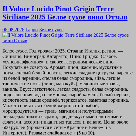
Il Valore Lucido Pinot Grigio Terre
Siciliane 2025 Белое сухое вино Отзыв
06.08.2026
Гарри
Белое сухое
Белое сухое. Год урожая: 2025. Страна: Италия, регион —
Сицилия. Виноград: Катаратто, Пино Гриджо. Слабое,
«суперпарфюмное», и скорее гастрономическое вино.
Покупать не советую. Аромат: пион, жасмин, мускатные
ноты, спелый белый персик, легкие сладкие цитрусы, варенье
из белой черешни, спелая белая смородина, айва, легкие
тропические ноты (личи, маракуйя), медоносные травы,
ваниль. Вкус: легкотелое, легкая сладость, белая смородина,
подслащенная вода с лимоном, сырой камень, белый персик,
кислотность выше средней, терпковатое, заметная горчинка.
Может сочетаться с белой жирноватой рыбой,
морепродуктами — гриль, мягкими и полутвердыми
невыдержанными сырами, средневкусными паштетами и
салатами, ассорти пикантных тапасов и канапе. Цена: около
600 рублей (продается в сети «Красное и Белое» и в
Интернете).
Резюме: слабоватое + (5 из 10).