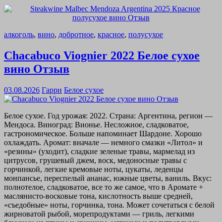
алкоголь
,
вино
,
добротное
,
красное
,
полусухое
Chacabuco Viognier 2022 Белое сухое
вино Отзыв
03.08.2026
Гарри
Белое сухое
Белое сухое. Год урожая: 2022. Страна: Аргентина, регион —
Мендоса. Виноград: Вионье. Несложное, сладковатое,
гастрономическое. Больше напоминает Шардоне. Хорошо
охлаждать. Аромат: вначале — немного смазки «Литол» и
«резины» (уходит), сладкие зеленые травы, мармелад из
цитрусов, грушевый джем, воск, медоносные травы с
горчинкой, легкие кремовые ноты, цукаты, леденцы
монпансье, переспелый ананас, южные цветы, ваниль. Вкус:
полнотелое, сладковатое, все то же самое, что в Аромате +
маслянисто-восковые тона, кислотность выше средней,
«съедобные» ноты, горчинка, тона. Может сочетаться с белой
жирноватой рыбой, морепродуктами — гриль, легкими