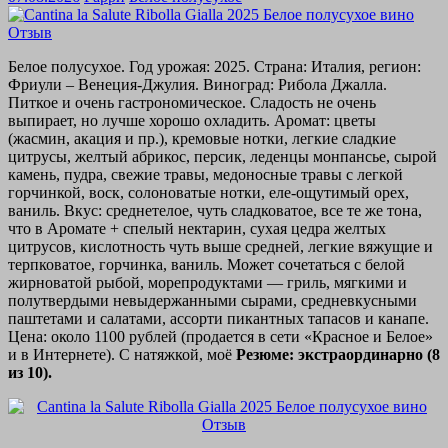
Белое полусухое. Год урожая: 2025. Страна: Италия, регион:
Фриули – Венеция-Джулия. Виноград: Рибола Джалла.
Питкое и очень гастрономическое. Сладость не очень
выпирает, но лучше хорошо охладить. Аромат: цветы
(жасмин, акация и пр.), кремовые нотки, легкие сладкие
цитрусы, желтый абрикос, персик, леденцы монпансье, сырой
камень, пудра, свежие травы, медоносные травы с легкой
горчинкой, воск, солоноватые нотки, еле-ощутимый орех,
ваниль. Вкус: среднетелое, чуть сладковатое, все те же тона,
что в Аромате + спелый нектарин, сухая цедра желтых
цитрусов, кислотность чуть выше средней, легкие вяжущие и
терпковатое, горчинка, ваниль. Может сочетаться с белой
жирноватой рыбой, морепродуктами — гриль, мягкими и
полутвердыми невыдержанными сырами, средневкусными
паштетами и салатами, ассорти пикантных тапасов и канапе.
Цена: около 1100 рублей (продается в сети «Красное и Белое»
и в Интернете). С натяжкой, моё
Резюме: экстраординарно (8
из 10).