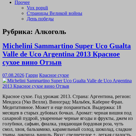
Прочее
Vox populi
Страницы Великой войны
День победы
Рубрика:
Алкоголь
Michelini Sammartino Super Uco Gualta
Valle de Uco Argentina 2013 Красное
сухое вино Отзыв
07.08.2026
Гарри
Красное сухое
Красное сухое. Год урожая: 2013. Страна: Аргентина, регион:
Мендоса (Уко Велли). Виноград: Мальбек, Каберне Фран.
Медитативное. Может и еще похраниться. Выдержка: 18
месяцев в старых дубовых бочках. Аромат: черная вишня под
сахарной пудрой, уваренные черные ягоды и фрукты, джем из
голубики, сафьян, фиалка, увядающая бордовая роза, чуть
смол, хвоя, бальзамико, карамельный солод, шоколад, сладкие
травы, лакрица, ваниль. Вкус: среднетелое +, легкая сладость,