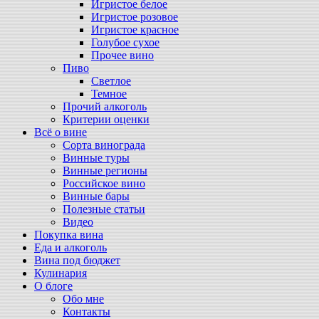
Игристое белое
Игристое розовое
Игристое красное
Голубое сухое
Прочее вино
Пиво
Светлое
Темное
Прочий алкоголь
Критерии оценки
Всё о вине
Сорта винограда
Винные туры
Винные регионы
Российское вино
Винные бары
Полезные статьи
Видео
Покупка вина
Еда и алкоголь
Вина под бюджет
Кулинария
О блоге
Обо мне
Контакты