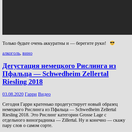
Только будьте очень аккуратны и — берегите руки!
алкоголь
,
вино
Дегустация немецкого Рислинга из
Пфальца — Schwedheim Zellertal
Riesling 2018
03.08.2020
Гарри
Видео
Сегодня Гарри кратенько продегустирует новый образец
немецкого Рислинга из Пфальца — Schwedheim Zellertal
Riesling 2018. Это Рислинг категории Grosse Lage с
отдельного виноградника — Zillertal. Ну и конечно — скажу
пару слов о самом сорте.