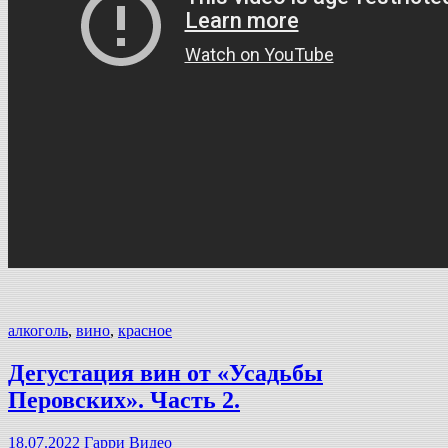
алкоголь
,
вино
,
красное
Дегустация вин от «Усадьбы
Перовских». Часть 2.
18.07.2022
Гарри
Видео