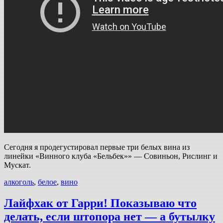
Сегодня я продегустировал первые три белых вина из
линейки «Винного клуба «Бельбек»» — Совиньон, Рислинг и
Мускат.
алкоголь
,
белое
,
вино
Лайфхак от Гарри! Показываю что
делать, если штопора нет — а бутылку