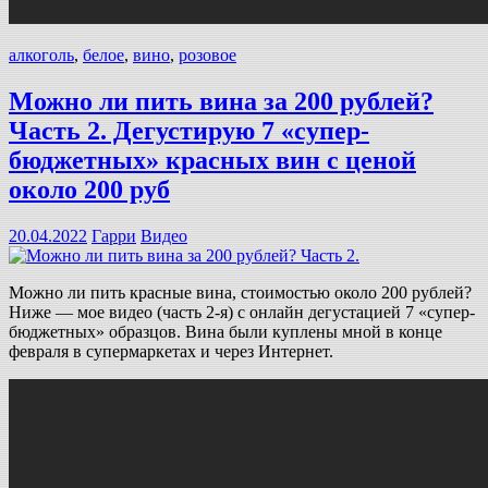
алкоголь
,
белое
,
вино
,
розовое
Можно ли пить вина за 200 рублей?
Часть 2. Дегустирую 7 «супер-
бюджетных» красных вин с ценой
около 200 руб
20.04.2022
Гарри
Видео
Можно ли пить красные вина, стоимостью около 200 рублей?
Ниже — мое видео (часть 2-я) с онлайн дегустацией 7 «супер-
бюджетных» образцов. Вина были куплены мной в конце
февраля в супермаркетах и через Интернет.