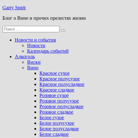
Перейти
Garry Spirit
к
Блог о Вине и прочих прелестях жизни
содержимому
Поиск
для:
Новости и события
Новости
Календарь событий
Алкоголь
Виски
Вино
Красное сухое
Красное полусухое
Красное полусладкое
Красное сладкое
Розовое сухое
Розовое полусухое
Розовое полусладкое
Розовое сладкое
Белое сухое
Белое полусухое
Белое полусладкое
Белое сладкое