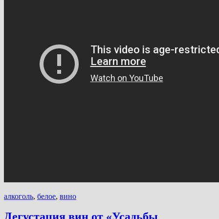
алкоголь
,
белое
,
вино
Дегустация вин от «Усадьбы