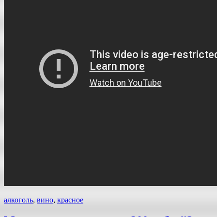
алкоголь
,
вино
,
красное