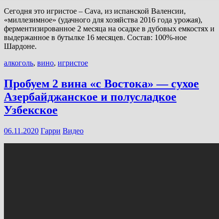
Сегодня это игристое – Cava, из испанской Валенсии,
«миллезимное» (удачного для хозяйства 2016 года урожая),
ферментизированное 2 месяца на осадке в дубовых емкостях и
выдержанное в бутылке 16 месяцев. Состав: 100%-ное
Шардоне.
алкоголь
,
вино
,
игристое
Пробуем 2 вина «с Востока» — сухое
Азербайджанское и полусладкое
Узбекское
06.11.2020
Гарри
Видео