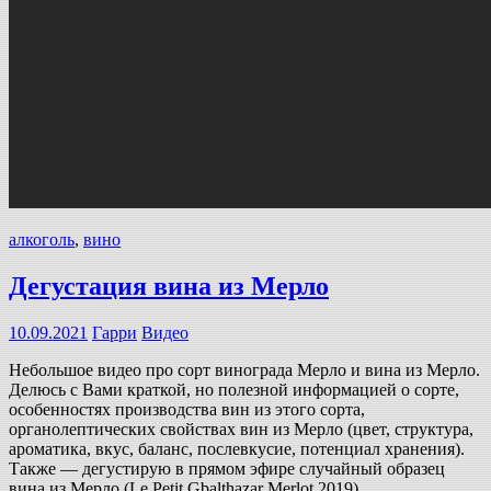
алкоголь
,
вино
Дегустация вина из Мерло
10.09.2021
Гарри
Видео
Небольшое видео про сорт винограда Мерло и вина из Мерло.
Делюсь с Вами краткой, но полезной информацией о сорте,
особенностях производства вин из этого сорта,
органолептических свойствах вин из Мерло (цвет, структура,
ароматика, вкус, баланс, послевкусие, потенциал хранения).
Также — дегустирую в прямом эфире случайный образец
вина из Мерло (Le Petit Gbalthazar Merlot 2019).