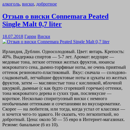
алкоголь
,
виски
,
добротное
Отзыв о виски Connemara Peated
Single Malt 0,7 liter
18.07.2018
Гарри
Виски
Ирландия, Дублин. Односолодовый. Цвет: янтарь. Крепость:
40%. Выдержка спиртов — 5-7 лет. Аромат: ведущие —
медовые тона, легкие оттенки желтых фруктов, нюансы
мокроватого сена, дымно-торфяные ноты, не очень приятный
оттенок резиновато-пластиковый. Вкус: сначала — солодово-
сладковатый, легчайшие фруктовые ноты и цукаты из желтых
фруктов, затем — маслянистые тона с кислинкой, яблочной
шкуркой, дымные (с как будто сгоревшей горечью) оттенки,
тона мокроватого дерева и сухих трав, послевкусие —
короткое. Несколько спиритуозный виски с немного
необычными оттенками и сочетаниями во вкусоароматике.
Скорее — на любителя, или тогда, когда устал от классики —
и хочется чего-то эдакого. Не сказать, что легкопиткий, но
добротный. Цена: около 50 — 55 евро в Интернет-магазинах.
Резюме: банальное (6 из 10).