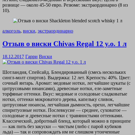
рознице — около 45-50 евро. Резюме: экстраординарно (8 из
10).
алкоголь
,
виски
,
экстраординарно
Отзыв о виски Chivas Regal 12 y.o. 1 л
18.12.2017
Гарри
Виски
Шотландия, Спейсайд. Блендированный (смесь нескольких
сингл-молт спиртов). Выдержка: 12 лет. Крепость: 40%. Цвет:
сочный янтарь. Аромат: медовые нотки, легчайшие цукаты (с
цитрусовыми нюансами), древесные нотки, еле-заметные
торфяные оттенки. Вкус: медовые и солодовые сладковатые
нотки, оттенки мокроватого дерева, капельку сливок,
цитрусовые нюансы, легчайшая дымность, орехи, легчайшие
спиритуозные нотки. Послевкусие — среднее, суховатое —
солодовые и древесные нотки с травянистыми оттенками.
Классический, добротный бленд, который можно в принципе
— как пить без закуски — чистым (либо с парой кубиков
льда) — так и сопровождать им не слишком утонченные