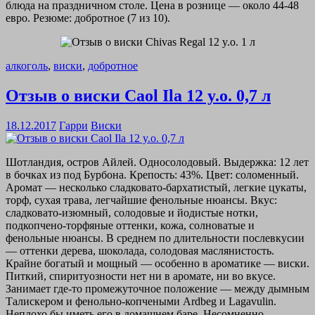
блюда на праздничном столе. Цена в рознице — около 44-48
евро. Резюме: добротное (7 из 10).
алкоголь
,
виски
,
добротное
Отзыв о виски Caol Ila 12 y.o. 0,7 л
18.12.2017
Гарри
Виски
Шотландия, остров Айлей. Односолодовый. Выдержка: 12 лет
в бочках из под Бурбона. Крепость: 43%. Цвет: соломенный.
Аромат — несколько сладковато-бархатистый, легкие цукаты,
торф, сухая трава, легчайшие фенольные нюансы. Вкус:
сладковато-изюмный, солодовые и йодистые нотки,
подкопчено-торфяные оттенки, кожа, солноватые и
фенольные нюансы. В среднем по длительности послевкусии
— оттенки дерева, шоколада, солодовая маслянистость.
Крайне богатый и мощный — особенно в ароматике — виски.
Питкий, спиритуозности нет ни в аромате, ни во вкусе.
Занимает где-то промежуточное положение — между дымным
Талискером и фенольно-копчеными Ardbeg и Lagavulin.
Неплохо бы иметь его в домашнем баре. Несомненно —