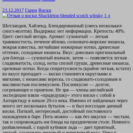
23.12.2017
Гарри
Виски
Шотландия, Хайленд. Блендированный (смесь нескольких
сингл-молтов). Выдержка: нет информации. Крепость: 40%.
Цвет: светлый янтарь. Аромат: суховатый — легкая
травянистость, печеное яблоко, солновато-морские нюансы,
мокрая известка, легчайшие инжирные нотки, древесные
оттенки, солодовые нюансы. Вкус: довольно оригинальный
для бленда — суховатый вначале, затем — появляется легкая
сладковатость, солод, ноты спелой груши, древесные нюансы,
ореховые нотки. Когда спиритуозность (крайне легкая, кстати)
во вкусе пропадает — виски становятся округлыми и
мягкими, с нюансами вереска, со сладковато-солодовым и
маслянистым послевкусием. Послевкусие — долгое,
согревающее и приятное. Не зря — члены английской
экспедиции взяли «прадедушку» этого виски с собой в
Антарктиду в начале 20-го века. Именно от найденных через
много лет нескольких бутылок — и был воссоздан данный
виски. Питкий, интересный, достойный постоянного
нахождения в баре. Пить можно — как без закуски — чистым,
так и сопровождать им блюда на праздничном столе. Немного
разбавленный, с парой кубиков льда — дает приятный,
легкий, сладковато-медовый и вересковый вкус. Цена в