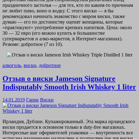
праздничного застолья — для тех, кто по каким-то причинам
не любит пиво, вино и водку. С этого виски — я бы
рекомендовал начинать знакомство с миром виски, также
думаю — его по достоинству оценят женщины, которые
«практикуют» употребление крепких напитков. Цена: около
30 — 32 евро (его можно купить в большинстве
супермаркетов и алко-маркетов, в Интернет-магазинах).
Резюме: добротное (7 из 10).
алкоголь
,
виски
,
добротное
Отзыв о виски Jameson Signature
Indisputably Smooth Irish Whiskey 1 liter
14.01.2019
Гарри
Виски
Ирландия, Дублин. Купажированный. Эта марка ирландского
виски продается в основном только в duty-free магазинах.
Интересные шаг оформителей упаковки — внутренность все
исписана различными надписями и подписями (не зря виски