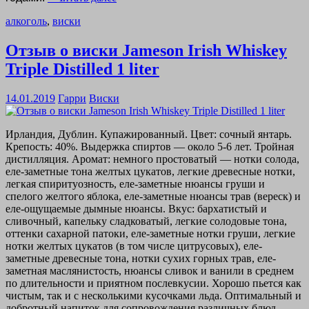
алкоголь
,
виски
Отзыв о виски Jameson Irish Whiskey
Triple Distilled 1 liter
14.01.2019
Гарри
Виски
Ирландия, Дублин. Купажированный. Цвет: сочный янтарь.
Крепость: 40%. Выдержка спиртов — около 5-6 лет. Тройная
дистилляция. Аромат: немного простоватый — нотки солода,
еле-заметные тона желтых цукатов, легкие древесные нотки,
легкая спиритуозность, еле-заметные нюансы груши и
спелого желтого яблока, еле-заметные нюансы трав (вереск) и
еле-ощущаемые дымные нюансы. Вкус: бархатистый и
сливочный, капельку сладковатый, легкие солодовые тона,
оттенки сахарной патоки, еле-заметные нотки груши, легкие
нотки желтых цукатов (в том числе цитрусовых), еле-
заметные древесные тона, нотки сухих горных трав, еле-
заметная маслянистость, нюансы сливок и ванили в среднем
по длительности и приятном послевкусии. Хорошо пьется как
чистым, так и с несколькими кусочками льда. Оптимальный и
добротный напиток для сопровождения различных блюд