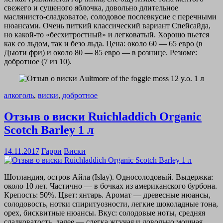
свежего и сушеного яблочка, довольно длительное
маслянисто-сладковатое, солодовое послевкусие с перечными
нюансами. Очень питкий классический вариант Спейсайда,
но какой-то «бесхитростный» и легковатый. Хорошо пьется
как со льдом, так и безо льда. Цена: около 60 — 65 евро (в
Дьюти фри) и около 80 — 85 евро — в рознице. Резюме:
добротное (7 из 10).
алкоголь
,
виски
,
добротное
Отзыв о виски Ruichladdich Organic
Scotch Barley 1 л
14.11.2017
Гарри
Виски
Шотландия, остров Айла (Islay). Односолодовый. Выдержка:
около 10 лет. Частично — в бочках из американского бурбона.
Крепость: 50%. Цвет: янтарь. Аромат — древесные нюансы,
солодовость, нотки спиритуозности, легкие шоколадные тона,
орех, бисквитные нюансы. Вкус: солодовые ноты, средняя
сладковатость, далее — слегка жгучая и довольно мощная