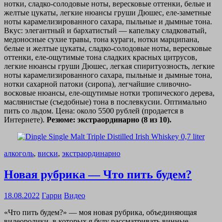
нотки, сладко-солодовые ноты, вересковые оттенки, белые и
желтые цукаты, легкие нюансы груши Дюшес, еле-заметные
ноты карамелизированного сахара, пыльные и дымные тона.
Вкус: элегантный и бархатистый — капельку сладковатый,
медоносные сухие травы, тона кураги, нотки марципана,
белые и желтые цукаты, сладко-солодовые ноты, вересковые
оттенки, еле-ощутимые тона сладких красных цитрусов,
легкие нюансы груши Дюшес, легкая спиритуозность, легкие
ноты карамелизированного сахара, пыльные и дымные тона,
нотки сахарной патоки (сиропа), легчайшие сливочно-
восковые нюансы, еле-ощутимые нотки тропического дерева,
маслянистые (съедобные) тона в послевкусии. Оптимально
пить со льдом. Цена: около 5500 рублей (продается в
Интернете).
Резюме: экстраординарно (8 из 10).
алкоголь
,
виски
,
экстраординарно
Новая рубрика — Что пить будем?
18.08.2022
Гарри
Видео
«Что пить будем?» — моя новая рубрика, объединяющая
видеоролики, в которых я буду рассматривать винные