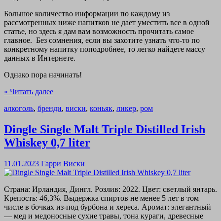
Большое количество информации по каждому из
рассмотренных ниже напитков не дает уместить все в одной
статье, но здесь я дам вам возможность прочитать самое
главное. Без сомнения, если вы захотите узнать что-то по
конкретному напитку поподробнее, то легко найдете массу
данных в Интернете.
Однако пора начинать!
» Читать далее
алкоголь
,
бренди
,
виски
,
коньяк
,
ликер
,
ром
Dingle Single Malt Triple Distilled Irish
Whiskey 0,7 liter
11.01.2023
Гарри
Виски
Страна: Ирландия, Дингл. Розлив: 2022. Цвет: светлый янтарь.
Крепость: 46,3%. Выдержка спиртов не менее 5 лет в том
числе в бочках из-под бурбона и хереса. Аромат: элегантный
— мед и медоносные сухие травы, тона кураги, древесные