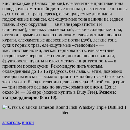
кислинка (как у белых грибов), еле-заметные приятные тона
солода, еле-заметные йодистые оттенки, еле-заметные нюансы
сухих горных трав (вереск), еле-ощущаемые дымные и
подкопченые нюансы, еле-ощутимые тона ванили на заднем
плане. Вкус: округлый — вначале (бархатистый и
сливочный), капельку сладковатый, легкие солодовые тона,
оттенки карамели и какао с молоком, еле-заметные нюансы
кураги, еле-заметные древесные нотки (дуб), легкие тона
сухих горных трав, еле-ощутимые «съедобные» —
маслянистые нотки, легкая терпковатость, еле-заметные
островатые «перечные» специи, легкие нюансы ванили,
фруктовость, цукаты и еле-заметная спиритуозность — в
приятном послевкусии. Рекомендую пить чистым,
охлажденным до 15-16 градусов, без льда. С этим, довольно
недорогим виски — можно приятно «пообщаться» без каких-
то закусок и блюд в течении целого вечера. В этой спецсерии
— три немного разных по вкусо-ароматике виски. Цена:
около 34 — 36 евро (можно купить в Duty Free).
Резюме:
экстраординарно (8 из 10).
алкоголь
,
виски