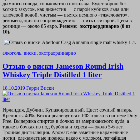
дымного солода, горьковатого шоколада. Будет хорош без
всяких закусок, как дижестив — с парой кубиков льда или
ключевой водой, чистым — пьется немного «тяжеловато»,
рекомендация по сопровождению — пить с сигарой. Цена в
рознице — около 85 евро.
Резюме: экстраординарно (8 из
10).
алкоголь
,
виски
,
экстраординарно
Отзыв о виски Jameson Round Irish
Whiskey Triple Distilled 1 liter
18.10.2019
Гарри
Виски
Ирландия, Дублин. Купажированный. Цвет: сочный янтарь.
Крепость: 40%. Виски реализуется в РФ только в системе Duty
Free. Выдержка спиртов в бочках из американского дуба, а
также в бочках из под бурбона и хереса — около 5-6 лет.
Тройная дистилляция. Аромат: еле-заметные карамельные
нотки, еле-заметные нюансы какао с молоком, легчайшая