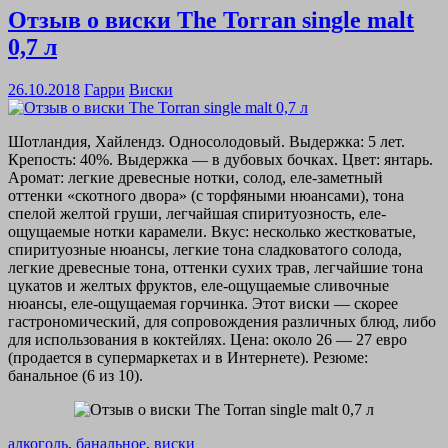
Отзыв о виски The Torran single malt
0,7 л
26.10.2018
Гарри
Виски
Шотландия, Хайлендз. Односолодовый. Выдержка: 5 лет.
Крепость: 40%. Выдержка — в дубовых бочках. Цвет: янтарь.
Аромат: легкие древесные нотки, солод, еле-заметный
оттенки «скотного двора» (с торфяными нюансами), тона
спелой желтой груши, легчайшая спиритуозность, еле-
ощущаемые нотки карамели. Вкус: несколько жестковатые,
спиритуозные нюансы, легкие тона сладковатого солода,
легкие древесные тона, оттенки сухих трав, легчайшие тона
цукатов и желтых фруктов, еле-ощущаемые сливочные
нюансы, еле-ощущаемая горчинка. Этот виски — скорее
гастрономический, для сопровождения различных блюд, либо
для использования в коктейлях. Цена: около 26 — 27 евро
(продается в супермаркетах и в Интернете). Резюме:
банальное (6 из 10).
алкоголь
,
банальное
,
виски