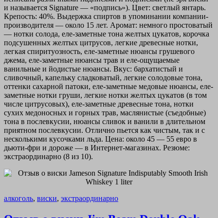
и называется Signature — «подпись»). Цвет: светлый янтарь.
Крепость: 40%. Выдержка спиртов в упоминании компании-
производителя — около 15 лет. Аромат: немного простоватый
— нотки солода, еле-заметные тона желтых цукатов, корочка
подсушенных желтых цитрусов, легкие древесные нотки,
легкая спиритуозность, еле-заметные нюансы грушевого
джема, еле-заметные нюансы трав и еле-ощущаемые
ванильные и йодистые нюансы. Вкус: бархатистый и
сливочный, капельку сладковатый, легкие солодовые тона,
оттенки сахарной патоки, еле-заметные медовые нюансы, еле-
заметные нотки груши, легкие нотки желтых цукатов (в том
числе цитрусовых), еле-заметные древесные тона, нотки
сухих медоносных и горных трав, маслянистые (съедобные)
тона в послевкусии, нюансы сливок и ванили в длительном
приятном послевкусии. Отлично пьется как чистым, так и с
несколькими кусочками льда. Цена: около 45 — 55 евро в
дьюти-фри и дороже — в Интернет-магазинах. Резюме:
экстраординарно (8 из 10).
алкоголь
,
виски
,
экстраординарно