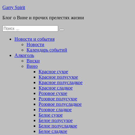
Перейти
Garry Spirit
к
Блог о Вине и прочих прелестях жизни
содержимому
Поиск
для:
Новости и события
Новости
Календарь событий
Алкоголь
Виски
Вино
Красное сухое
Красное полусухое
Красное полусладкое
Красное сладкое
Розовое сухое
Розовое полусухое
Розовое полусладкое
Розовое сладкое
Белое сухое
Белое полусухое
Белое полусладкое
Белое сладкое