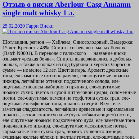
Отзыв о виски Aberlour Casg Annamn
single malt whisky 1 л.
25.02.2020
Гарри
Виски
Шотландия, регион — Хайленд. Односолодовый. Выдержка:
15 лет. Крепость: 48%. Спирты созревали в малых бочках
(Batch N0001). В переводе с галльского — название виски
означает «редкая бочка». Спирты выдерживались в дубовых
бочках, а также в бочках из под бурбона и хереса Олоросо в
сумме — не менее 12 лет. Цвет: янтарь. Аромат: древесные
тона, еле-заметные нотки карамели, еле-ощутимые нюансы
инжира, легчайшие оттенки подкопченого солода, еле-
ощутимые нюансы имбирного пряника, еле-ощутимые
нюансы сухих цветов и сухой цитрусовой цедры, соломенные
нотки, еле-ощутимые намеки на торф, тона сухих трав, еле-
ощутимые камфорные тона, нюансы специй. Вкус: еле-
заметная сладковатость, легчайшие древесные и карамельные
нюансы, легкие спиритуозные (чуть «обжигающие») нотки,
еле-ощутимые нюансы подкопченого дуба, еле-заметные тона
подвяленного инжира, еле-ощутимые маслянистые нотки,
горьковатые тона сухих трав, нюансу сушеного имбиря,
сушеные желтые яблоки и желтые груши, еле-ощутимые тона