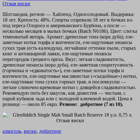
Шотландия, регион — Хайленд. Односолодовый. Выдержка:
18 лет. Крепость: 48%. Спирты созревали 18 лет в бочках из-
под хереса Олоросо и американского Бурбона, а после —
несколько месяцев в малых бочках (Batch N6186). Цвет: слегка
темноватый янтарь. Аромат: древесные тона (кора дуба), еле-
заметные нотки торфа и копчености, еле-ощутимые нюансы
сухих трав (есть календула), легчайшие оттенки пыли, старых
книг и антикварной лавки, еле-ощутимые нюансы
перегородок грецкого ореха. Вкус: легкая сладковатость,
древесные нюансы (кора дуба), еле-заметная спиритуозность
(горчинка и «едковатость»), еле-заметные нотки торфа и
копчености, еле-ощутимые маслянистые («съедобные») нотки,
еле-ощутимые тона сухих горных трав, в послевкусии —
легкие сливочно-кремовые нотки с длящейся сладковатостью.
Рекомендую пить без закусок, как дижестив — чистым, с
парой кубиков льда или с холодной ключевой водой. Цена в
рознице — около 85 евро.
Резюме: добротное (7 из 10).
алкоголь
,
виски
,
добротное