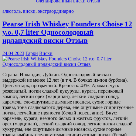
алкоголь
,
виски
,
экстраординарно
Pearse Irish Whiskey Founders Choise 12
y.o. 0,7 liter Односолодовый
ирландский виски Отзыв
24.04.2023
Гарри
Виски
Страна: Ирландия, Дублин. Односолодовый виски с
выдержкой не менее 12 лет (в т.ч. В бочках из-под бурбона).
Цвет: янтарь, прозрачный. Крепость: 43%. Аромат: чуть
резковатый, нотки сладкой кукурузы, курага, персиковый
компот, легкий орех (марципан), легкий сладкий солод,
карамель, еле-ощутимые дымные нюансы, сухие горные
травы, тона сладковатого дерева, еле-ощутимые спиритуозные
нотки, легчайшие пряности (белый перец, анис). Вкус:
карамель, курага, немного белых и желтых фруктов, легкий
орех (марципан), легкий сладкий солод, легкие нотки сладкой
кукурузы, еле-ощутимые дымные нюансы, сухие горные
травы, имбирь, еле-ощутимые спиритуозные нотки, (белый