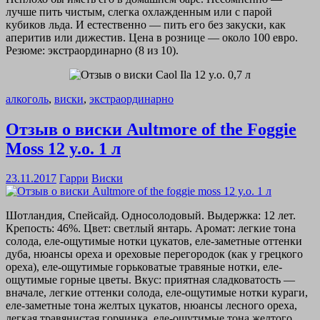
лучше пить чистым, слегка охлажденным или с парой
кубиков льда. И естественно — пить его без закуски, как
аперитив или дижестив. Цена в рознице — около 100 евро.
Резюме: экстраординарно (8 из 10).
алкоголь
,
виски
,
экстраординарно
Отзыв о виски Aultmore of the Foggie
Moss 12 y.o. 1 л
23.11.2017
Гарри
Виски
Шотландия, Спейсайд. Односолодовый. Выдержка: 12 лет.
Крепость: 46%. Цвет: светлый янтарь. Аромат: легкие тона
солода, еле-ощутимые нотки цукатов, еле-заметные оттенки
дуба, нюансы ореха и ореховые перегородок (как у грецкого
ореха), еле-ощутимые горьковатые травяные нотки, еле-
ощутимые горные цветы. Вкус: приятная сладковатость —
вначале, легкие оттенки солода, еле-ощутимые нотки кураги,
еле-заметные тона желтых цукатов, нюансы лесного ореха,
легкая травянистая горчинка, еле-ощутимые тона желтого