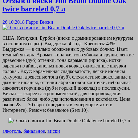
Отзыв о виски Jim Beam Double Oak
twice barreled 0,7 л
26.10.2018
Гарри
Виски
США, Кетнукки. Бурбон (виски с доминированием кукурузы
в основном сырье). Выдержка: 4 года. Крепость: 43%.
Выдержка — в сильно обожженных дубовых бочках. Цвет:
темный янтарь. Аромат: тона желтого яблока и груши, легкие
древесные (дуб) оттенки, тона карамели (ириска), нотки
варенья из айвы, апельсиновая корка, окисленные шкурки
яблока . Вкус: карамельная сладковатость, легкие нюансы
кукурузы, древесные тона (дуб), еле-заметные шоколадные и
дымные нюансы, оттенки абрикосовой косточки, небольшая
едковатая горчинка (дуб и горький шоколад) в послевкусии.
Виски — скорее гастрономический, для сопровождения
различных блюд, либо для использования в коктейлях. Цена:
около 28 — 30 евро (продается в супермаркетах и в
Интернете). Резюме: банальное (6 из 10).
алкоголь
,
банальное
,
виски