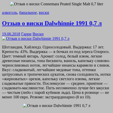
алкоголь
,
банальное
,
виски
Отзыв о виски Dalwhinnie 1991 0,7 л
19.06.2018
Гарри
Виски
Шотландия, Хайлендз. Односолодовый. Выдержка: 17 лет.
Крепость: 43%. Выдержка — в бочках из под хереса Олоросо.
Цвет: темный янтарь. Аромат: солод, белый изюм, легкие
древесные нюансы, тона бисквита, ваниль, капельку сливово-
черносливовых ноток, легчайшие нюансы карамели и сливок.
Вкус: сладковатый, легчайшие медовые тона, оттенки
цитрусовых и тропических цукатов, снова солодовость, нотки
«жирноватых» орехов, капельку светлого изюма, легкие
сладковатые пряности. Послевкусие — среднее, приятное —
сладковато-маслянистое. Пить несомненно лучше без закуски
— чистым (либо с парой кубиков льда). Цена в рознице — не
менее 100 евро. Резюме: экстраординарно (8 из 10).