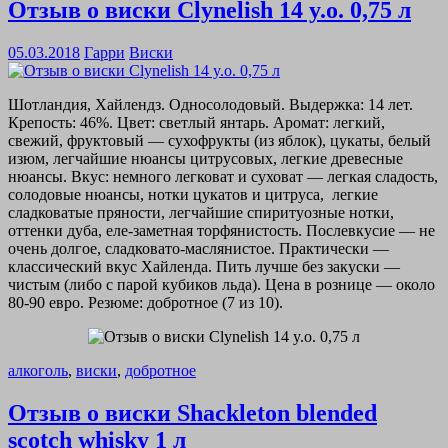
Отзыв о виски Clynelish 14 y.o. 0,75 л
05.03.2018
Гарри
Виски
Шотландия, Хайлендз. Односолодовый. Выдержка: 14 лет.
Крепость: 46%. Цвет: светлый янтарь. Аромат: легкий,
свежий, фруктовый — сухофрукты (из яблок), цукаты, белый
изюм, легчайшие нюансы цитрусовых, легкие древесные
нюансы. Вкус: немного легковат и суховат — легкая сладость,
солодовые нюансы, нотки цукатов и цитруса, легкие
сладковатые пряности, легчайшие спиритуозные нотки,
оттенки дуба, еле-заметная торфянистость. Послевкусие — не
очень долгое, сладковато-маслянистое. Практически —
классический вкус Хайленда. Пить лучше без закуски —
чистым (либо с парой кубиков льда). Цена в рознице — около
80-90 евро. Резюме: добротное (7 из 10).
алкоголь
,
виски
,
добротное
Отзыв о виски Shackleton blended
scotch whisky 1 л