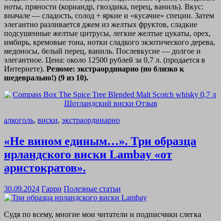
ноты, пряности (кориандр, гвоздика, перец, ваниль). Вкус:
вначале — сладость, солод + яркие и «кусачие» специи. Затем
элегантно разливается джем из желтых фруктов, сладкие
подсушенные желтые цитрусы, легкие желтые цукаты, орех,
имбирь, кремовые тона, нотки сладкого экзотического дерева,
медоносы, белый перец, ваниль. Послевкусие — долгое и
элегантное. Цена: около 12500 рублей за 0,7 л. (продается в
Интернете).
Резюме: экстраординарно (но близко к
шедеврально!) (9 из 10).
алкоголь
,
виски
,
экстраординарно
«Не вином единым…». Три образца
ирландского виски Lambay «от
аристократов».
30.09.2024
Гарри
Полезные статьи
Судя по всему, многие мои читатели и подписчики слегка