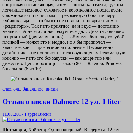
спиртовая составляющая, затем — нотки карамели, цукаты,
легчайшее медовое, суховатое и коротковатое послевкусие.
Сложновато пить чистым — рекомендую бросить пару
кубиков льда — что бы кто не говорил про «реакции» и
«рецепторы». Так пить приятнее, да и вкус — постоянно
меняется. А не это ли нас радует всегда… Дизайн довольно
неприятный (для меня лично) — обтянуть бутылку голубой
пленкой — может это и модно, но я бы предпочел —
классическое — прозрачное исполнение. Несомненно —
дизайн никак не повлияет на итоговую оценку. Рекомендую,
конечно — пить его без закуски — как аперитив или
дижестив. Цена в рознице — около 80 — 85 евро. Резюме:
банальное (6 из 10).
алкоголь
,
банальное
,
виски
Отзыв о виски Dalmore 12 y.o. 1 liter
11.08.2017
Гарри
Виски
Шотландия, Хайленд. Односолодовый. Выдержка: 12 лет.