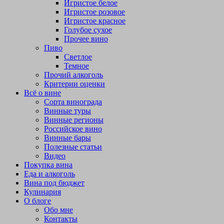
Игристое белое
Игристое розовое
Игристое красное
Голубое сухое
Прочее вино
Пиво
Светлое
Темное
Прочий алкоголь
Критерии оценки
Всё о вине
Сорта винограда
Винные туры
Винные регионы
Российское вино
Винные бары
Полезные статьи
Видео
Покупка вина
Еда и алкоголь
Вина под бюджет
Кулинария
О блоге
Обо мне
Контакты