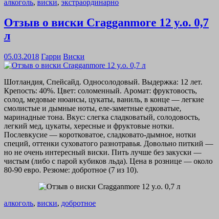
алкоголь
,
виски
,
экстраординарно
Отзыв о виски Cragganmore 12 y.o. 0,7
л
05.03.2018
Гарри
Виски
Шотландия, Спейсайд. Односолодовый. Выдержка: 12 лет.
Крепость: 40%. Цвет: соломенный. Аромат: фруктовость,
солод, медовые нюансы, цукаты, ваниль, в конце — легкие
смолистые и дымные ноты, еле-заметные едковатые,
маринадные тона. Вкус: слегка сладковатый, солодовость,
легкий мед, цукаты, хересные и фруктовые нотки.
Послевкусие — коротковатое, сладковато-дымное, нотки
специй, оттенки суховатого разнотравья. Довольно питкий —
но не очень интересный виски. Пить лучше без закуски —
чистым (либо с парой кубиков льда). Цена в рознице — около
80-90 евро. Резюме: добротное (7 из 10).
алкоголь
,
виски
,
добротное