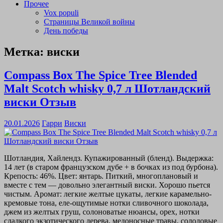
Прочее
Vox populi
Страницы Великой войны
День победы
Метка:
виски
Compass Box The Spice Tree Blended
Malt Scotch whisky 0,7 л Шотландский
виски Отзыв
20.01.2026
Гарри
Виски
Шотландия, Хайлендз. Купажированный (бленд). Выдержка:
14 лет (в старом французском дубе + в бочках из под бурбона).
Крепость: 46%. Цвет: янтарь. Питкий, многоплановый и
вместе с тем — довольно элегантный виски. Хорошо пьется
чистым. Аромат: легкие желтые цукаты, легкие карамельно-
кремовые тона, еле-ощутимые нотки сливочного шоколада,
джем из желтых груш, солоноватые нюансы, орех, нотки
сладкого экзотического дерева, медоносные травы, солодовые