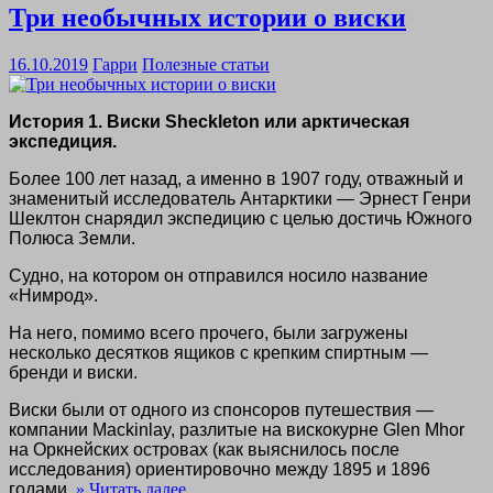
Три необычных истории о виски
16.10.2019
Гарри
Полезные статьи
История 1. Виски
Sheckleton
или арктическая
экспедиция.
Более 100 лет назад, а именно в 1907 году, отважный и
знаменитый исследователь Антарктики — Эрнест Генри
Шеклтон снарядил экспедицию с целью достичь Южного
Полюса Земли.
Судно, на котором он отправился носило название
«Нимрод».
На него, помимо всего прочего, были загружены
несколько десятков ящиков с крепким спиртным —
бренди и виски.
Виски были от одного из спонсоров путешествия —
компании Mackinlay, разлитые на вискокурне Glen Mhor
на Оркнейских островах (как выяснилось после
исследования) ориентировочно между 1895 и 1896
годами.
» Читать далее