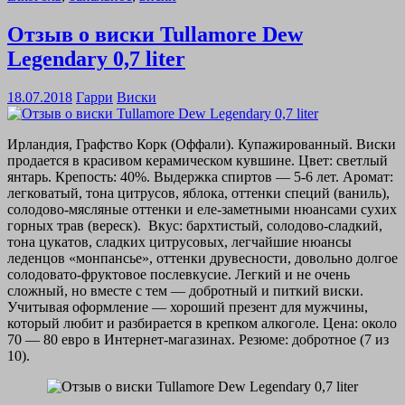
Отзыв о виски Tullamore Dew
Legendary 0,7 liter
18.07.2018
Гарри
Виски
Ирландия, Графство Корк (Оффали). Купажированный. Виски
продается в красивом керамическом кувшине. Цвет: светлый
янтарь. Крепость: 40%. Выдержка спиртов — 5-6 лет. Аромат:
легковатый, тона цитрусов, яблока, оттенки специй (ваниль),
солодово-мясляные оттенки и еле-заметными нюансами сухих
горных трав (вереск). Вкус: бархтистый, солодово-сладкий,
тона цукатов, сладких цитрусовых, легчайшие нюансы
леденцов «монпансье», оттенки друвесности, довольно долгое
солодовато-фруктовое послевкусие. Легкий и не очень
сложный, но вместе с тем — добротный и питкий виски.
Учитывая оформление — хороший презент для мужчины,
который любит и разбирается в крепком алкоголе. Цена: около
70 — 80 евро в Интернет-магазинах. Резюме: добротное (7 из
10).