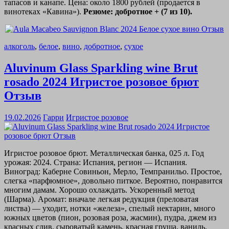
тапасов и канапе. Цена: около 1800 рублей (продается в
винотеках «Кавина»).
Резюме: добротное + (7 из 10).
алкоголь
,
белое
,
вино
,
добротное
,
сухое
Aluvinum Glass Sparkling wine Brut
rosado 2024 Игристое розовое брют
Отзыв
19.02.2026
Гарри
Игристое розовое
Игристое розовое брют. Металлическая банка, 025 л. Год
урожая: 2024. Страна: Испания, регион — Испания.
Виноград: Каберне Совиньон, Мерло, Темпранильо. Простое,
слегка «парфюмное», довольно питкое. Вероятно, понравится
многим дамам. Хорошо охлаждать. Ускоренный метод
(Шарма). Аромат: вначале легкая редукция (преловатая
листва) — уходит, нотки «железа», спелый нектарин, много
южных цветов (пион, розовая роза, жасмин), пудра, джем из
красных слив, сыроватый камень, красная груша, ваниль.