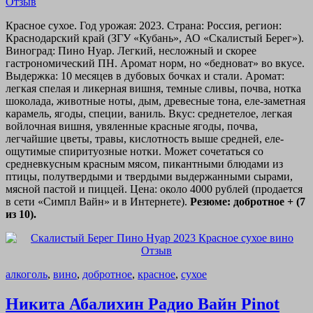
Красное сухое. Год урожая: 2023. Страна: Россия, регион:
Краснодарский край (ЗГУ «Кубань», АО «Скалистый Берег»).
Виноград: Пино Нуар. Легкий, несложный и скорее
гастрономический ПН. Аромат норм, но «бедноват» во вкусе.
Выдержка: 10 месяцев в дубовых бочках и стали. Аромат:
легкая спелая и ликерная вишня, темные сливы, почва, нотка
шоколада, животные ноты, дым, древесные тона, еле-заметная
карамель, ягоды, специи, ваниль. Вкус: среднетелое, легкая
войлочная вишня, увяленные красные ягоды, почва,
легчайшие цветы, травы, кислотность выше средней, еле-
ощутимые спиритуозные нотки. Может сочетаться со
средневкусным красным мясом, пикантными блюдами из
птицы, полутвердыми и твердыми выдержанными сырами,
мясной пастой и пиццей. Цена: около 4000 рублей (продается
в сети «Симпл Вайн» и в Интернете).
Резюме: добротное + (7
из 10).
алкоголь
,
вино
,
добротное
,
красное
,
сухое
Никита Абалихин Радио Вайн Pinot