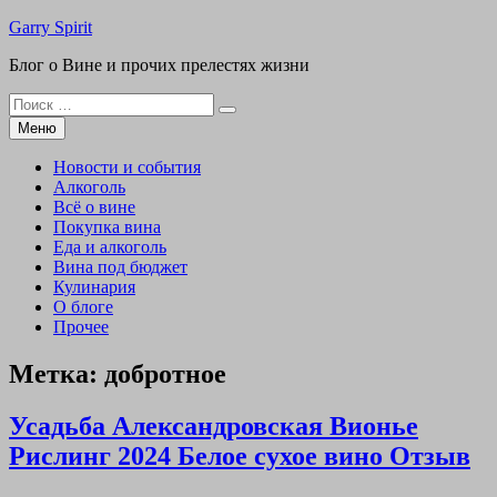
Перейти
Garry Spirit
к
Блог о Вине и прочих прелестях жизни
содержимому
Поиск
для:
Меню
Новости и события
Алкоголь
Всё о вине
Покупка вина
Еда и алкоголь
Вина под бюджет
Кулинария
О блоге
Прочее
Метка:
добротное
Усадьба Александровская Вионье
Рислинг 2024 Белое сухое вино Отзыв