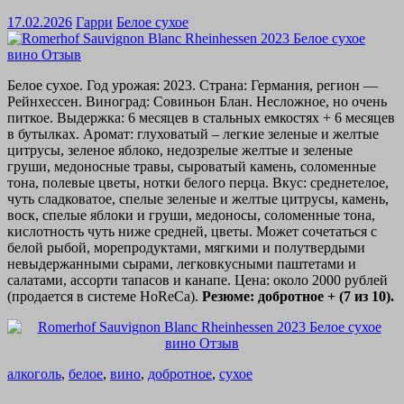
17.02.2026
Гарри
Белое сухое
Белое сухое. Год урожая: 2023. Страна: Германия, регион —
Рейнхессен. Виноград: Совиньон Блан. Несложное, но очень
питкое. Выдержка: 6 месяцев в стальных емкостях + 6 месяцев
в бутылках. Аромат: глуховатый – легкие зеленые и желтые
цитрусы, зеленое яблоко, недозрелые желтые и зеленые
груши, медоносные травы, сыроватый камень, соломенные
тона, полевые цветы, нотки белого перца. Вкус: среднетелое,
чуть сладковатое, спелые зеленые и желтые цитрусы, камень,
воск, спелые яблоки и груши, медоносы, соломенные тона,
кислотность чуть ниже средней, цветы. Может сочетаться с
белой рыбой, морепродуктами, мягкими и полутвердыми
невыдержанными сырами, легковкусными паштетами и
салатами, ассорти тапасов и канапе. Цена: около 2000 рублей
(продается в системе HoReCa).
Резюме: добротное + (7 из 10).
алкоголь
,
белое
,
вино
,
добротное
,
сухое