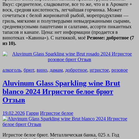
Вкус: среднетелое, сладковатое, все то же, что и в Аромате +
воск, средняя кислотность, легчайшая горчинка. Может
сочетаться с белой жирноватой рыбой, морепродуктами —
гриль, мягкими и полутвердыми невыдержанными сырами,
средневкусными паштетами и салатами, ассорти пикантных
тапасов и канапе. Цена: нет информации (продается в
винотеках «Кавина»). С натяжкой, моё
Резюме: добротное (7
из 10).
алкоголь
,
брют
,
вино
,
дамам
,
добротное
,
игристое
,
розовое
Aluvinum Glass Sparkling wine Brut
blanco 2024 Игристое белое брют
Отзыв
19.02.2026
Гарри
Игристое белое
Игристое белое брют. Металлическая банка, 025 л. Год