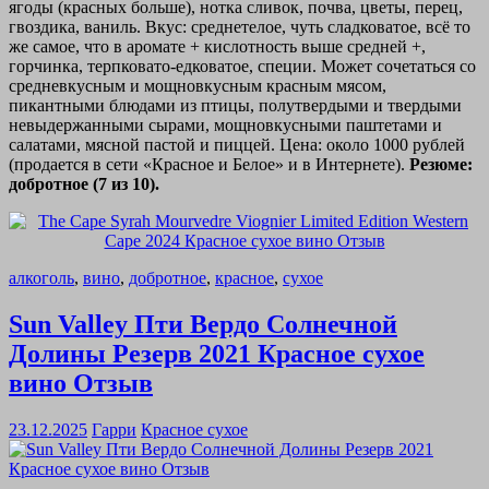
ягоды (красных больше), нотка сливок, почва, цветы, перец,
гвоздика, ваниль. Вкус: среднетелое, чуть сладковатое, всё то
же самое, что в аромате + кислотность выше средней +,
горчинка, терпковато-едковатое, специи. Может сочетаться со
средневкусным и мощновкусным красным мясом,
пикантными блюдами из птицы, полутвердыми и твердыми
невыдержанными сырами, мощновкусными паштетами и
салатами, мясной пастой и пиццей. Цена: около 1000 рублей
(продается в сети «Красное и Белое» и в Интернете).
Резюме:
добротное (7 из 10).
алкоголь
,
вино
,
добротное
,
красное
,
сухое
Sun Valley Пти Вердо Солнечной
Долины Резерв 2021 Красное сухое
вино Отзыв
23.12.2025
Гарри
Красное сухое