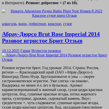
в Интернете).
Резюме: добротное + (7 из 10).
алкоголь
,
вино
,
добротное
,
красное
,
сухое
Абрау-Дюрсо Brut Rose Imperial 2014
Розовое игристое Брют Отзыв
10.12.2025
Гарри
Игристое розовое
Розовое игристое брют. Год урожая: 2014. Страна: Россия,
регион — Краснодарский край (ЗАО «Абрау-Дюрсо»).
Виноград: Пино Нуар. Брутальноватое и увы — скорее
гастрономическое игристое. Уже слегка «за пиком».
Выдержка: не менее 4-х лет в бутылках. Аромат:
карамелизированный и жженый сахар, сухая цедра красных
цитрусов, йод, сушеные красные ягоды, нотка жареного
ореха, сухотравье, дрожжи, сыроватый камень. Вкус:
среднетелое +, чуть сладковатое, сушеные красные ягоды,
сухая цедра красных цитрусов, йод, оксидация (окисленное