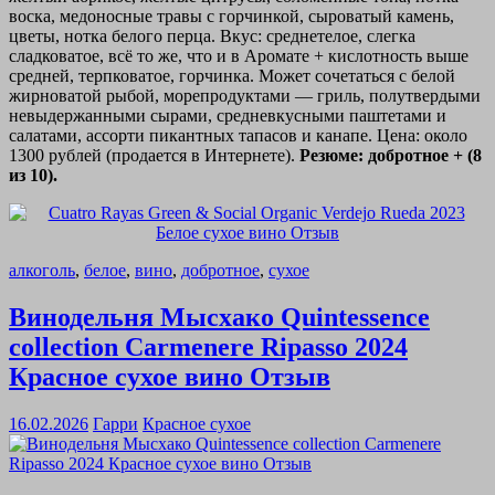
воска, медоносные травы с горчинкой, сыроватый камень,
цветы, нотка белого перца. Вкус: среднетелое, слегка
сладковатое, всё то же, что и в Аромате + кислотность выше
средней, терпковатое, горчинка. Может сочетаться с белой
жирноватой рыбой, морепродуктами — гриль, полутвердыми
невыдержанными сырами, средневкусными паштетами и
салатами, ассорти пикантных тапасов и канапе. Цена: около
1300 рублей (продается в Интернете).
Резюме: добротное + (8
из 10).
алкоголь
,
белое
,
вино
,
добротное
,
сухое
Винодельня Мысхако Quintessence
collection Carmenere Ripasso 2024
Красное сухое вино Отзыв
16.02.2026
Гарри
Красное сухое