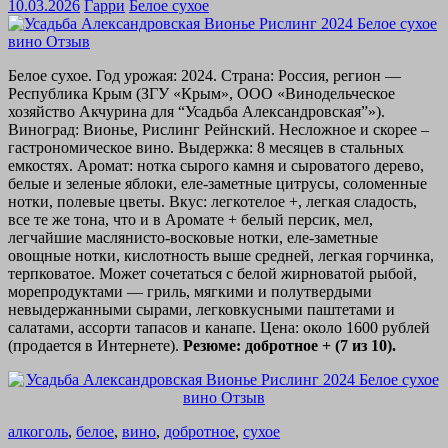
10.03.2026
Гарри
Белое сухое
Белое сухое. Год урожая: 2024. Страна: Россия, регион —
Республика Крым (ЗГУ «Крым», ООО «Винодельческое
хозяйство Акчурина для “Усадьба Александровская”»).
Виноград: Вионье, Рислинг Рейнский. Несложное и скорее –
гастрономическое вино. Выдержка: 8 месяцев в стальных
емкостях. Аромат: нотка сырого камня и сыроватого дерево,
белые и зеленые яблоки, еле-заметные цитрусы, соломенные
нотки, полевые цветы. Вкус: легкотелое +, легкая сладость,
все те же тона, что и в Аромате + белый персик, мел,
легчайшие маслянисто-восковые нотки, еле-заметные
овощные нотки, кислотность выше средней, легкая горчинка,
терпковатое. Может сочетаться с белой жирноватой рыбой,
морепродуктами — гриль, мягкими и полутвердыми
невыдержанными сырами, легковкусными паштетами и
салатами, ассорти тапасов и канапе. Цена: около 1600 рублей
(продается в Интернете).
Резюме: добротное + (7 из 10).
алкоголь
,
белое
,
вино
,
добротное
,
сухое