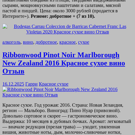
сырами, мощновкусными паштетами и салатами, мясной
пастой и пиццей. Цена: около 3000 рублей (продается в
Интернете»).
Резюме: добротное + (7 из 10).
алкоголь
,
вино
,
добротное
,
красное
,
сухое
Ribbonwood Pinot Noir Marlborough
New Zealand 2016 Красное сухое вино
Отзыв
16.12.2025
Гарри
Красное сухое
Красное сухое. Год урожая: 2016. Страна: Новая Зеландия,
регион — Мальборо. Виноград: Пино Нуар (привозной).
Довольно сортовое и скорее — гастрономическое вино.
Выдержка: 10 месяцев в дубовых бочках. Аромат: легковатый
— вначале редукция (прелая трава) — уходит, увяленная
вишня, животные ноты, дым, молочно-сливочные нотки,