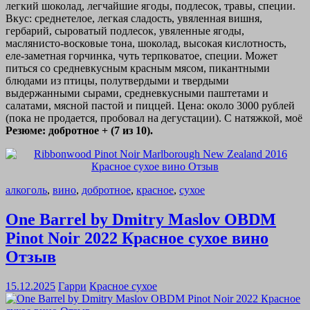
легкий шоколад, легчайшие ягоды, подлесок, травы, специи.
Вкус: среднетелое, легкая сладость, увяленная вишня,
гербарий, сыроватый подлесок, увяленные ягоды,
маслянисто-восковые тона, шоколад, высокая кислотность,
еле-заметная горчинка, чуть терпковатое, специи. Может
питься со средневкусным красным мясом, пикантными
блюдами из птицы, полутвердыми и твердыми
выдержанными сырами, средневкусными паштетами и
салатами, мясной пастой и пиццей. Цена: около 3000 рублей
(пока не продается, пробовал на дегустации). С натяжкой, моё
Резюме: добротное + (7 из 10).
алкоголь
,
вино
,
добротное
,
красное
,
сухое
One Barrel by Dmitry Maslov OBDM
Pinot Noir 2022 Красное сухое вино
Отзыв
15.12.2025
Гарри
Красное сухое