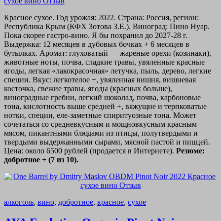
Красное сухое. Год урожая: 2022. Страна: Россия, регион:
Республика Крым (КФХ Зотова З.Е.). Виноград: Пино Нуар.
Пока скорее гастро-вино. Я бы похранил до 2027-28 г.
Выдержка: 12 месяцев в дубовых бочках + 6 месяцев в
бутылках. Аромат: глуховатый — жареные орехи (козинаки),
животные ноты, почва, сладкие травы, увяленные красные
ягоды, легкая «лакокрасочная» летучка, пыль, дерево, легкие
специи. Вкус: легкотелое +, увяленная вишня, вишневая
косточка, свежие травы, ягоды (красных больше),
виноградные гребни, легкий шоколад, почва, карбоновые
тона, кислотность выше средней +, вяжущие и терпковатые
нотки, специи, еле-заметные спиритуозные тона. Может
сочетаться со средневкусным и мощновкусным красным
мясом, пикантными блюдами из птицы, полутвердыми и
твердыми выдержанными сырами, мясной пастой и пиццей.
Цена: около 6500 рублей (продается в Интернете).
Резюме:
добротное + (7 из 10).
алкоголь
,
вино
,
добротное
,
красное
,
сухое