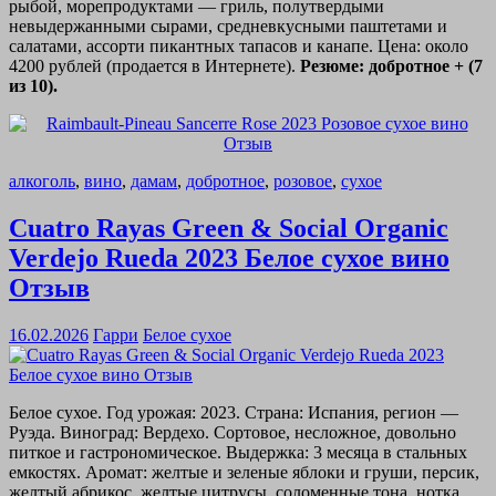
рыбой, морепродуктами — гриль, полутвердыми
невыдержанными сырами, средневкусными паштетами и
салатами, ассорти пикантных тапасов и канапе. Цена: около
4200 рублей (продается в Интернете).
Резюме: добротное + (7
из 10).
алкоголь
,
вино
,
дамам
,
добротное
,
розовое
,
сухое
Cuatro Rayas Green & Social Organic
Verdejo Rueda 2023 Белое сухое вино
Отзыв
16.02.2026
Гарри
Белое сухое
Белое сухое. Год урожая: 2023. Страна: Испания, регион —
Руэда. Виноград: Вердехо. Сортовое, несложное, довольно
питкое и гастрономическое. Выдержка: 3 месяца в стальных
емкостях. Аромат: желтые и зеленые яблоки и груши, персик,
желтый абрикос, желтые цитрусы, соломенные тона, нотка