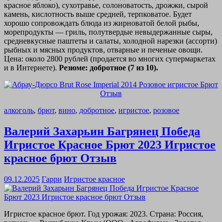
красное яблоко), сухотравье, солоноватость, дрожжи, сырой
камень, кислотность выше средней, терпковатое. Будет
хорошо сопровождать блюда из жирноватой белой рыбы,
морепродукты — гриль, полутвердые невыдержанные сыры,
средневкусные паштеты и салаты, холодной нарезки (ассорти)
рыбных и мясных продуктов, отварные и печеные овощи.
Цена: около 2800 рублей (продается во многих супермаркетах
и в Интернете).
Резюме: добротное (7 из 10).
алкоголь
,
брют
,
вино
,
добротное
,
игристое
,
розовое
Валерий Захарьин Багрянец Победа
Игристое Красное Брют 2023 Игристое
красное брют Отзыв
09.12.2025
Гарри
Игристое красное
Игристое красное брют. Год урожая: 2023. Страна: Россия,