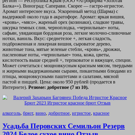
регион — Республика Крым (ООО «Агрофирма «Золотая
Балка»»). Виноград: Саперави. Скорее — гастро-игристое.
Аромат интереснее вкуса. Ускоренный метод (Шарма) с
выдержкой около года в акратофоре. Аромат: яркая вишня,
«кровь», «мясо», жареный орех (козинаки), сладкие травы,
шкурка темных слив, черноплодка, «чернильные» ноты,
сафьян, увядающая бордовая роза, легкие молочно-сливочные
нотки, ваниль. Вкус: среднетелое +, легкая сладость,
подброженная и ликерная вишня, сыроватое дерево,
животные тона, мятые зеленые стебли, «кровь», дрожжи,
пасленовые ноты, «чернильные» тона, кожа, цветы,
кислотность выше средней +, терпковатое и вяжущее, специи.
Может сочетаться с мощновкусным красным мясом, твердыми
и жирными выдержанными сырами, пикантными блюдами из
птицы, мощновкусными паштетами и салатами, мясной
пастой и пиццей. Цена: около 950 рублей (продается в
Интернете).
Резюме: добротное (7 из 10).
алкоголь
,
брют
,
вино
,
добротное
,
игристое
,
красное
Усадьба Перовских Семильон Резерв
2024 Белое сухое вино Отзыв