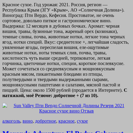
Красное сухое. Год урожая: 2021. Россия, регион —
Республика Крым (ЗГУ «Крым», АО «Солнечная Долина»).
Виноград: Пти Вердо, Кефесия. Простоватое, не очень
сортовое, довольно питкое и гастрономическое вино.
Выдержка: 12 месяцев в дубовых бочках. Аромат: черная
вишня, травы, бузинные тона, жареный орех (козинаки),
темные сливы, почва, животные нотки, легкие тона черных
ягод, нотки специй. Вкус: среднетелое +, легчайшая сладость,
увяленные ягоды, переспелая вишня, еле-ощутимые
животные нотки, ноты темных слив, почва, травы,
кислотность чуть выше средней, терпковатое, легкая
горчинка, цветочные нотки, специи, короткое послевкусие.
Может сочетаться со средневкусным и мощновкусным
красным мясом, пикантными блюдами из птицы,
полутвердыми и твердыми выдержанными сырами,
мощновкусными паштетами и салатами, мясной пастой и
пиццей. Цена: около 1500 рублей (продается в Интернете).
С
натяжкой, моё Резюме: добротное + (7 из 10).
алкоголь
,
вино
,
добротное
,
красное
,
сухое