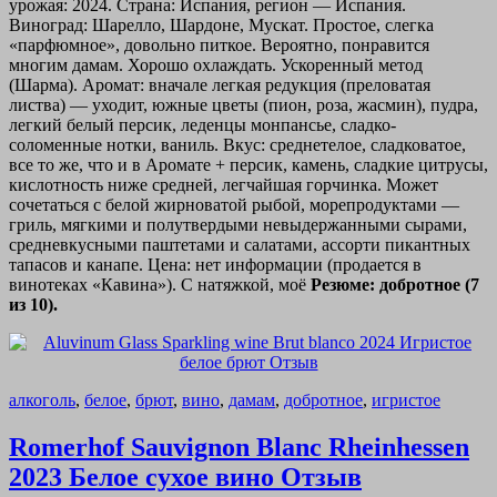
урожая: 2024. Страна: Испания, регион — Испания.
Виноград: Шарелло, Шардоне, Мускат. Простое, слегка
«парфюмное», довольно питкое. Вероятно, понравится
многим дамам. Хорошо охлаждать. Ускоренный метод
(Шарма). Аромат: вначале легкая редукция (преловатая
листва) — уходит, южные цветы (пион, роза, жасмин), пудра,
легкий белый персик, леденцы монпансье, сладко-
соломенные нотки, ваниль. Вкус: среднетелое, сладковатое,
все то же, что и в Аромате + персик, камень, сладкие цитрусы,
кислотность ниже средней, легчайшая горчинка. Может
сочетаться с белой жирноватой рыбой, морепродуктами —
гриль, мягкими и полутвердыми невыдержанными сырами,
средневкусными паштетами и салатами, ассорти пикантных
тапасов и канапе. Цена: нет информации (продается в
винотеках «Кавина»). С натяжкой, моё
Резюме: добротное (7
из 10).
алкоголь
,
белое
,
брют
,
вино
,
дамам
,
добротное
,
игристое
Romerhof Sauvignon Blanc Rheinhessen
2023 Белое сухое вино Отзыв