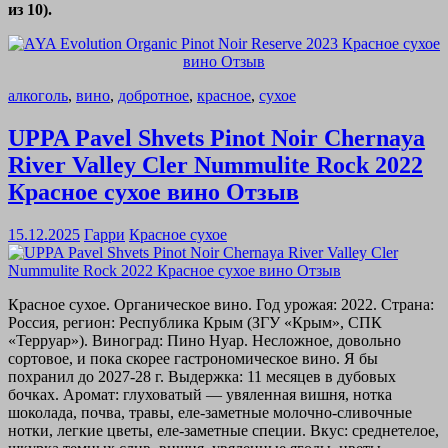
из 10).
алкоголь
,
вино
,
добротное
,
красное
,
сухое
UPPA Pavel Shvets Pinot Noir Chernaya
River Valley Cler Nummulite Rock 2022
Красное сухое вино Отзыв
15.12.2025
Гарри
Красное сухое
Красное сухое. Органическое вино. Год урожая: 2022. Страна:
Россия, регион: Республика Крым (ЗГУ «Крым», СПК
«Терруар»). Виноград: Пино Нуар. Несложное, довольно
сортовое, и пока скорее гастрономическое вино. Я бы
похранил до 2027-28 г. Выдержка: 11 месяцев в дубовых
бочках. Аромат: глуховатый — увяленная вишня, нотка
шоколада, почва, травы, еле-заметные молочно-сливочные
нотки, легкие цветы, еле-заметные специи. Вкус: среднетелое,