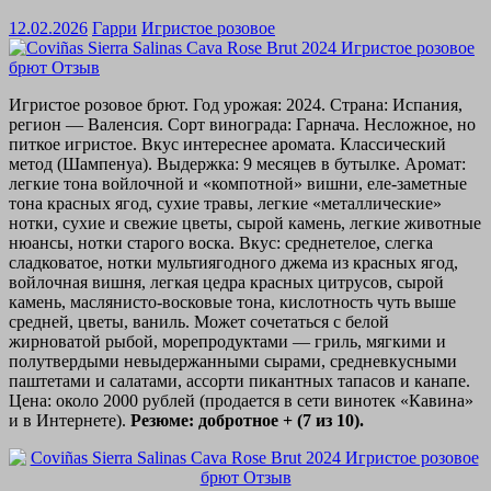
12.02.2026
Гарри
Игристое розовое
Игристое розовое брют. Год урожая: 2024. Страна: Испания,
регион — Валенсия. Сорт винограда: Гарнача. Несложное, но
питкое игристое. Вкус интереснее аромата. Классический
метод (Шампенуа). Выдержка: 9 месяцев в бутылке. Аромат:
легкие тона войлочной и «компотной» вишни, еле-заметные
тона красных ягод, сухие травы, легкие «металлические»
нотки, сухие и свежие цветы, сырой камень, легкие животные
нюансы, нотки старого воска. Вкус: среднетелое, слегка
сладковатое, нотки мультиягодного джема из красных ягод,
войлочная вишня, легкая цедра красных цитрусов, сырой
камень, маслянисто-восковые тона, кислотность чуть выше
средней, цветы, ваниль. Может сочетаться с белой
жирноватой рыбой, морепродуктами — гриль, мягкими и
полутвердыми невыдержанными сырами, средневкусными
паштетами и салатами, ассорти пикантных тапасов и канапе.
Цена: около 2000 рублей (продается в сети винотек «Кавина»
и в Интернете).
Резюме: добротное + (7 из 10).