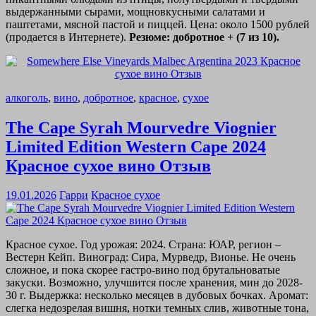
выдержанными сырами, мощновкусными салатами и
паштетами, мясной пастой и пиццей. Цена: около 1500 рублей
(продается в Интернете).
Резюме: добротное + (7 из 10).
алкоголь
,
вино
,
добротное
,
красное
,
сухое
The Cape Syrah Mourvedre Viognier
Limited Edition Western Cape 2024
Красное сухое вино Отзыв
19.01.2026
Гарри
Красное сухое
Красное сухое. Год урожая: 2024. Страна: ЮАР, регион –
Вестерн Кейп. Виноград: Сира, Мурведр, Вионье. Не очень
сложное, и пока скорее гастро-вино под брутальноватые
закуски. Возможно, улучшится после хранения, мин до 2028-
30 г. Выдержка: несколько месяцев в дубовых бочках. Аромат:
слегка недозрелая вишня, нотки темных слив, животные тона,