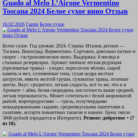
Guado al Melo L’Airone Vermentino
Toscana 2024 Белое сухое вино Отзыв
16.02.2026
Гарри
Белое сухое
Белое сухое. Год урожая: 2024. Страна: Италия, регион —
Тоскана. Виноград: Верментино. Сортовое, довольно питкое и
скорее – гастрономическое вино. Выдержка: 4 месяца в
стальных резервуарах. Аромат: вначале легкая редукция
(преловатые травы) – уходит, переспелое яблоко, сырой
камень и мел, соломенные тона, сухая цедра желтых
цитрусов, мякоть желтой груши, суховатые травы, полевые
цветы. Вкус: среднетел, легкая сладость, всё то же, что и в
Аромате + айва, белая смородина, кислотность выше средней,
легкая терпковатость. Может сочетаться с белой жирноватой
рыбой, морепродуктами — гриль, полутвердыми
невыдержанными сырами, средневкусными паштетами и
салатами, ассорти пикантных тапасов и канапе. Цена: около
3000 рублей (продается в Интернете).
Резюме: добротное + (7
из 10).