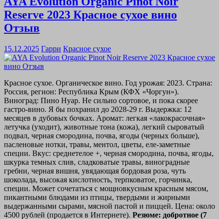
AYA Evolution Organic Pinot Noir
Reserve 2023 Красное сухое вино
Отзыв
15.12.2025
Гарри
Красное сухое
Красное сухое. Органическое вино. Год урожая: 2023. Страна:
Россия, регион: Республика Крым (КФХ «Чоргун»).
Виноград: Пино Нуар. Не сильно сортовое, и пока скорее
гастро-вино. Я бы похранил до 2028-29 г. Выдержка: 12
месяцев в дубовых бочках. Аромат: легкая «лакокрасочная»
летучка (уходит), животные тона (кожа), легкий сыроватый
подвал, черная смородина, почва, ягоды (черных больше),
пасленовые нотки, травы, ментол, цветы, еле-заметные
специи. Вкус: среднетелое +, черная смородина, почва, ягоды,
шкурка темных слив, сладковатые травы, виноградные
гребни, черная вишня, увядающая бордовая роза, чуть
шоколада, высокая кислотность, терпковатое, горчинка,
специи. Может сочетаться с мощновкусным красным мясом,
пикантными блюдами из птицы, твердыми и жирными
выдержанными сырами, мясной пастой и пиццей. Цена: около
4500 рублей (продается в Интернете).
Резюме: добротное (7