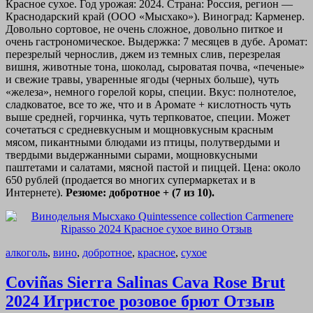
Красное сухое. Год урожая: 2024. Страна: Россия, регион —
Краснодарский край (ООО «Мысхако»). Виноград: Карменер.
Довольно сортовое, не очень сложное, довольно питкое и
очень гастрономическое. Выдержка: 7 месяцев в дубе. Аромат:
перезрелый чернослив, джем из темных слив, перезрелая
вишня, животные тона, шоколад, сыроватая почва, «печеные»
и свежие травы, уваренные ягоды (черных больше), чуть
«железа», немного горелой коры, специи. Вкус: полнотелое,
сладковатое, все то же, что и в Аромате + кислотность чуть
выше средней, горчинка, чуть терпковатое, специи. Может
сочетаться с средневкусным и мощновкусным красным
мясом, пикантными блюдами из птицы, полутвердыми и
твердыми выдержанными сырами, мощновкусными
паштетами и салатами, мясной пастой и пиццей. Цена: около
650 рублей (продается во многих супермаркетах и в
Интернете).
Резюме: добротное + (7 из 10).
алкоголь
,
вино
,
добротное
,
красное
,
сухое
Coviñas Sierra Salinas Cava Rose Brut
2024 Игристое розовое брют Отзыв