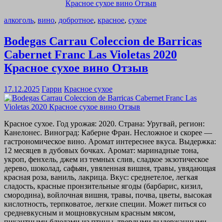
алкоголь
,
вино
,
добротное
,
красное
,
сухое
Bodegas Carrau Coleccion de Barricas
Cabernet Franc Las Violetas 2020
Красное сухое вино Отзыв
17.12.2025
Гарри
Красное сухое
Красное сухое. Год урожая: 2020. Страна: Уругвай, регион:
Канелонес. Виноград: Каберне Фран. Несложное и скорее —
гастрономическое вино. Аромат интереснее вкуса. Выдержка:
12 месяцев в дубовых бочках. Аромат: маринадные тона,
укроп, фенхель, джем из темных слив, сладкое экзотическое
дерево, шоколад, сафьян, увяленная вишня, травы, увядающая
красная роза, ваниль, лакрица. Вкус: среднетелое, легкая
сладость, красные пронзительные ягоды (барбарис, кизил,
смородина), войлочная вишня, травы, почва, цветы, высокая
кислотность, терпковатое, легкие специи. Может питься со
средневкусным и мощновкусным красным мясом,
пикантными блюдами из птицы, твердыми выдержанными