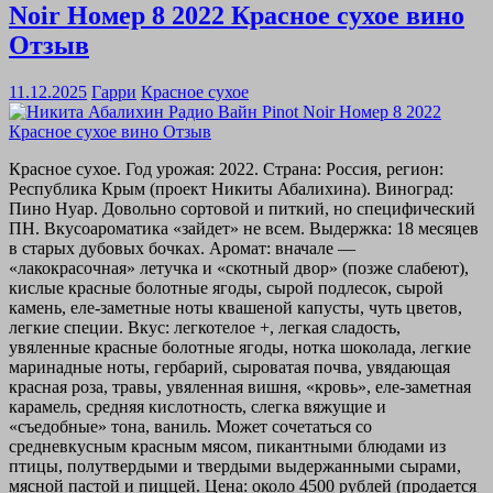
Noir Номер 8 2022 Красное сухое вино
Отзыв
11.12.2025
Гарри
Красное сухое
Красное сухое. Год урожая: 2022. Страна: Россия, регион:
Республика Крым (проект Никиты Абалихина). Виноград:
Пино Нуар. Довольно сортовой и питкий, но специфический
ПН. Вкусоароматика «зайдет» не всем. Выдержка: 18 месяцев
в старых дубовых бочках. Аромат: вначале —
«лакокрасочная» летучка и «скотный двор» (позже слабеют),
кислые красные болотные ягоды, сырой подлесок, сырой
камень, еле-заметные ноты квашеной капусты, чуть цветов,
легкие специи. Вкус: легкотелое +, легкая сладость,
увяленные красные болотные ягоды, нотка шоколада, легкие
маринадные ноты, гербарий, сыроватая почва, увядающая
красная роза, травы, увяленная вишня, «кровь», еле-заметная
карамель, средняя кислотность, слегка вяжущие и
«съедобные» тона, ваниль. Может сочетаться со
средневкусным красным мясом, пикантными блюдами из
птицы, полутвердыми и твердыми выдержанными сырами,
мясной пастой и пиццей. Цена: около 4500 рублей (продается