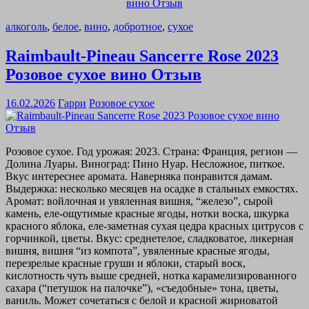
алкоголь
,
белое
,
вино
,
добротное
,
сухое
Raimbault-Pineau Sancerre Rose 2023
Розовое сухое вино Отзыв
16.02.2026
Гарри
Розовое сухое
Розовое сухое. Год урожая: 2023. Страна: Франция, регион —
Долина Луары. Виноград: Пино Нуар. Несложное, питкое.
Вкус интереснее аромата. Наверняка понравится дамам.
Выдержка: несколько месяцев на осадке в стальных емкостях.
Аромат: войлочная и увяленная вишня, “железо”, сырой
камень, еле-ощутимые красные ягоды, нотки воска, шкурка
красного яблока, еле-заметная сухая цедра красных цитрусов с
горчинкой, цветы. Вкус: среднетелое, сладковатое, ликерная
вишня, вишня “из компота”, увяленные красные ягоды,
перезрелые красные груши и яблоки, старый воск,
кислотность чуть выше средней, нотка карамелизированного
сахара (“петушок на палочке”), «съедобные» тона, цветы,
ваниль. Может сочетаться с белой и красной жирноватой