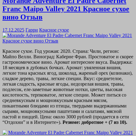
Morande Adventure El Padre Cabernet
Franc Maipo Valley 2021 Красное сухое
вино Отзыв
17.12.2025
Гарри
Красное сухое
Красное сухое. Год урожая: 2020. Страна: Чили, регион:
Майпо Велли. Виноград: Каберне Фран. Простоватое и скорее
гастрономическое вино. Аромат интереснее вкуса. Выдержка:
18 месяцев в дубовых бочках. Аромат: увяленная вишня,
легкие тона красных ягод, шоколад, жареный орех (козинаки),
сладкое дерево, травы, легкие специи. Вкус: среднетелое,
легкая сладость, красные ягоды, недозрелая вишня, травы,
подлесок, еле-заметные животные нотки, цветы, высокая
кислотность, терпковатое, легкие специи. Может питься со
средневкусным и мощновкусным красным мясом,
пикантными блюдами из птицы, твердыми выдержанными
сырами, мощновкусными паштетами и салатами, мясной
пастой и пиццей. Цена: около 3000 рублей (продается в сети
“Отдохни” и в Интернете»).
Резюме: добротное + (7 из 10).