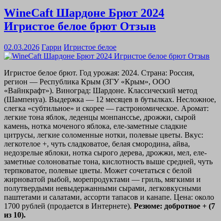
WineCaft Шардоне Брют 2024
Игристое белое брют Отзыв
02.03.2026
Гарри
Игристое белое
Игристое белое брют. Год урожая: 2024. Страна: Россия,
регион — Республика Крым (ЗГУ «Крым», ООО
«Вайнкрафт»). Виноград: Шардоне. Классический метод
(Шампенуа). Выдержка — 12 месяцев в бутылках. Несложное,
слегка «субтильное» и скорее — гастрономическое. Аромат:
легкие тона яблок, леденцы монпанссье, дрожжи, сырой
камень, нотка моченого яблока, еле-заметные сладкие
цитрусы, легкие соломенные нотки, полевые цветы. Вкус:
легкотелое +, чуть сладковатое, белая смородина, айва,
недозрелые яблоки, нотка сырого дерева, дрожжи, мел, еле-
заметные солоноватые тона, кислотность выше средней, чуть
терпковатое, полевые цветы. Может сочетаться с белой
жирноватой рыбой, морепродуктами — гриль, мягкими и
полутвердыми невыдержанными сырами, легковкусными
паштетами и салатами, ассорти тапасов и канапе. Цена: около
1700 рублей (продается в Интернете).
Резюме: добротное + (7
из 10).