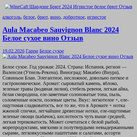
алкоголь
,
белое
,
брют
,
вино
,
добротное
,
игристое
Aula Macabeo Sauvignon Blanc 2024
Белое сухое вино Отзыв
19.02.2026
Гарри
Белое сухое
Белое сухое. Год урожая: 2024. Страна: Испания, регион —
Валенсия (Утиель-Рекена). Виноград: Макабео (Виура),
Совиньон Блан. Элегантное, несложное, довольно питкое и
гастрономическое. Аромат: сыроватый камень, яблоко,
зеленые травы (водяная лилия), стебель ревеня, легкая айва,
белая смородина, еле-заметные солоноватые тона, пыль,
соломенные нокти, полевые цветы. Вкус: легкотелое +, еле-
ощутимая сладковатость, все то же, что в Аромате + нотка
жженой спички, легчайшие древесные нотки, еле-ощутимые
зеленые овощи (кабачок), кислотность чуть выше средней,
легкая терпковатость. Может сочетаться с белой рыбой,
морепродуктами, мягкими и полутвердыми невыдержанными
сырами, легковкусными паштетами и салатами, ассорти