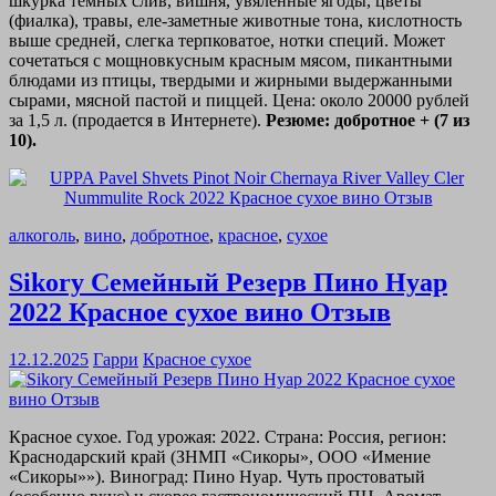
шкурка темных слив, вишня, увяленные ягоды, цветы
(фиалка), травы, еле-заметные животные тона, кислотность
выше средней, слегка терпковатое, нотки специй. Может
сочетаться с мощновкусным красным мясом, пикантными
блюдами из птицы, твердыми и жирными выдержанными
сырами, мясной пастой и пиццей. Цена: около 20000 рублей
за 1,5 л. (продается в Интернете).
Резюме: добротное + (7 из
10).
алкоголь
,
вино
,
добротное
,
красное
,
сухое
Sikory Семейный Резерв Пино Нуар
2022 Красное сухое вино Отзыв
12.12.2025
Гарри
Красное сухое
Красное сухое. Год урожая: 2022. Страна: Россия, регион:
Краснодарский край (ЗНМП «Сикоры», ООО «Имение
«Сикоры»»). Виноград: Пино Нуар. Чуть простоватый