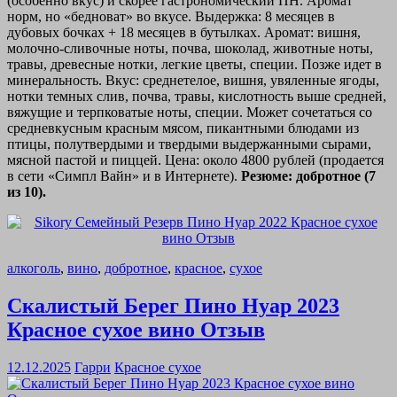
(особенно вкус) и скорее гастрономический ПН. Аромат
норм, но «бедноват» во вкусе. Выдержка: 8 месяцев в
дубовых бочках + 18 месяцев в бутылках. Аромат: вишня,
молочно-сливочные ноты, почва, шоколад, животные ноты,
травы, древесные нотки, легкие цветы, специи. Позже идет в
минеральность. Вкус: среднетелое, вишня, увяленные ягоды,
нотки темных слив, почва, травы, кислотность выше средней,
вяжущие и терпковатые ноты, специи. Может сочетаться со
средневкусным красным мясом, пикантными блюдами из
птицы, полутвердыми и твердыми выдержанными сырами,
мясной пастой и пиццей. Цена: около 4800 рублей (продается
в сети «Симпл Вайн» и в Интернете).
Резюме: добротное (7
из 10).
алкоголь
,
вино
,
добротное
,
красное
,
сухое
Скалистый Берег Пино Нуар 2023
Красное сухое вино Отзыв
12.12.2025
Гарри
Красное сухое