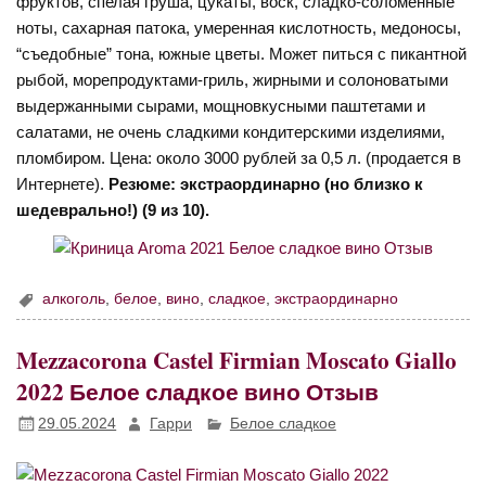
фруктов, спелая груша, цукаты, воск, сладко-соломенные
ноты, сахарная патока, умеренная кислотность, медоносы,
“съедобные” тона, южные цветы. Может питься с пикантной
рыбой, морепродуктами-гриль, жирными и солоноватыми
выдержанными сырами, мощновкусными паштетами и
салатами, не очень сладкими кондитерскими изделиями,
пломбиром. Цена: около 3000 рублей за 0,5 л. (продается в
Интернете).
Резюме: экстраординарно (но близко к
шедеврально!) (9 из 10).
алкоголь
,
белое
,
вино
,
сладкое
,
экстраординарно
Mezzacorona Castel Firmian Moscato Giallo
2022 Белое сладкое вино Отзыв
29.05.2024
Гарри
Белое сладкое