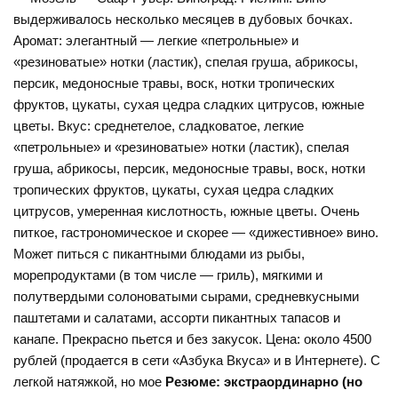
выдерживалось несколько месяцев в дубовых бочках.
Аромат: элегантный — легкие «петрольные» и
«резиноватые» нотки (ластик), спелая груша, абрикосы,
персик, медоносные травы, воск, нотки тропических
фруктов, цукаты, сухая цедра сладких цитрусов, южные
цветы. Вкус: среднетелое, сладковатое, легкие
«петрольные» и «резиноватые» нотки (ластик), спелая
груша, абрикосы, персик, медоносные травы, воск, нотки
тропических фруктов, цукаты, сухая цедра сладких
цитрусов, умеренная кислотность, южные цветы. Очень
питкое, гастрономическое и скорее — «дижестивное» вино.
Может питься с пикантными блюдами из рыбы,
морепродуктами (в том числе — гриль), мягкими и
полутвердыми солоноватыми сырами, средневкусными
паштетами и салатами, ассорти пикантных тапасов и
канапе. Прекрасно пьется и без закусок. Цена: около 4500
рублей (продается в сети «Азбука Вкуса» и в Интернете). С
легкой натяжкой, но мое
Резюме: экстраординарно (но