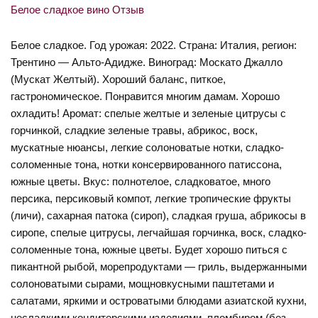
Белое сладкое. Год урожая: 2022. Страна: Италия, регион:
Трентино — Альто-Адидже. Виноград: Москато Джалло
(Мускат Желтый). Хороший баланс, питкое,
гастрономическое. Понравится многим дамам. Хорошо
охладить! Аромат: спелые желтые и зеленые цитрусы с
горчинкой, сладкие зеленые травы, абрикос, воск,
мускатные нюансы, легкие солоноватые нотки, сладко-
соломенные тона, нотки консервированного патиссона,
южные цветы. Вкус: полнотелое, сладковатое, много
персика, персиковый компот, легкие тропические фрукты
(личи), сахарная патока (сироп), сладкая груша, абрикосы в
сиропе, спелые цитрусы, легчайшая горчинка, воск, сладко-
соломенные тона, южные цветы. Будет хорошо питься с
пикантной рыбой, морепродуктами — гриль, выдержанными
солоноватыми сырами, мощновкусными паштетами и
салатами, яркими и островатыми блюдами азиатской кухни,
несладкими кондитерскими изделиями, пломбиром (без