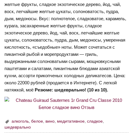
желтые фрукты, сладкое экзотическое дерево, йод, чай,
воск, легчайшие желтые цукаты, солоноватость, пудра,
дым, медоносы. Вкус: полнотелое, сладковатое, карамель,
курага, засахаренные желтые фрукты, сладкое
экзотическое дерево, йод, чай, воск, легчайшие желтые
цукаты, солоноватость, пудра, дым, медоносы, умеренная
кислотность, «съедобные» ноты. Может сочетаться с
пикантной рыбой и морепродуктами — гриль,
выдержанными солоноватыми сырами, мощновкусными
паштетами и салатами, пикантными блюдами азиатской
кухни, ассорти прикопченых холодных деликатесов. Цена:
около 22000 рублей (продается в Интернете). С легкой
натяжкой, моё
Резюме: шедеврально! (10 из 10).
алкоголь
,
белое
,
вино
,
медитативное
,
сладкое
,
шедеврально