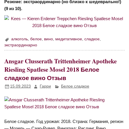
Резюме: экстраординарно (но близко к шедеврально!)
(9 из 10).
алкоголь
,
белое
,
вино
,
медитативное
,
сладкое
,
экстраординарно
Ansgar Clusserath Trittenheimer Apotheke
Riesling Spatlese Mosel 2018 Белое
сладкое вино Отзыв
15.09.2023
Гарри
Белое сладкое
Белое сладкое. Год урожая: 2018. Страна: Германия, регион
— Мозель — Саар-Рувер. Виноград: Рислинг. Вино