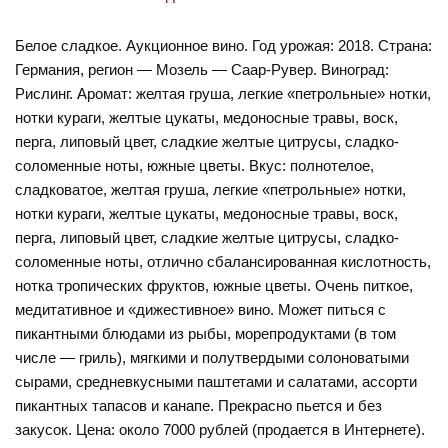
Белое сладкое. Аукционное вино. Год урожая: 2018. Страна:
Германия, регион — Мозель — Саар-Рувер. Виноград:
Рислинг. Аромат: желтая груша, легкие «петрольные» нотки,
нотки кураги, желтые цукаты, медоносные травы, воск,
перга, липовый цвет, сладкие желтые цитрусы, сладко-
соломенные ноты, южные цветы. Вкус: полнотелое,
сладковатое, желтая груша, легкие «петрольные» нотки,
нотки кураги, желтые цукаты, медоносные травы, воск,
перга, липовый цвет, сладкие желтые цитрусы, сладко-
соломенные ноты, отлично сбалансированная кислотность,
нотка тропических фруктов, южные цветы. Очень питкое,
медитативное и «дижестивное» вино. Может питься с
пикантными блюдами из рыбы, морепродуктами (в том
числе — гриль), мягкими и полутвердыми солоноватыми
сырами, средневкусными паштетами и салатами, ассорти
пикантных тапасов и канапе. Прекрасно пьется и без
закусок. Цена: около 7000 рублей (продается в Интернете).