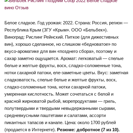
Белое сладкое. Год урожая: 2022. Страна: Россия, регион —
Республика Крым (ЗГУ «Крым». ООО «Бельбек»).
Виноград: Рислинг Рейнский. Питкое (для дижестивных
вин), хорошо сделанное, но слишком «бедноватое» по
вкусо-ароматике для вин «позднего сбора», поэтому и
сахар заметно ощущается. Аромат: легковатый — спелые
белые и желтые фрукты, воск, сладко-соломенные тона,
нотки сахарной патоки, еле-заметные цветы. Вкус: заметная
сладковатость, спелые белые и желтые фрукты, воск,
сладко-соломенные тона, нотки сахарной патоки,
умеренная кислотность. Может сочетаться с белой и
красной жирноватой рыбой, морепродуктами — гриль,
полутвердыми и твердыми невыдержанными сырами,
средневкусными паштетами и салатами, ассорти
пикантных тапасов и канапе. Цена: около 1700 рублей
(продается в Интернете).
Резюме: добротное (7 из 10).