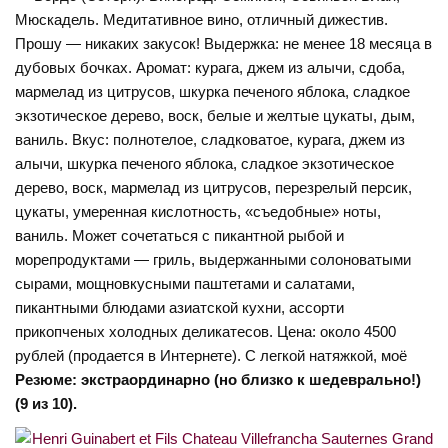
Мюскадель. Медитативное вино, отличный дижестив.
Прошу — никаких закусок! Выдержка: не менее 18 месяца в
дубовых бочках. Аромат: курага, джем из алычи, сдоба,
мармелад из цитрусов, шкурка печеного яблока, сладкое
экзотическое дерево, воск, белые и желтые цукаты, дым,
ваниль. Вкус: полнотелое, сладковатое, курага, джем из
алычи, шкурка печеного яблока, сладкое экзотическое
дерево, воск, мармелад из цитрусов, перезрелый персик,
цукаты, умеренная кислотность, «съедобные» ноты,
ваниль. Может сочетаться с пикантной рыбой и
морепродуктами — гриль, выдержанными солоноватыми
сырами, мощновкусными паштетами и салатами,
пикантными блюдами азиатской кухни, ассорти
прикопченых холодных деликатесов. Цена: около 4500
рублей (продается в Интернете). С легкой натяжкой, моё
Резюме: экстраординарно (но близко к шедеврально!)
(9 из 10).