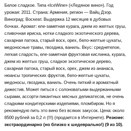
Белое сладкое. Типа «IceWine» («Ледяное вино»). Год
урожая: 2011. Страна: Армения, регион — Вайц Дзор.
Виноград: Воскеат. Выдержка 12 месяцев в дубовых
бочках. Аромат: еле-заметная курага, джем из желтых груш,
сливочная ириска, нотки сладкого экзотического дерева,
сахарная патока, старый воск, орех, бело-желтые цукаты,
медоносные травы, гвоздика, ваниль. Вкус: среднетелое,
легкая сладость, еле-заметная фруктовая кислинка, курага,
джем из желтых груш, сладкое экзотическое дерево,
сахарная патока, старый воск, орех, джем из ананаса,
нюансы тропических фруктов, бело-желтые цукаты,
медоносы, гвоздика, ваниль. Очень питкий и ароматный
дижестив. Может питься с солоноватыми выдержанными
сырами, ассорти пикантных мясных деликатесов, не очень
сладкими кондитерскими изделиями, пломбиром. Но я
рекомендую пить это вино без всяких закусок. Цена: около
8500 рублей за 0,2 л (!!!) (продается в Интернете).
Резюме:
экстраординарно (но близко к шедеврально!) (9 из 10).