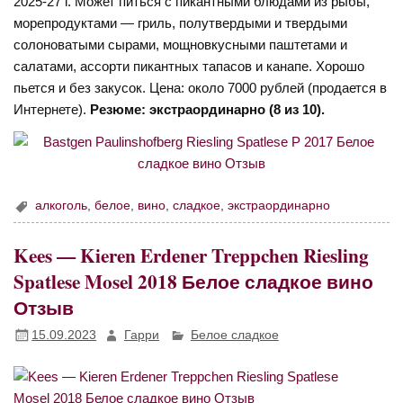
2025-27 г. Может питься с пикантными блюдами из рыбы,
морепродуктами — гриль, полутвердыми и твердыми
солоноватыми сырами, мощновкусными паштетами и
салатами, ассорти пикантных тапасов и канапе. Хорошо
пьется и без закусок. Цена: около 7000 рублей (продается в
Интернете).
Резюме: экстраординарно (8 из 10).
алкоголь
,
белое
,
вино
,
сладкое
,
экстраординарно
Kees — Kieren Erdener Treppchen Riesling
Spatlese Mosel 2018 Белое сладкое вино
Отзыв
15.09.2023
Гарри
Белое сладкое