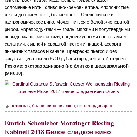
соломенные ноты, сливочно-кремовые тона, мяслянистые
и «съедобные» ноты, белые цветы. Очень питкое и
гастрономическое вино. Может питься с белой жирноватой
рыбой, морепродуктами — гриль, мягкими и полутвердыми
невыдержанными сырами, средневкусными паштетами и
салатами, сырной и овощной пастой и пиццей, ассорти
пикантных тапасов и канапе. Прекрасно пьется и без
закуски. Цена: около 6700 рублей (продается в Интернете).
Резюме: экстраординарно (но близко к шедеврально!)
(9 из 10).
алкоголь
,
белое
,
вино
,
сладкое
,
экстраординарно
Emrich-Schonleber Monzinger Riesling
Kabinett 2018 Белое сладкое вино