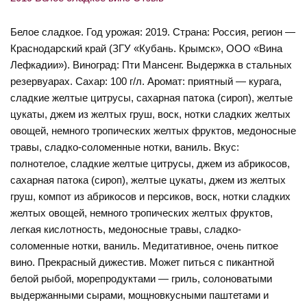
Белое сладкое. Год урожая: 2019. Страна: Россия, регион —
Краснодарский край (ЗГУ «Кубань. Крымск», ООО «Вина
Лефкадии»). Виноград: Пти Мансенг. Выдержка в стальных
резервуарах. Сахар: 100 г/л. Аромат: приятный — курага,
сладкие желтые цитрусы, сахарная патока (сироп), желтые
цукаты, джем из желтых груш, воск, нотки сладких желтых
овощей, немного тропических желтых фруктов, медоносные
травы, сладко-соломенные нотки, ваниль. Вкус:
полнотелое, сладкие желтые цитрусы, джем из абрикосов,
сахарная патока (сироп), желтые цукаты, джем из желтых
груш, компот из абрикосов и персиков, воск, нотки сладких
желтых овощей, немного тропических желтых фруктов,
легкая кислотность, медоносные травы, сладко-
соломенные нотки, ваниль. Медитативное, очень питкое
вино. Прекрасный дижестив. Может питься с пикантной
белой рыбой, морепродуктами — гриль, солоноватыми
выдержанными сырами, мощновкусными паштетами и