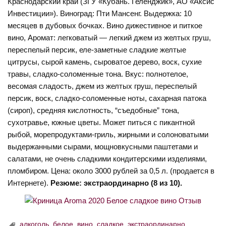
Краснодарский край (ЗГУ «Кубань. Геленджик», АО «Аксис
Инвестиции»). Виноград: Пти Мансенг. Выдержка: 10
месяцев в дубовых бочках. Вино дижестивное и питкое
вино, Аромат: легковатый — легкий джем из желтых груш,
переспелый персик, еле-заметные сладкие желтые
цитрусы, сырой камень, сыроватое дерево, воск, сухие
травы, сладко-соломенные тона. Вкус: полнотелое,
весомая сладость, джем из желтых груш, переспелый
персик, воск, сладко-соломенные ноты, сахарная патока
(сироп), средняя кислотность, “съедобные” тона,
сухотравье, южные цветы. Может питься с пикантной
рыбой, морепродуктами-гриль, жирными и солоноватыми
выдержанными сырами, мощновкусными паштетами и
салатами, не очень сладкими кондитерскими изделиями,
пломбиром. Цена: около 3000 рублей за 0,5 л. (продается в
Интернете).
Резюме: экстраординарно (8 из 10).
алкоголь
,
белое
,
вино
,
сладкое
,
экстраординарно