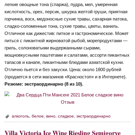
легкие овощные тона (спаржа), пудра, мел, умеренная
кислотность, орех, персик, шкурка желтой груши, приятная
горчинка, воск, медоносные сухие травы, сахарная патока,
сладко-соломенные тона, сухие травы, цветы, ваниль.
Отличное как дижестив: питкое и гастрономическое. Может
питься с пикантной жирноватой рыбой, морепродуктами —
гриль, солоноватыми выдержанными сырами,
мощновкусными паштетами и салатами, ассорти пикантных
тапасов и канапе, пикантными блюдами азиатской кухни.
Отлично пьется и без закуски. Цена: около 1800 рублей
(продается в сети магазинов «Красностоп» и в Интернете).
Резюме: экстраординарно (8 из 10).
алкоголь
,
белое
,
вино
,
сладкое
,
экстраординарно
Villa Victoria Ice Wine Riesling Semigorye