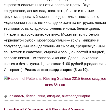
сыровато-соломенные нотки, полевые цветы. Вкус:
среднетелое, легкая сладковатость, белые и желтые
фрукты, сыроватый камень, средняя кислотность, воск,
медоносные травы, нотки сладких желтых цитрусов, легкая
терпковатость, сладко-соломенные нотки, белые цветы.
Питкое и гастрономическое вино. Может питься с белой
жирноватой рыбой, морепродуктами — гриль, мягкими и
полутвердыми невыдержанными сырами, средневкусными
паштетами и салатами, сырной и овощной пастой и пиццей,
ассорти пикантных тапасов и канапе. Довольно хорошо
пьется и без закуски. Цена: около 4100 рублей (продается в
Интернете).
Резюме: экстраординарно (8 из 10).
алкоголь
,
белое
,
вино
,
сладкое
,
экстраординарно
Cardinal Cusanus Stiftswein Cueser