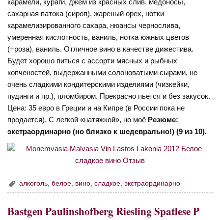
карамели, кураги, джем из красных слив, медоносы,
сахарная патока (сироп), жареный орех, нотки
карамелизированного сахара, нюансы чернослива,
умеренная кислотность, ваниль, нотка южных цветов
(+роза), ваниль. Отличное вино в качестве дижестива.
Будет хорошо питься с ассорти мясных и рыбных
копченостей, выдержанными солоноватыми сырами, не
очень сладкими кондитерскими изделиями (чизкейки,
пудинги и пр.), пломбиром. Прекрасно пьется и без закусок.
Цена: 35 евро в Греции и на Кипре (в России пока не
продается). С легкой «натяжкой», но моё
Резюме:
экстраординарно (но близко к шедеврально!) (9 из 10).
алкоголь
,
белое
,
вино
,
сладкое
,
экстраординарно
Bastgen Paulinshofberg Riesling Spatlese P