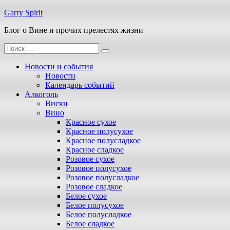
Перейти
Garry Spirit
к
Блог о Вине и прочих прелестях жизни
содержимому
Поиск
для:
Новости и события
Новости
Календарь событий
Алкоголь
Виски
Вино
Красное сухое
Красное полусухое
Красное полусладкое
Красное сладкое
Розовое сухое
Розовое полусухое
Розовое полусладкое
Розовое сладкое
Белое сухое
Белое полусухое
Белое полусладкое
Белое сладкое