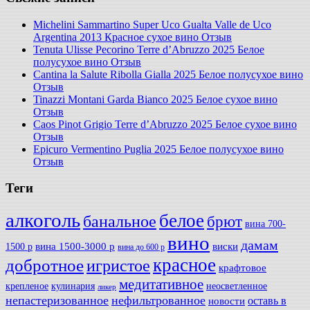
Michelini Sammartino Super Uco Gualta Valle de Uco
Argentina 2013 Красное сухое вино Отзыв
Tenuta Ulisse Pecorino Terre d’Abruzzo 2025 Белое
полусухое вино Отзыв
Cantina la Salute Ribolla Gialla 2025 Белое полусухое вино
Отзыв
Tinazzi Montani Garda Bianco 2025 Белое сухое вино
Отзыв
Caos Pinot Grigio Terre d’Abruzzo 2025 Белое сухое вино
Отзыв
Epicuro Vermentino Puglia 2025 Белое полусухое вино
Отзыв
Теги
алкоголь
белое
банальное
брют
вина 700-
вино
дамам
вина 1500-3000 р
виски
1500 р
вина до 600 р
красное
добротное
игристое
крафтовое
медитативное
крепленое
кулинария
неосветленное
ликер
непастеризованное
нефильтрованное
оставь в
новости