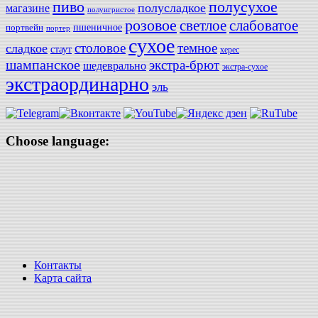
полусухое
пиво
полусладкое
магазине
полуигристое
розовое
слабоватое
светлое
пшеничное
портвейн
портер
сухое
столовое
темное
сладкое
стаут
херес
шампанское
экстра-брют
шедеврально
экстра-сухое
экстраординарно
эль
Choose language:
Контакты
Карта сайта