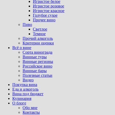
Игристое белое
Игристое розовое
Игристое красное
Голубое сухое
Прочее вино
Пиво
Светлое
Темное
Прочий алкоголь
Критерии оценки
Всё о вине
Сорта винограда
Винные туры
Винные регионы
Российское вино
Винные бары
Полезные статьи
Видео
Покупка вина
Еда и алкоголь
Вина под бюджет
Кулинария
О блоге
Обо мне
Контакты