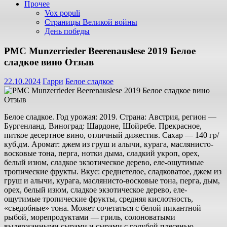
Прочее
Vox populi
Страницы Великой войны
День победы
PMC Munzerrieder Beerenauslese 2019 Белое
сладкое вино Отзыв
22.10.2024
Гарри
Белое сладкое
Белое сладкое. Год урожая: 2019. Страна: Австрия, регион —
Бургенланд. Виноград: Шардоне, Шойребе. Прекрасное,
питкое десертное вино, отличный дижестив. Сахар — 140 гр/
куб.дм. Аромат: джем из груш и алычи, курага, маслянисто-
восковые тона, перга, нотки дыма, сладкий укроп, орех,
белый изюм, сладкое экзотическое дерево, еле-ощутимые
тропические фрукты. Вкус: среднетелое, сладковатое, джем из
груш и алычи, курага, маслянисто-восковые тона, перга, дым,
орех, белый изюм, сладкое экзотическое дерево, еле-
ощутимые тропические фрукты, средняя кислотность,
«съедобные» тона. Может сочетаться с белой пикантной
рыбой, морепродуктами — гриль, солоноватыми
выдержанными сырами и сырами с голубой плесенью,