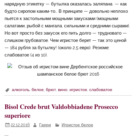
нарядную этикетку — бутылка оказалась заляпана — как
будто сиропом каким-то… В принципе — довольно неплохо
пьется к застольными мощными закусками (мощными
салатами, рыбой с мангала, сильными и средними сырами).
Но вот просто без закусок его пить долго — трудновато —
слишком грубоватое. Чем игристое берет — так это ценой
— 184 рубля за бутылку! (около 2,5 евро). Резюме:
слабоватое (4 из 10).
алкоголь
,
белое
,
брют
,
вино
,
игристое
,
слабоватое
Bisol Crede brut Valdobbiadene Prosecco
superiore
22.12.2016
Гарри
Игристое белое