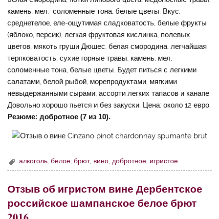
камень, мел, соломенные тона, белые цветы. Вкус:
среднетелое, еле-ощутимая сладковатость, белые фрукты
(яблоко, персик), легкая фруктовая кислинка, полевых
цветов, мякоть груши Дюшес, белая смородина, легчайшая
терпковатость, сухие горные травы, камень, мел,
соломенные тона, белые цветы. Будет питься с легкими
салатами, белой рыбой, морепродуктами, мягкими
невыдержанными сырами, ассорти легких тапасов и канапе.
Довольно хорошо пьется и без закуски. Цена: около 12 евро.
Резюме: добротное (7 из 10).
алкоголь
,
белое
,
брют
,
вино
,
добротное
,
игристое
Отзыв об игристом вине Дербентское
российское шампанское белое брют
2016