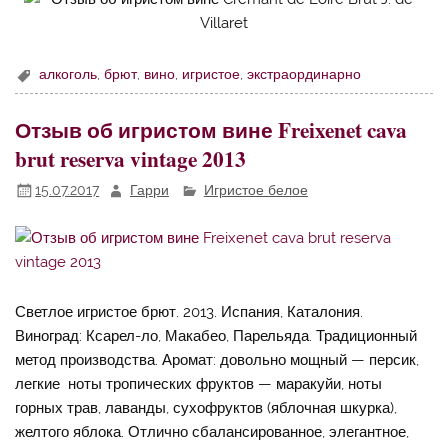
алкоголь
,
брют
,
вино
,
игристое
,
экстраординарно
Отзыв об игристом вине Freixenet cava
brut reserva vintage 2013
15.07.2017
Гарри
Игристое белое
Светлое игристое брют. 2013. Испания, Каталония.
Виноград: Ксарел-ло, Макабео, Парельяда. Традиционный
метод производства. Аромат: довольно мощный — персик,
легкие ноты тропических фруктов — маракуйи, ноты
горных трав, лаванды, сухофруктов (яблочная шкурка),
желтого яблока. Отлично сбалансированное, элегантное,