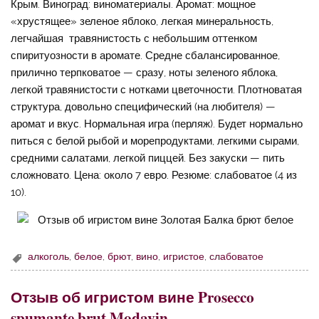
Крым. Виноград: виноматериалы. Аромат: мощное
«хрустящее» зеленое яблоко, легкая минеральность,
легчайшая травянистость с небольшим оттенком
спиритуозности в аромате. Средне сбалансированное,
прилично терпковатое — сразу, ноты зеленого яблока,
легкой травянистости с нотками цветочности. Плотноватая
структура, довольно специфический (на любителя) —
аромат и вкус. Нормальная игра (перляж). Будет нормально
питься с белой рыбой и морепродуктами, легкими сырами,
средними салатами, легкой пиццей. Без закуски — пить
сложновато. Цена: около 7 евро. Резюме: слабоватое (4 из
10).
алкоголь
,
белое
,
брют
,
вино
,
игристое
,
слабоватое
Отзыв об игристом вине Prosecco
spumante brut Modavin