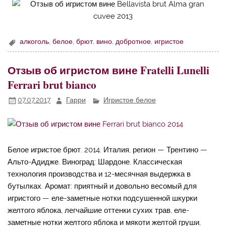
алкоголь
,
белое
,
брют
,
вино
,
добротное
,
игристое
Отзыв об игристом вине Fratelli Lunelli
Ferrari brut bianco
07.07.2017
Гарри
Игристое белое
Белое игристое брют. 2014. Италия, регион — Трентино —
Альто-Адидже. Виноград: Шардоне. Классическая
технология производства и 12-месячная выдержка в
бутылках. Аромат: приятный и довольно весомый для
игристого — еле-заметные нотки подсушенной шкурки
желтого яблока, легчайшие оттенки сухих трав, еле-
заметные нотки желтого яблока и мякоти желтой груши,