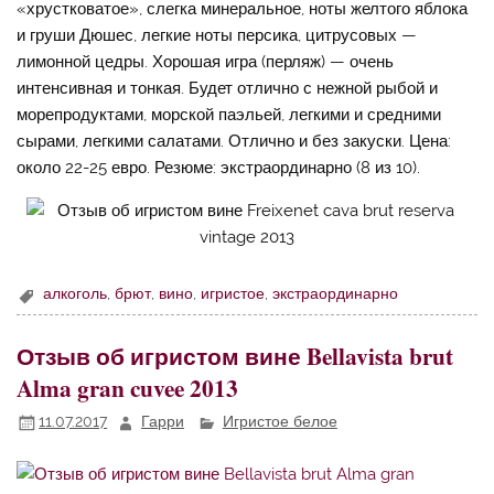
«хрустковатое», слегка минеральное, ноты желтого яблока
и груши Дюшес, легкие ноты персика, цитрусовых —
лимонной цедры. Хорошая игра (перляж) — очень
интенсивная и тонкая. Будет отлично с нежной рыбой и
морепродуктами, морской паэльей, легкими и средними
сырами, легкими салатами. Отлично и без закуски. Цена:
около 22-25 евро. Резюме: экстраординарно (8 из 10).
алкоголь
,
брют
,
вино
,
игристое
,
экстраординарно
Отзыв об игристом вине Bellavista brut
Alma gran cuvee 2013
11.07.2017
Гарри
Игристое белое