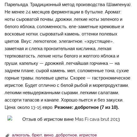
Парельяда. Традиционный метод производства (Шампенуа).
Не менее 24 месяцев ферментации в бутылке. Аромат:
ноты сыроватой почвы, дрожжи, легкие ноты зеленого и
белого яблока, соломенность, еле-заметные кремовые и
восковые нотки, сыроватый камень, оттенки полевых
цветов. Вкус: легкотелое, элегантное, «хрустящее»,
заметная и слегка пронзительная кислинка, легкая
терпковатость, легкие ноты белого и желтого яблока и
груши, капельку — дрожжей, легчайшая горчинка — на
заднем плане, сырой камень, мел, соломенные тона, сухие
горные травы, полевые цветы. Скорее — гастрономическое
игристое. Будет отлично с белой рыбой и морепродуктами,
легкими невыдержанными сырами, легкими салатами,
ассорти тапасов и канапе. Хорошо пьется и без закуски.
Цена: около 13-15 евро.
Резюме: добротное (7 из 10).
алкоголь
,
брют
,
вино
,
добротное
,
игристое