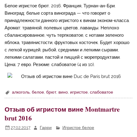
Белое игристое брют. 2016. Франция, Турнан-ан-Бри.
Виноград: белые сорта винограда — что говорит о
принадлежности данного игристого к винам эконом-класса.
Аромат: травяной, полевых цветов, лаванды. Неплохо
сбалансированное, чуть терпковатое, с нотами зеленого
яблока, травянистости, фруктовых косточек. Будет хорошо
с легкой курицей, рыбой, средними и легкими сырами,
легкими салатами, пастой и пиццей с морепродуктами.
Цена: 7 евро. Резюме: слабоватое (4 из 10).
алкоголь
,
белое
,
брют
,
вино
,
игристое
,
слабоватое
Отзыв об игристом вине Montmartre
brut 2016
27.02.2017
Гарри
Игристое белое