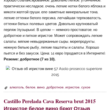
хорошо сбалансированное, довольно легкое, утонченное,
практически несладкое, очень легкие нотки белого яблока и
мякоти желтой груши, еле-заметные минеральные тона,
легкие оттенки белого персика, легчайшая терпковатость,
оттенки белых полевых цветов. Довольно крупноватый
перляж (пузырьки). В целом — немного простоватое, но
добротное и питкое игристое. Может сопровождать легкие
салаты, мягкие невыдержанные сыры, морепродукты,
нежную белыю рыбу, легкие паштеты и салаты. Хорошо
пьется и без закусок. Цена: 14 евро (продается в Интернете).
Резюме: добротное (7 из 10).
алкоголь
,
белое
,
вино
,
добротное
,
игристое
,
сухое
Castillo Perelada Cava Reserva brut 2015
Игристое белое вино брют Отзыв