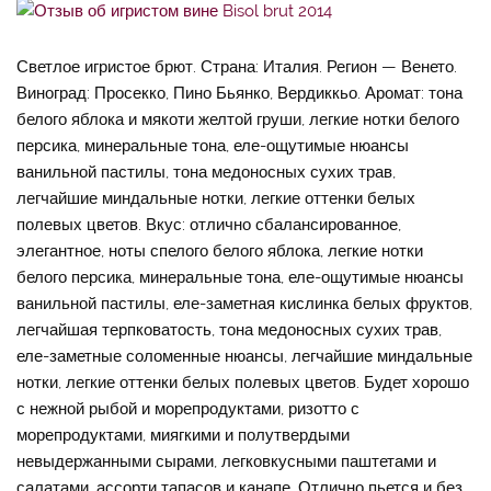
Светлое игристое брют. Страна: Италия. Регион — Венето.
Виноград: Просекко, Пино Бьянко, Вердиккьо. Аромат: тона
белого яблока и мякоти желтой груши, легкие нотки белого
персика, минеральные тона, еле-ощутимые нюансы
ванильной пастилы, тона медоносных сухих трав,
легчайшие миндальные нотки, легкие оттенки белых
полевых цветов. Вкус: отлично сбалансированное,
элегантное, ноты спелого белого яблока, легкие нотки
белого персика, минеральные тона, еле-ощутимые нюансы
ванильной пастилы, еле-заметная кислинка белых фруктов,
легчайшая терпковатость, тона медоносных сухих трав,
еле-заметные соломенные нюансы, легчайшие миндальные
нотки, легкие оттенки белых полевых цветов. Будет хорошо
с нежной рыбой и морепродуктами, ризотто с
морепродуктами, миягкими и полутвердыми
невыдержанными сырами, легковкусными паштетами и
салатами, ассорти тапасов и канапе. Отлично пьется и без