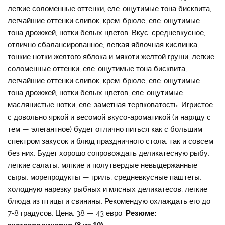
легкие соломенные оттенки, еле-ощутимые тона бисквита,
легчайшие оттенки сливок, крем-брюле, еле-ощутимые
тона дрожжей, нотки белых цветов. Вкус: средневкусное,
отлично сбалансированное, легкая яблочная кислинка,
тонкие нотки желтого яблока и мякоти желтой груши, легкие
соломенные оттенки, еле-ощутимые тона бисквита,
легчайшие оттенки сливок, крем-брюле, еле-ощутимые
тона дрожжей, нотки белых цветов, еле-ощутимые
маслянистые нотки, еле-заметная терпковатость. Игристое
с довольно яркой и весомой вкусо-ароматикой (и наряду с
тем — элегантное) будет отлично питься как с большим
спектром закусок и блюд праздничного стола, так и совсем
без них. Будет хорошо сопровождать деликатесную рыбу,
легкие салаты, мягкие и полутвердые невыдержанные
сыры, морепродукты — гриль, средневкусные паштеты,
холодную нарезку рыбных и мясных деликатесов, легкие
блюда из птицы и свинины. Рекомендую охлаждать его до
7-8 градусов. Цена: 38 — 43 евро.
Резюме: