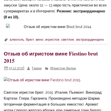
закуски. Цена: около 12 — 13 евро (есть практически во всех
супермаркетах и в Интернете).
Резюме: экстраординарно
(8 из 10).
алкоголь
,
брют
,
вино
,
игристое
,
светлое
,
экстраординарно
Отзыв об игристом вине Fiestino brut
2015
19.12.2016
Гарри
Игристое белое
Светлое игристое брют. 2015. Италия, Пьемонт. Виноград:
Кортезе, Глера, Гарганега. Произведено методом Шарма
(вторичная ферментация в больших емкостях). Аромат:
нотки спелого желтого яблока, еле-заметные тона белого