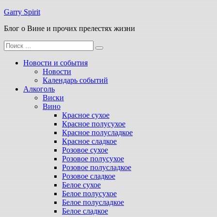
Перейти
Garry Spirit
к
Блог о Вине и прочих прелестях жизни
содержимому
Поиск
для:
Новости и события
Новости
Календарь событий
Алкоголь
Виски
Вино
Красное сухое
Красное полусухое
Красное полусладкое
Красное сладкое
Розовое сухое
Розовое полусухое
Розовое полусладкое
Розовое сладкое
Белое сухое
Белое полусухое
Белое полусладкое
Белое сладкое