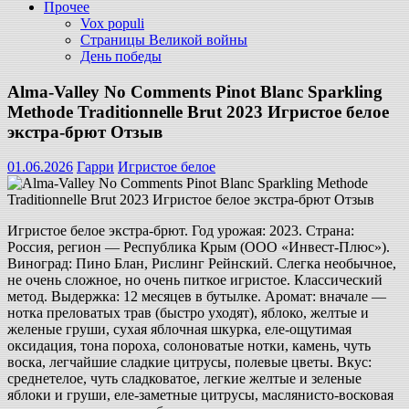
Прочее
Vox populi
Страницы Великой войны
День победы
Alma-Valley No Comments Pinot Blanc Sparkling
Methode Traditionnelle Brut 2023 Игристое белое
экстра-брют Отзыв
01.06.2026
Гарри
Игристое белое
Игристое белое экстра-брют. Год урожая: 2023. Страна:
Россия, регион — Республика Крым (ООО «Инвест-Плюс»).
Виноград: Пино Блан, Рислинг Рейнский. Слегка необычное,
не очень сложное, но очень питкое игристое. Классический
метод. Выдержка: 12 месяцев в бутылке. Аромат: вначале —
нотка преловатых трав (быстро уходят), яблоко, желтые и
желеные груши, сухая яблочная шкурка, еле-ощутимая
оксидация, тона пороха, солоноватые нотки, камень, чуть
воска, легчайшие сладкие цитрусы, полевые цветы. Вкус:
среднетелое, чуть сладковатое, легкие желтые и зеленые
яблоки и груши, еле-заметные цитрусы, маслянисто-восковая