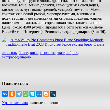
нотка, шкурки груш и яблок, древесная нотки, маслянисто-
восковые тона, легкие дрожжи, еле-ощутимая оксидация,
кислотность чуть выше средней, «съедобные» тона. Может
сочетаться с белой рыбой, морепродуктами, мягкими и
полутвердыми невыдержанными сырами, средневкусными
паштетами и салатами, ассорти пикантных тапасов и канапе.
Цена: около 4500 рублей (продается в сети бутиков «Альма-
Веллей» и в Интернете).
Резюме: экстраординарно (8 из 10).
алкоголь
,
белое
,
вино
,
игристое
,
экстра-брют
,
экстраординарно
Поделиться:
Хранение вина
, винные коллекции.