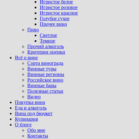
Игристое белое
Игристое розовое
Игристое красное
Голубое сухое
Прочее вино
Пиво
Светлое
Темное
Прочий алкоголь
Критерии оценки
Всё о вине
Сорта винограда
Винные туры
Винные регионы
Российское вино
Винные бары
Полезные статьи
Видео
Покупка вина
Еда и алкоголь
Вина под бюджет
Кулинария
О блоге
Обо мне
Контакты