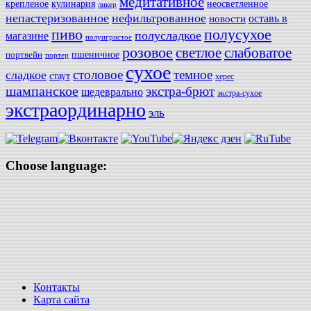
медитативное
крепленое
кулинария
неосветленное
ликер
непастеризованное
нефильтрованное
оставь в
новости
полусухое
пиво
полусладкое
магазине
полуигристое
розовое
слабоватое
светлое
пшеничное
портвейн
портер
сухое
столовое
темное
сладкое
стаут
херес
шампанское
экстра-брют
шедеврально
экстра-сухое
экстраординарно
эль
Choose language:
Контакты
Карта сайта