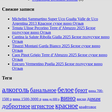
Свежие записи
Michelini Sammartino Super Uco Gualta Valle de Uco
Argentina 2013 Красное сухое вино Отзыв
Tenuta Ulisse Pecorino Terre d’Abruzzo 2025 Белое
полусухое вино Отзыв
Cantina la Salute Ribolla Gialla 2025 Белое полусухое вино
Отзыв
Tinazzi Montani Garda Bianco 2025 Белое сухое вино
Отзыв
Caos Pinot Grigio Terre d’Abruzzo 2025 Белое сухое вино
Отзыв
Epicuro Vermentino Puglia 2025 Белое полусухое вино
Отзыв
Теги
алкоголь
белое
банальное
брют
вина 700-
вино
дамам
вина 1500-3000 р
виски
1500 р
вина до 600 р
красное
добротное
игристое
крафтовое