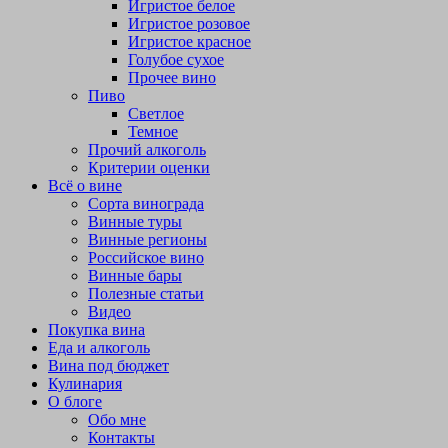
Игристое белое
Игристое розовое
Игристое красное
Голубое сухое
Прочее вино
Пиво
Светлое
Темное
Прочий алкоголь
Критерии оценки
Всё о вине
Сорта винограда
Винные туры
Винные регионы
Российское вино
Винные бары
Полезные статьи
Видео
Покупка вина
Еда и алкоголь
Вина под бюджет
Кулинария
О блоге
Обо мне
Контакты