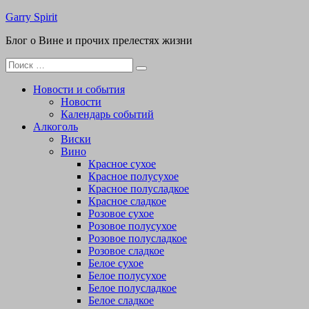
Перейти
Garry Spirit
к
Блог о Вине и прочих прелестях жизни
содержимому
Поиск
для:
Новости и события
Новости
Календарь событий
Алкоголь
Виски
Вино
Красное сухое
Красное полусухое
Красное полусладкое
Красное сладкое
Розовое сухое
Розовое полусухое
Розовое полусладкое
Розовое сладкое
Белое сухое
Белое полусухое
Белое полусладкое
Белое сладкое