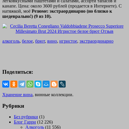
легковкусными паштетами и салатами, ассорти тапасов и
канапе. Цена: около 3600 рублей (продается в Интернете). С
натяжкой, моё
Резюме: экстраординарно (но близко к
шедеврально!) (9 из 10).
алкоголь
,
белое
,
брют
,
вино
,
игристое
,
экстраординарно
Поделиться:
Хранение вина
, винные коллекции.
Рубрики
Без рубрики
(1)
Блог Гарри
(12 226)
Алкоголь
(11 556)