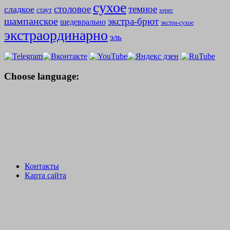
сухое
столовое
темное
сладкое
стаут
херес
шампанское
экстра-брют
шедеврально
экстра-сухое
экстраординарно
эль
Choose language:
Контакты
Карта сайта