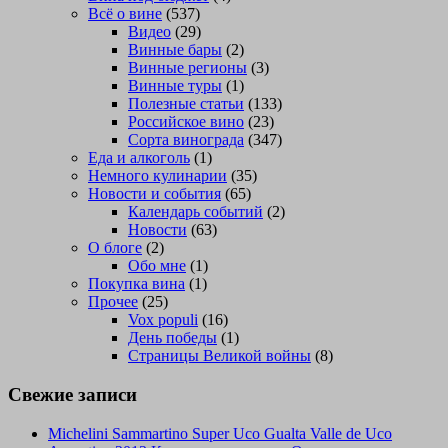
Всё о вине
(537)
Видео
(29)
Винные бары
(2)
Винные регионы
(3)
Винные туры
(1)
Полезные статьи
(133)
Российское вино
(23)
Сорта винограда
(347)
Еда и алкоголь
(1)
Немного кулинарии
(35)
Новости и события
(65)
Календарь событий
(2)
Новости
(63)
О блоге
(2)
Обо мне
(1)
Покупка вина
(1)
Прочее
(25)
Vox populi
(16)
День победы
(1)
Страницы Великой войны
(8)
Свежие записи
Michelini Sammartino Super Uco Gualta Valle de Uco