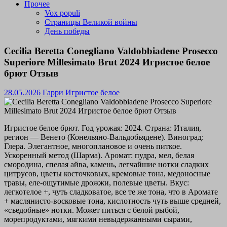
Прочее
Vox populi
Страницы Великой войны
День победы
Cecilia Beretta Conegliano Valdobbiadene Prosecco
Superiore Millesimato Brut 2024 Игристое белое
брют Отзыв
28.05.2026
Гарри
Игристое белое
Игристое белое брют. Год урожая: 2024. Страна: Италия,
регион — Венето (Конельяно-Вальдобьядене). Виноград:
Глера. Элегантное, многоплановое и очень питкое.
Ускоренный метод (Шарма). Аромат: пудра, мел, белая
смородина, спелая айва, камень, легчайшие нотки сладких
цитрусов, цветы косточковых, кремовые тона, медоносные
травы, еле-ощутимые дрожжи, полевые цветы. Вкус:
легкотелое +, чуть сладковатое, все те же тона, что в Аромате
+ маслянисто-восковые тона, кислотность чуть выше средней,
«съедобные» нотки. Может питься с белой рыбой,
морепродуктами, мягкими невыдержанными сырами,