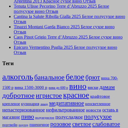
Argentina 2013 Красное сухое вино Отзыв
Tenuta Ulisse Pecorino Terre d’Abruzzo 2025 Белое
полусухое вино Отзыв
Cantina la Salute Ribolla Gialla 2025 Белое полусухое вино
Отзыв
Tinazzi Montani Garda Bianco 2025 Белое сухое вино
Отзыв
Caos Pinot Grigio Terre d’Abruzzo 2025 Белое сухое вино
Отзыв
Epicuro Vermentino Puglia 2025 Белое полусухое вино
Отзыв
Теги
алкоголь
белое
банальное
брют
вина 700-
вино
дамам
вина 1500-3000 р
виски
1500 р
вина до 600 р
красное
добротное
игристое
крафтовое
медитативное
крепленое
кулинария
неосветленное
ликер
непастеризованное
нефильтрованное
оставь в
новости
полусухое
пиво
полусладкое
магазине
полуигристое
розовое
слабоватое
светлое
пшеничное
портвейн
портер