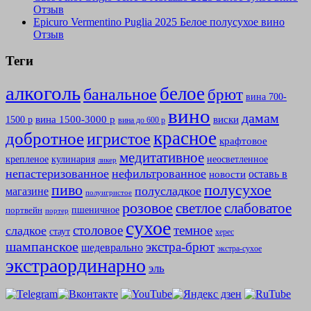
Отзыв
Epicuro Vermentino Puglia 2025 Белое полусухое вино
Отзыв
Теги
алкоголь
белое
банальное
брют
вина 700-
вино
дамам
вина 1500-3000 р
виски
1500 р
вина до 600 р
красное
добротное
игристое
крафтовое
медитативное
крепленое
кулинария
неосветленное
ликер
непастеризованное
нефильтрованное
оставь в
новости
полусухое
пиво
полусладкое
магазине
полуигристое
розовое
слабоватое
светлое
пшеничное
портвейн
портер
сухое
столовое
темное
сладкое
стаут
херес
шампанское
экстра-брют
шедеврально
экстра-сухое
экстраординарно
эль