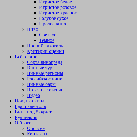
Игристое белое
Игристое розовое
Игристое красное
Голубое сухое
Прочее вино
Пиво
Светлое
Темное
Прочий алкоголь
Критерии оценки
Всё о вине
Сорта винограда
Винные туры
Винные регионы
Российское вино
Винные бары
Полезные статьи
Видео
Покупка вина
Еда и алкоголь
Вина под бюджет
Кулинария
О блоге
Обо мне
Контакты