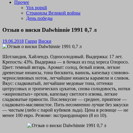
Прочее
Vox populi
Страницы Великой войны
День победы
Отзыв о виски Dalwhinnie 1991 0,7 л
19.06.2018
Гарри
Виски
Шотландия, Хайлендз. Односолодовый. Выдержка: 17 лет.
Крепость: 43%. Выдержка — в бочках из под хереса Олоросо.
Цвет: темный янтарь. Аромат: солод, белый изюм, легкие
древесные нюансы, тона бисквита, ваниль, капельку сливово-
черносливовых ноток, легчайшие нюансы карамели и сливок.
Вкус: сладковатый, легчайшие медовые тона, оттенки
цитрусовых и тропических цукатов, снова солодовость, нотки
«жирноватых» орехов, капельку светлого изюма, легкие
сладковатые пряности. Послевкусие — среднее, приятное —
сладковато-маслянистое. Пить несомненно лучше без закуски
— чистым (либо с парой кубиков льда). Цена в рознице — не
менее 100 евро. Резюме: экстраординарно (8 из 10).