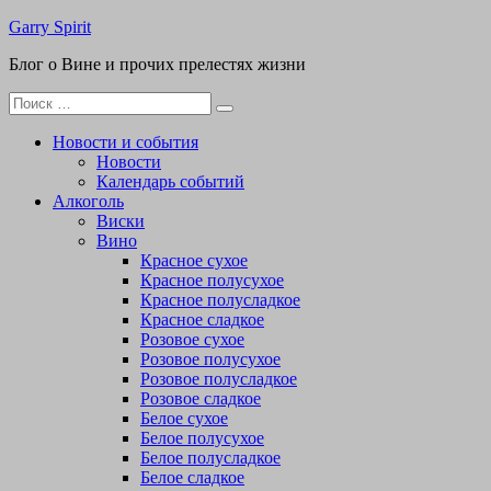
Перейти
Garry Spirit
к
Блог о Вине и прочих прелестях жизни
содержимому
Поиск
для:
Новости и события
Новости
Календарь событий
Алкоголь
Виски
Вино
Красное сухое
Красное полусухое
Красное полусладкое
Красное сладкое
Розовое сухое
Розовое полусухое
Розовое полусладкое
Розовое сладкое
Белое сухое
Белое полусухое
Белое полусладкое
Белое сладкое