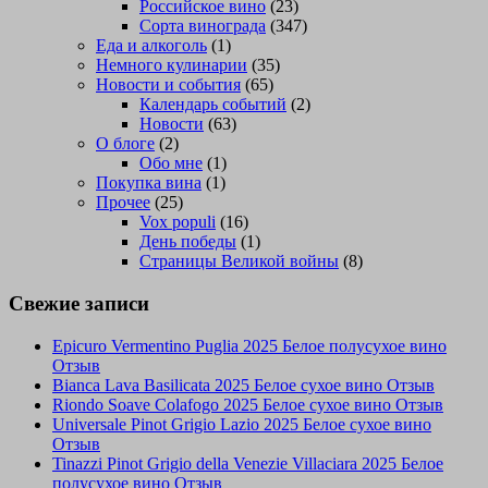
Российское вино
(23)
Сорта винограда
(347)
Еда и алкоголь
(1)
Немного кулинарии
(35)
Новости и события
(65)
Календарь событий
(2)
Новости
(63)
О блоге
(2)
Обо мне
(1)
Покупка вина
(1)
Прочее
(25)
Vox populi
(16)
День победы
(1)
Страницы Великой войны
(8)
Свежие записи
Epicuro Vermentino Puglia 2025 Белое полусухое вино
Отзыв
Bianca Lava Basilicata 2025 Белое сухое вино Отзыв
Riondo Soave Colafogo 2025 Белое сухое вино Отзыв
Universale Pinot Grigio Lazio 2025 Белое сухое вино
Отзыв
Tinazzi Pinot Grigio della Venezie Villaciara 2025 Белое
полусухое вино Отзыв