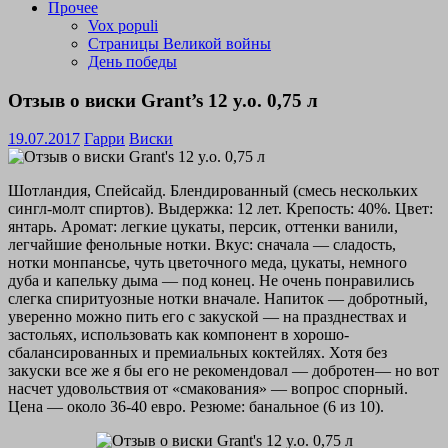
Прочее
Vox populi
Страницы Великой войны
День победы
Отзыв о виски Grant’s 12 y.o. 0,75 л
19.07.2017
Гарри
Виски
Шотландия, Спейсайд. Блендированный (смесь нескольких
сингл-молт спиртов). Выдержка: 12 лет. Крепость: 40%. Цвет:
янтарь. Аромат: легкие цукаты, персик, оттенки ванили,
легчайшие фенольные нотки. Вкус: сначала — сладость,
нотки монпансье, чуть цветочного меда, цукаты, немного
дуба и капельку дыма — под конец. Не очень понравились
слегка спиритуозные нотки вначале. Напиток — добротный,
уверенно можно пить его с закуской — на празднествах и
застольях, использовать как компонент в хорошо-
сбалансированных и премиальных коктейлях. Хотя без
закуски все же я бы его не рекомендовал — добротен— но вот
насчет удовольствия от «смакования» — вопрос спорный.
Цена — около 36-40 евро. Резюме: банальное (6 из 10).