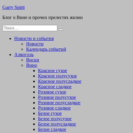
Перейти
Garry Spirit
к
Блог о Вине и прочих прелестях жизни
содержимому
Поиск
для:
Новости и события
Новости
Календарь событий
Алкоголь
Виски
Вино
Красное сухое
Красное полусухое
Красное полусладкое
Красное сладкое
Розовое сухое
Розовое полусухое
Розовое полусладкое
Розовое сладкое
Белое сухое
Белое полусухое
Белое полусладкое
Белое сладкое