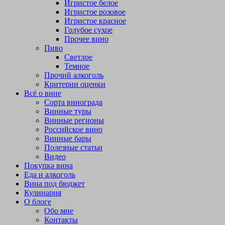
Игристое белое
Игристое розовое
Игристое красное
Голубое сухое
Прочее вино
Пиво
Светлое
Темное
Прочий алкоголь
Критерии оценки
Всё о вине
Сорта винограда
Винные туры
Винные регионы
Российское вино
Винные бары
Полезные статьи
Видео
Покупка вина
Еда и алкоголь
Вина под бюджет
Кулинария
О блоге
Обо мне
Контакты