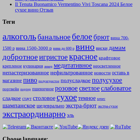
Il Tenuta Buonamico Vermentino Vivi Toscana 2024 Белое
сухое вино Отзыв
Теги
алкоголь
белое
банальное
брют
вина 700-
вино
дамам
вина 1500-3000 р
виски
1500 р
вина до 600 р
красное
добротное
игристое
крафтовое
медитативное
крепленое
кулинария
неосветленное
ликер
непастеризованное
нефильтрованное
оставь в
новости
полусухое
пиво
полусладкое
магазине
полуигристое
розовое
слабоватое
светлое
пшеничное
портвейн
портер
сухое
столовое
темное
сладкое
стаут
херес
шампанское
экстра-брют
шедеврально
экстра-сухое
экстраординарно
эль
Choose language: