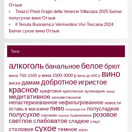
Отзыв
Tinazzi Pinot Grigio della Venezie Villaciara 2025 Белое
полусухое вино Отзыв
Il Tenuta Buonamico Vermentino Vivi Toscana 2024
Белое сухое вино Отзыв
Теги
алкоголь
белое
банальное
брют
вино
вина 1500-3000 р
вина 700-1500 р
вина до 600 р
добротное
игристое
дамам
виски
красное
крафтовое
крепленое
кулинария
ликер
медитативное
неосветленное
непастеризованное
нефильтрованное
новости
пиво
полусладкое
оставь в магазине
полуигристое
полусухое
розовое
пшеничное
портвейн
портер
светлое
слабоватое
сладкое
стаут
сухое
столовое
темное
херес