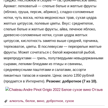
Гриджо. Несложное и скорее — гастрономическое вино.
Аромат: легковатый — спелые белые и желтые фрукты
(яблоко, груша, персик, абрикос), сладко-соломенные
нотки, чуть воска, нотка медоносных трав, сухая цедра
желтых цитрусов, полевые цветы. Вкус: среднетелое,
спелые белые и желтые фрукты, айва, печеное яблоко,
древесно-соломенные нотки, сухая цедра желтых
цитрусов, кислотность заметно выше средней, горчинка,
терпковатое, цветы. В послевкусии — перезрелые желтые
фрукты. Может сочетаться с белой жирноватой рыбой,
морепродуктами — гриль, полутвердыми невыдержанными
сырами, легкими блюдами из птицы и свинины,
средневкусными паштетами и салатами, ассорти
пикантных тапасов и канапе. Цена: около 1350 рублей
(продается в Интернете).
Резюме: добротное (7 из 10).
алкоголь
,
белое
,
вино
,
добротное
,
сухое