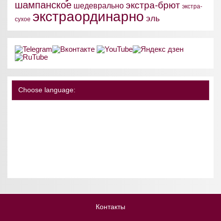
шампанское
экстра-брют
шедеврально
экстра-
экстраординарно
эль
сухое
Choose language:
Контакты