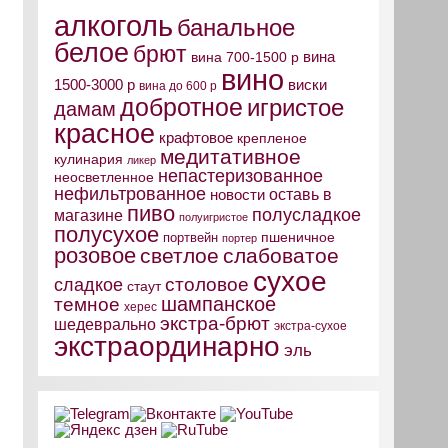
алкоголь
банальное
белое
брют
вина
вина 700-1500 р
вино
виски
1500-3000 р
вина до 600 р
добротное
игристое
дамам
красное
крафтовое
крепленое
медитативное
кулинария
ликер
непастеризованное
неосветленное
нефильтрованное
оставь в
новости
пиво
полусладкое
магазине
полуигристое
полусухое
пшеничное
портвейн
портер
розовое
светлое
слабоватое
сухое
столовое
сладкое
стаут
шампанское
темное
херес
экстра-брют
шедеврально
экстра-сухое
экстраординарно
эль