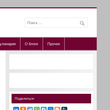
улинария
О блоге
Прочее
Поделиться: