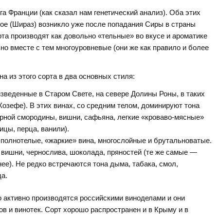
га Франции (как сказал нам генетический анализ). Оба этих
рое (Шираз) возникло уже после попадания Сиры в страны
орта производят как довольно «тельные» во вкусе и ароматике
 но вместе с тем многоуровневые (они же как правило и более
на из этого сорта в два основных стиля:
изведенные в Старом Свете, на севере Долины Роны, в таких
Жозефе). В этих винах, со средним телом, доминируют тона
ерной смородины, вишни, сафьяна, легкие «кроваво-мясные»
ицы, перца, ванили).
 полнотелые, «жаркие» вина, многослойные и брутальноватые.
 вишни, чернослива, шоколада, пряностей (те же самые —
нее). Не редко встречаются тона дыма, табака, смол,
а.
о активно производятся российскими виноделами и они
ов и винотек. Сорт хорошо распространен и в Крыму и в