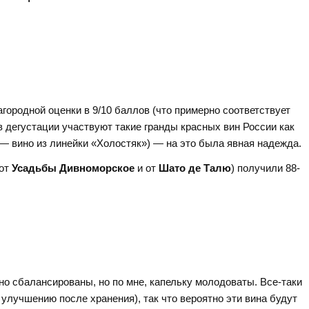
агородной оценки в 9/10 баллов (что примерно соответствует
 в дегустации участвуют такие гранды красных вин России как
— вино из линейки «Холостяк») — на это была явная надежда.
 от
Усадьбы Дивноморское
и от
Шато де Талю
) получили 88-
но сбалансированы, но по мне, капельку молодоваты. Все-таки
 улучшению после хранения), так что вероятно эти вина будут