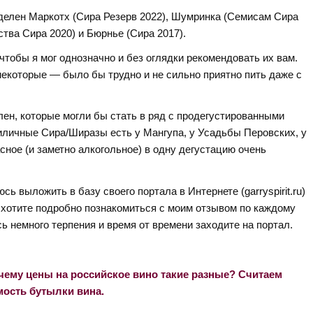
оделен Маркотх (Сира Резерв 2022), Шумринка (Семисам Сира
ства Сира 2020) и Бюрнье (Сира 2017).
чтобы я мог однозначно и без оглядки рекомендовать их вам.
 некоторые — было бы трудно и не сильно приятно пить даже с
лен, которые могли бы стать в ряд с продегустированными
иличные Сира/Ширазы есть у Мангупа, у Усадьбы Перовских, у
асное (и заметно алкогольное) в одну дегустацию очень
ь выложить в базу своего портала в Интернете (garryspirit.ru)
 хотите подробно познакомиться с моим отзывом по каждому
сь немного терпения и время от времени заходите на портал.
чему цены на российское вино такие разные? Считаем
мость бутылки вина.