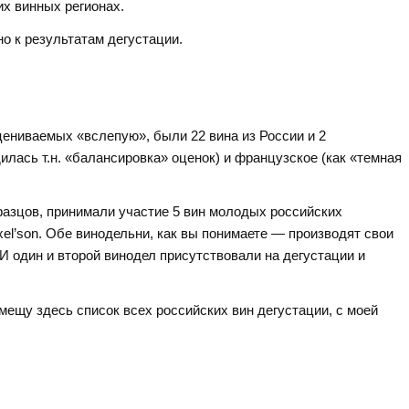
их винных регионах.
о к результатам дегустации.
цениваемых «вслепую», были 22 вина из России и 2
илась т.н. «балансировка» оценок) и французское (как «темная
разцов, принимали участие 5 вин молодых российских
xel’son. Обе винодельни, как вы понимаете — производят свои
 И один и второй винодел присутствовали на дегустации и
змещу здесь список всех российских вин дегустации, с моей