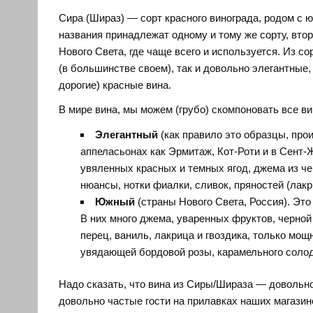
Сира (Шираз) — сорт красного винограда, родом с ю
названия принадлежат одному и тому же сорту, вто
Нового Света, где чаще всего и используется. Из с
(в большинстве своем), так и довольно элегантные,
дорогие) красные вина.
В мире вина, мы можем (грубо) скомпоновать все ви
Элегантный
(как правило это образцы, про
аппеласьонах как Эрмитаж, Кот-Роти и в Сент-
увяленных красных и темных ягод, джема из ч
нюансы, нотки фиалки, сливок, пряностей (лакр
Южный
(страны Нового Света, Россия). Это
В них много джема, уваренных фруктов, черной
перец, ваниль, лакрица и гвоздика, только мощ
увядающей бордовой розы, карамельного солод
Надо сказать, что вина из Сиры/Шираза — довольн
довольно частые гости на прилавках наших магазин