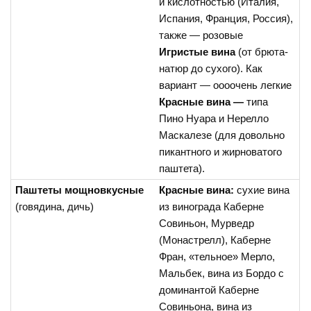
и кислотностью (Италия,
Испания, Франция, Россия),
также — розовые
Игристые вина
(от брюта-
натюр до сухого). Как
вариант — оооочень легкие
Красные вина —
типа
Пино Нуара и Нерелло
Маскалезе (для довольно
пикантного и жирноватого
паштета).
Паштеты мощновкусные
Красные вина:
сухие вина
(говядина, дичь)
из винограда Каберне
Совиньон, Мурведр
(Монастрелл), Каберне
Фран, «тельное» Мерло,
Мальбек, вина из Бордо с
доминантой Каберне
Совиньона, вина из