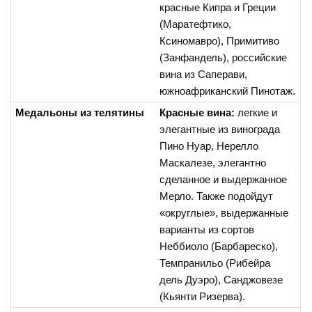
красные Кипра и Греции
(Маратефтико,
Ксиномавро), Примитиво
(Занфандель), российские
вина из Саперави,
южноафриканский Пинотаж.
Медальоны из телятины
Красные вина:
легкие и
элегантные из винограда
Пино Нуар, Нерелло
Маскалезе, элегантно
сделанное и выдержанное
Мерло. Также подойдут
«округлые», выдержанные
варианты из сортов
Неббиоло (Барбареско),
Темпранильо (Рибейра
дель Дуэро), Санджовезе
(Кьянти Ризерва).