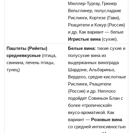
Мюллер-Тургау, Грюнер
Вельтлинер, полусладкие
Рислинги, Кортезе (Гави),
Ркацители и Кокур (Россия)
и др. Как вариант — белые
Игристые вина
(сухие).
Паштеты (Рийеты)
Белые вина:
тихие сухие и
средневкусные
(птица,
полусухие вина из
свинина, печень птицы,
выдержанных винограда
тунец)
Шардоне, Альбариньо,
Вердехо, средне-кислотные
Рислинги, Ркацители
(Россия) и др. Неплохо
подойдет Совиньон Блан с
более «тропической»
вкусо-ароматикой. Как
вариант —
Розовые вина
со средней интенсивностью