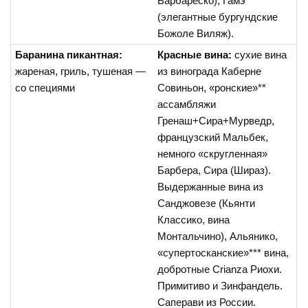
Барбареско), Гамэ
(элегантные бургундские
Божоле Виляж).
Баранина пикантная:
Красные вина:
сухие вина
жареная, гриль, тушеная —
из винограда Каберне
со специями
Совиньон, «ронские»**
ассамбляжи
Гренаш+Сира+Мурведр,
французский Мальбек,
немного «скругленная»
Барбера, Сира (Шираз).
Выдержанные вина из
Санджовезе (Кьянти
Классико, вина
Монтальчино), Альянико,
«супертосканские»*** вина,
добротные Crianza Риохи.
Примитиво и Зинфандель.
Саперави из России.