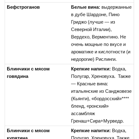
Бефстроганов
Белые вина:
выдержанные
в дубе Шардоне, Пино
Гриджо (лучше — из
Северной Италии),
Вердехо, Верментино. Не
очень мощные по вкусе и
ароматике и кислотности (и
недорогие) Рислинги.
Блинчики с мясом
Крепкие напитки:
Водка,
говядина
Полугар, Хреновуха. Также
— Красные вина:
итальянские из Санджовезе
(Кьянти), «бордосский»****
бленд, «ронский»
ассамбляж
Гренаш+Сира+Мурведр.
Блинчики с мясом
Крепкие напитки:
Водка,
курятина
Полугар, Хреновуха. Также