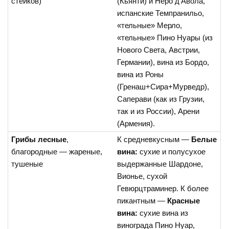
стейков)
(Кьянти) и Неро д’Авола,
испанские Темпранильо,
«тельные» Мерло,
«тельные» Пино Нуары (из
Нового Света, Австрии,
Германии), вина из Бордо,
вина из Роны
(Гренаш+Сира+Мурведр),
Саперави (как из Грузии,
так и из России), Арени
(Армения).
Грибы лесные
,
К средневкусным —
Белые
благородные — жареные,
вина:
сухие и полусухое
тушеные
выдержанные Шардоне,
Вионье, сухой
Гевюрцтраминер. К более
пикантным —
Красные
вина:
сухие вина из
винограда Пино Нуар,