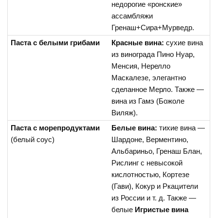
недорогие «ронские»
ассамбляжи
Гренаш+Сира+Мурведр.
Паста с белыми грибами
Красные вина:
сухие вина
из винограда Пино Нуар,
Менсия, Нерелло
Маскалезе, элегантно
сделанное Мерло. Также —
вина из Гамэ (Божоле
Виляж).
Паста с морепродуктами
Белые вина:
тихие вина —
(белый соус)
Шардоне, Верментино,
Альбариньо, Гренаш Блан,
Рислинг с невысокой
кислотностью, Кортезе
(Гави), Кокур и Ркацители
из России и т. д. Также —
белые
Игристые вина