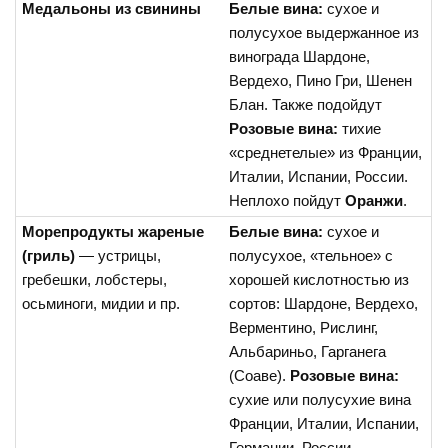
Медальоны из свинины
Белые вина:
сухое и
полусухое выдержанное из
винограда Шардоне,
Вердехо, Пино Гри, Шенен
Блан. Также подойдут
Розовые вина:
тихие
«среднетелые» из Франции,
Италии, Испании, России.
Неплохо пойдут
Оранжи
.
Морепродукты жареные
Белые вина:
сухое и
(гриль)
— устрицы,
полусухое, «тельное» с
гребешки, лобстеры,
хорошей кислотностью из
осьминоги, мидии и пр.
сортов: Шардоне, Вердехо,
Верментино, Рислинг,
Альбариньо, Гарганега
(Соаве).
Розовые вина:
сухие или полусухие вина
Франции, Италии, Испании,
Германии, России.