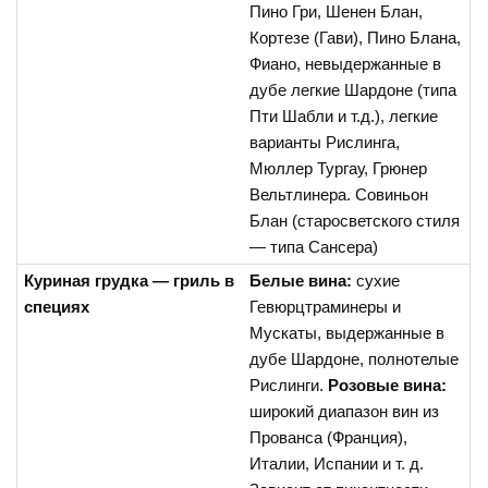
Пино Гри, Шенен Блан,
Кортезе (Гави), Пино Блана,
Фиано, невыдержанные в
дубе легкие Шардоне (типа
Пти Шабли и т.д.), легкие
варианты Рислинга,
Мюллер Тургау, Грюнер
Вельтлинера. Совиньон
Блан (старосветского стиля
— типа Сансера)
Куриная грудка — гриль в
Белые вина:
сухие
специях
Гевюрцтраминеры и
Мускаты, выдержанные в
дубе Шардоне, полнотелые
Рислинги.
Розовые вина:
широкий диапазон вин из
Прованса (Франция),
Италии, Испании и т. д.