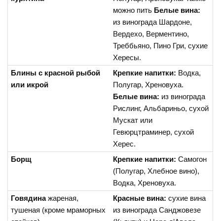
можно пить
Белые вина:
из винограда Шардоне,
Вердехо, Верментино,
Треббьяно, Пино Гри, сухие
Хересы.
Блины с красной рыбой
Крепкие напитки:
Водка,
или икрой
Полугар, Хреновуха.
Белые вина:
из винограда
Рислинг, Альбариньо, сухой
Мускат или
Гевюрцтраминер, сухой
Херес.
Борщ
Крепкие напитки:
Самогон
(Полугар, Хлебное вино),
Водка, Хреновуха.
Говядина
жареная,
Красные вина:
сухие вина
тушеная (кроме мраморных
из винограда Санджовезе