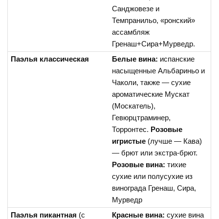
Санджовезе и
Темпранильо, «ронский»
ассамбляж
Гренаш+Сира+Мурведр.
Паэлья классическая
Белые вина:
испанские
насыщенные Альбариньо и
Чаколи, также — сухие
ароматические Мускат
(Москатель),
Гевюрцтраминер,
Торронтес.
Розовые
игристые
(лучше — Кава)
— брют или экстра-брют.
Розовые вина:
тихие
сухие или полусухие из
винограда Гренаш, Сира,
Мурведр
Паэлья пикантная
(с
Красные вина:
сухие вина