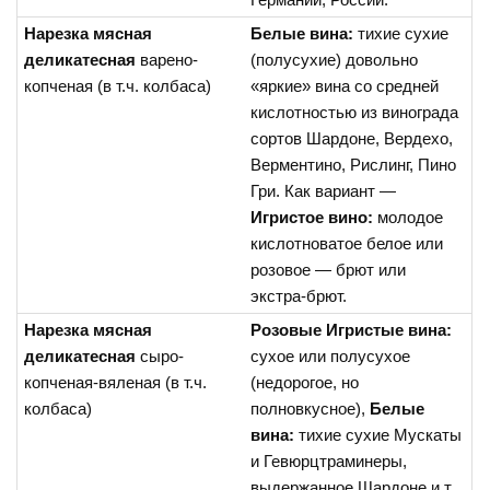
Нарезка мясная
Белые вина:
тихие сухие
деликатесная
варено-
(полусухие) довольно
копченая (в т.ч. колбаса)
«яркие» вина со средней
кислотностью из винограда
сортов Шардоне, Вердехо,
Верментино, Рислинг, Пино
Гри. Как вариант —
Игристое вино:
молодое
кислотноватое белое или
розовое — брют или
экстра-брют.
Нарезка мясная
Розовые Игристые вина:
деликатесная
сыро-
сухое или полусухое
копченая-вяленая (в т.ч.
(недорогое, но
колбаса)
полновкусное),
Белые
вина:
тихие сухие Мускаты
и Гевюрцтраминеры,
выдержанное Шардоне и т.