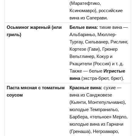
(Маратефтико,
Ксиномавро), российские
вина из Саперави.
Осьминог жареный (или
Белые вина:
тихие вина —
гриль)
Альбариньо, Мюллер-
Тургау, Сильванер, Рислинг,
Кортезе (Гави), Грюнер
Вельтлинер, Кокур и
Ркацители (Россия) и т. д.
Также — белые
Игристые
вина
(экстра-брют, брют).
Паста мясная с томатным
Красные вина:
сухие —
соусом
вина из Санджовезе
(Кьянти, Монтепульчиано),
молодые Темпранильо,
Барбера, «тельное» Мерло,
молодые вина из Гарначи
(Гренаша), Негроамаро,