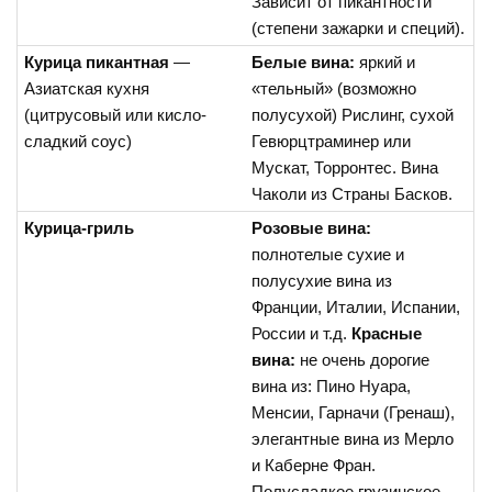
Зависит от пикантности
(степени зажарки и специй).
Курица пикантная
—
Белые вина:
яркий и
Азиатская кухня
«тельный» (возможно
(цитрусовый или кисло-
полусухой) Рислинг, сухой
сладкий соус)
Гевюрцтраминер или
Мускат, Торронтес. Вина
Чаколи из Страны Басков.
Курица-гриль
Розовые вина:
полнотелые сухие и
полусухие вина из
Франции, Италии, Испании,
России и т.д.
Красные
вина:
не очень дорогие
вина из: Пино Нуара,
Менсии, Гарначи (Гренаш),
элегантные вина из Мерло
и Каберне Фран.
Полусладкое грузинское