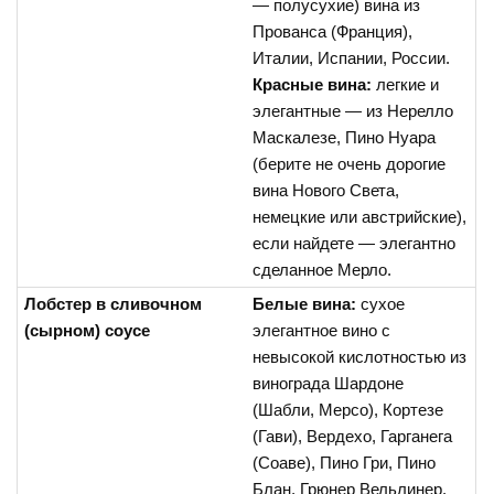
— полусухие) вина из
Прованса (Франция),
Италии, Испании, России.
Красные вина:
легкие и
элегантные — из Нерелло
Маскалезе, Пино Нуара
(берите не очень дорогие
вина Нового Света,
немецкие или австрийские),
если найдете — элегантно
сделанное Мерло.
Лобстер в сливочном
Белые вина:
сухое
(сырном) соусе
элегантное вино с
невысокой кислотностью из
винограда Шардоне
(Шабли, Мерсо), Кортезе
(Гави), Вердехо, Гарганега
(Соаве), Пино Гри, Пино
Блан, Грюнер Вельлинер.