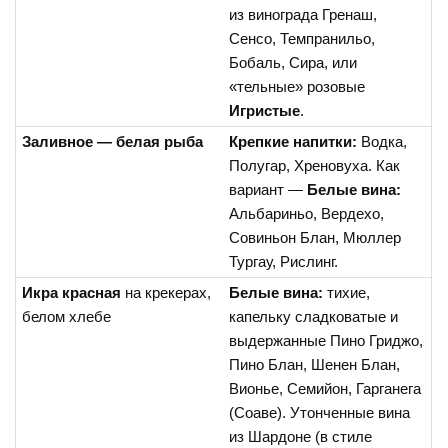
из винограда Гренаш,
Сенсо, Темпранильо,
Бобаль, Сира, или
«тельные» розовые
Игристые
.
Заливное — белая рыба
Крепкие напитки:
Водка,
Полугар, Хреновуха. Как
вариант —
Белые вина:
Альбариньо, Вердехо,
Совиньон Блан, Мюллер
Тургау, Рислинг.
Икра красная
на крекерах,
Белые вина:
тихие,
белом хлебе
капельку сладковатые и
выдержанные Пино Гриджо,
Пино Блан, Шенен Блан,
Вионье, Семийон, Гарганега
(Соаве). Утонченные вина
из Шардоне (в стиле