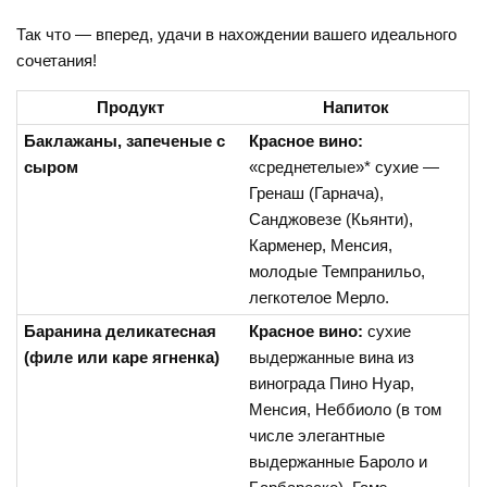
Так что — вперед, удачи в нахождении вашего идеального
сочетания!
Продукт
Напиток
Баклажаны, запеченые с
Красное вино:
сыром
«среднетелые»* сухие —
Гренаш (Гарнача),
Санджовезе (Кьянти),
Карменер, Менсия,
молодые Темпранильо,
легкотелое Мерло.
Баранина деликатесная
Красное вино:
сухие
(филе или каре ягненка)
выдержанные вина из
винограда Пино Нуар,
Менсия, Неббиоло (в том
числе элегантные
выдержанные Бароло и