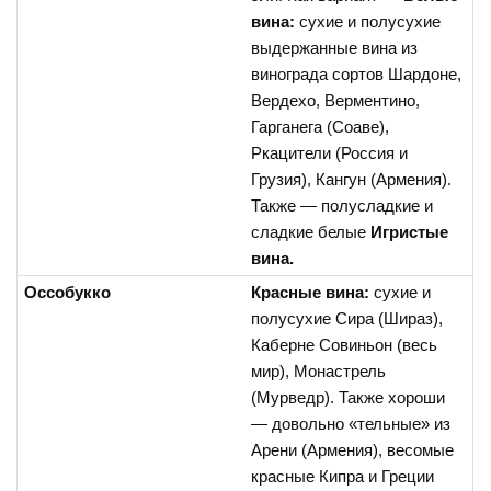
вина:
сухие и полусухие
выдержанные вина из
винограда сортов Шардоне,
Вердехо, Верментино,
Гарганега (Соаве),
Ркацители (Россия и
Грузия), Кангун (Армения).
Также — полусладкие и
сладкие белые
Игристые
вина.
Оссобукко
Красные вина:
сухие и
полусухие Сира (Шираз),
Каберне Совиньон (весь
мир), Монастрель
(Мурведр). Также хороши
— довольно «тельные» из
Арени (Армения), весомые
красные Кипра и Греции