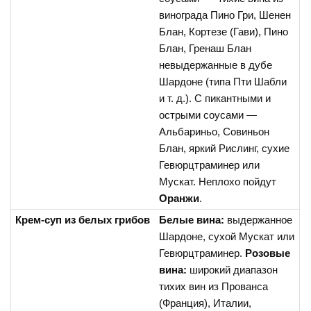
винограда Пино Гри, Шенен
Блан, Кортезе (Гави), Пино
Блан, Гренаш Блан
невыдержанные в дубе
Шардоне (типа Пти Шабли
и т. д.). С пикантными и
острыми соусами —
Альбариньо, Совиньон
Блан, яркий Рислинг, сухие
Гевюрцтраминер или
Мускат. Неплохо пойдут
Оранжи
.
Крем-суп из белых грибов
Белые вина:
выдержанное
Шардоне, сухой Мускат или
Гевюрцтраминер.
Розовые
вина:
широкий диапазон
тихих вин из Прованса
(Франция), Италии,