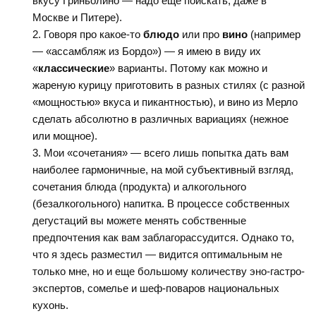
вкусу Гриньолино — надо еще поискать, даже в
Москве и Питере).
Говоря про какое-то
блюдо
или про
вино
(например
— «ассамбляж из Бордо») — я имею в виду их
«
классические
» варианты. Потому как можно и
жареную курицу приготовить в разных стилях (с разной
«мощностью» вкуса и пикантностью), и вино из Мерло
сделать абсолютно в различных вариациях (нежное
или мощное).
Мои «сочетания» — всего лишь попытка дать вам
наиболее гармоничные, на мой субъективный взгляд,
сочетания блюда (продукта) и алкогольного
(безалкогольного) напитка. В процессе собственных
дегустаций вы можете менять собственные
предпочтения как вам заблагорассудится. Однако то,
что я здесь разместил — видится оптимальным не
только мне, но и еще большому количеству эно-гастро-
экспертов, сомелье и шеф-поваров национальных
кухонь.