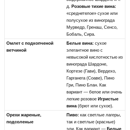
д.
Розовые тихие вина:
«среднетелое» сухое или
полусухое из винограда
Мурведр, Гренаш, Сенсо,
Бобаль, Сира.
Омлет с подкопченой
Белые вина:
сухое
ветчиной
элегантное вино с
невысокой кислотностью из
винограда Шардоне,
Кортезе (Гави), Вердехо,
Гарганега (Соаве), Пино
Гри, Пино Блан. Как
вариант — белое или очень
легкие розовое
Игристые
вина
(брют или сухое).
Орехи жареные,
Пиво:
как светлые лагеры,
подсоленые
так и светлые (красные)
эли. Как вариант —
Белые