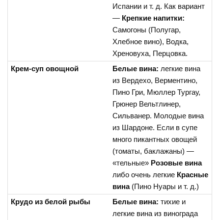
Испании и т. д. Как вариант
—
Крепкие напитки:
Самогоны (Полугар,
Хлебное вино), Водка,
Хреновуха, Перцовка.
Крем-суп овощной
Белые вина:
легкие вина
из Вердехо, Верментино,
Пино Гри, Мюллер Тургау,
Грюнер Вельтлинер,
Сильванер. Молодые вина
из Шардоне. Если в супе
много пикантных овощей
(томаты, баклажаны) —
«тельные»
Розовые вина
либо очень легкие
Красные
вина
(Пино Нуары и т. д.)
Крудо из белой рыбы
Белые вина:
тихие и
легкие вина из винограда