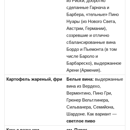
из Риохи, добротно
сделанные Гарнача и
Барбера, «тельные» Пино
Нуары (из Нового Света,
Австрии, Германии),
созревшие и отлично
сбалансированные вина
Бордо и Пьемонта (в том
числе Бароло и
Барбареско), выдержанное
Арени (Армения).
Картофель жареный, фри
Белые вина:
выдержанные
вина из Вердехо,
Верментино, Пино Гри,
Грюнер Вельтлинера,
Сильванера, Семийона,
Шардоне. Как вариант —
светлое пиво
Киш с разными
см. Пирог