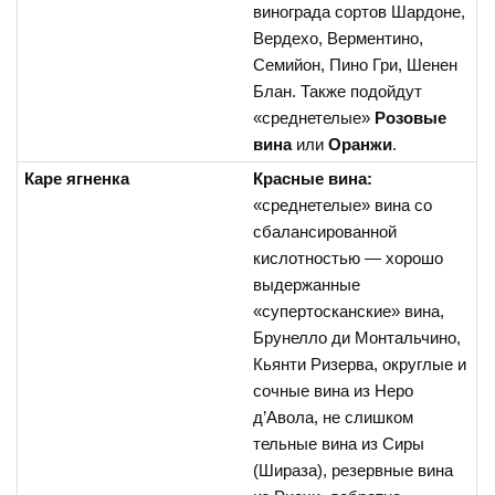
винограда сортов Шардоне,
Вердехо, Верментино,
Семийон, Пино Гри, Шенен
Блан. Также подойдут
«среднетелые»
Розовые
вина
или
Оранжи
.
Каре ягненка
Красные вина:
«среднетелые» вина со
сбалансированной
кислотностью — хорошо
выдержанные
«супертосканские» вина,
Брунелло ди Монтальчино,
Кьянти Ризерва, округлые и
сочные вина из Неро
д’Авола, не слишком
тельные вина из Сиры
(Шираза), резервные вина