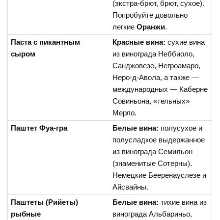
(экстра-брют, брют, сухое).
Попробуйте довольно
легкие
Оранжи
.
Паста с пикантным
Красные вина:
сухие вина
сыром
из винограда Неббиоло,
Санджовезе, Негроамаро,
Неро-д-Авола, а также —
международных — Каберне
Совиньона, «тельных»
Мерло.
Паштет Фуа-гра
Белые вина:
полусухое и
полусладкое выдержанное
из винограда Семильон
(знаменитые Сотерны).
Немецкие Бееренауслезе и
Айсвайны.
Паштеты (Рийеты)
Белые вина:
тихие вина из
рыбные
винограда Альбариньо,