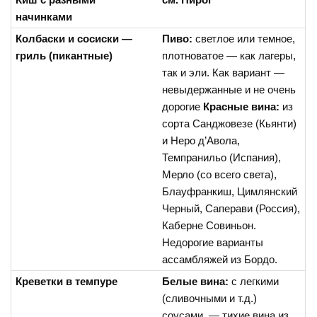
начинками
Колбаски и сосиски —
Пиво:
светлое или темное,
гриль (пикантные)
плотноватое — как лагеры,
так и эли. Как вариант —
невыдержанные и не очень
дорогие
Красные вина:
из
сорта Санджовезе (Кьянти)
и Неро д’Авола,
Темпранильо (Испания),
Мерло (со всего света),
Блауфранкиш, Цимлянский
Черный, Саперави (Россия),
Каберне Совиньон.
Недорогие варианты
ассамбляжей из Бордо.
Креветки в темпуре
Белые вина:
с легкими
(сливочными и т.д.)
соусами — тихие вина из