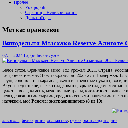
Прочее
Vox populi
Страницы Великой войны
День победы
Метка:
оранжевое
Винодельня Мысхако Reserve Алиготе С
07.11.2024
Гарри
Белое сухое
Белое сухое. Оранжевое вино. Год урожая: 2021. Страна: Росс
гастрономическое. Я бы похранил до 2025-27 г. Выдержка: 12 
груш, солоноватая карамель, желтые и зеленые цукаты, воск, 
Вкус: среднетелое, слегка сладковатое, яркие сладкие желтые 
цукаты, воск, камень, медоносные травы, кислотность выше с
невыдержанными сырами, средневкусными паштетами и салатами,
натяжкой, моё
Резюме: экстраординарно (8 из 10).
алкоголь
,
белое
,
вино
,
оранжевое
,
сухое
,
экстраординарно