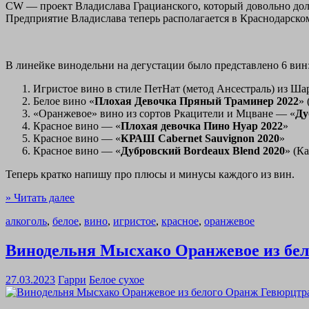
CW — проект Владислава Грацианского, который довольно долг
Предприятие Владислава теперь располагается в Краснодарском
В линейке винодельни на дегустации было представлено 6 вин
Игристое вино в стиле ПетНат (метод Ансестраль) из Ш
Белое вино «
Плохая Девочка Пряный Траминер 2022
» 
«Оранжевое» вино из сортов Ркацители и Мцване — «
Ду
Красное вино — «
Плохая девочка Пино Нуар 2022
»
Красное вино — «
КРАШ
Cabernet
Sauvignon
2020
»
Красное вино — «
Дубровский
Bordeaux
Blend
2020
» (К
Теперь кратко напишу про плюсы и минусы каждого из вин.
» Читать далее
алкоголь
,
белое
,
вино
,
игристое
,
красное
,
оранжевое
Винодельня Мысхако Оранжевое из бел
27.03.2023
Гарри
Белое сухое