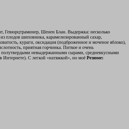
кат, Гевюрцтраминер, Шенен Блан. Выдержка: несколько
ар из плодов шиповника, карамелизированный сахар,
оватость, кураги, оксидация (подброженное и моченое яблоко),
слотность, приятная горчинка. Питкое и очень
ны, полутвердыми невыдержанными сырами, средневкусными
 в Интернете). С легкой «натяжкой», но моё
Резюме: