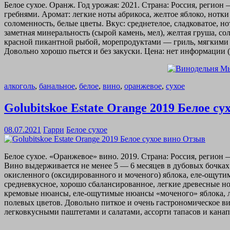
Белое сухое. Оранж. Год урожая: 2021. Страна: Россия, реги
гребнями. Аромат: легкие ноты абрикоса, желтое яблоко, нотки
соломенность, белые цветы. Вкус: среднетелое, сладковатое, но
заметная минеральность (сырой камень, мел), желтая груша, с
красной пикантной рыбой, морепродуктами — гриль, мягкими 
Довольно хорошо пьется и без закуски. Цена: нет информации (
алкоголь
,
банальное
,
белое
,
вино
,
оранжевое
,
сухое
Golubitskoe Estate Orange 2019 Белое с
08.07.2021
Гарри
Белое сухое
Белое сухое. «Оранжевое» вино. 2019. Страна: Россия, регио
Вино выдерживается не менее 5 — 6 месяцев в дубовых бочках
окисленного (оксидированного и моченого) яблока, еле-ощути
средневкусное, хорошо сбалансированное, легкие древесные но
кремовые нюансы, еле-ощутимые нюансы «моченого» яблока, ле
полевых цветов. Довольно питкое и очень гастрономическое 
легковкусными паштетами и салатами, ассорти тапасов и канапе