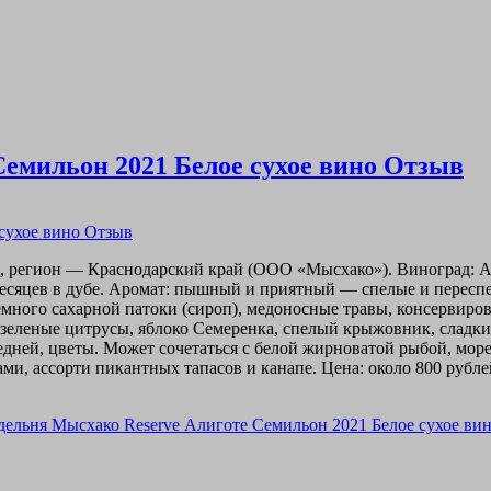
емильон 2021 Белое сухое вино Отзыв
ия, регион — Краснодарский край (ООО «Мысхако»). Виноград: А
месяцев в дубе. Аромат: пышный и приятный — спелые и переспе
немного сахарной патоки (сироп), медоносные травы, консервиро
и зеленые цитрусы, яблоко Семеренка, спелый крыжовник, сладки
редней, цветы. Может сочетаться с белой жирноватой рыбой, м
 ассорти пикантных тапасов и канапе. Цена: около 800 рублей 