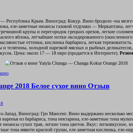
он — Республика Крым. Виноград: Кокур. Вино бродило «на мезге
блока, еле-заметные нюансы газовой отдушки — Меркаптана, ле
ечишной крупы и перегородок грецких орехов, легкие соломенны
красного яблока, легчайшие нотки оксидированного (окисленног
аслянистые оттенки, кислинка барбариса, легкая терпковатость
ы и телятины, холодной нарезкой мясных и рыбных деликатесо
усок. Цена: около 17 — 18 евро (продается в Интернете).
Резюме
арно
range 2018 Белое сухое вино Отзыв
го-Запад. Виноград: Гро Мансенг. Вино выдержано несколько ме
и варенья из барбариса, тона нектарина, еле-заметные тона мул
нюансы сухих трав, легкие тона цветов. Вкус: легковкусное, хо
етные тона мякоти красной груши, еле-заметная кислинка, еле-