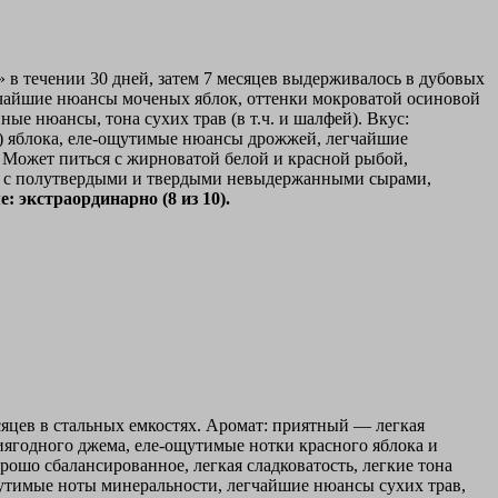
» в течении 30 дней, затем 7 месяцев выдерживалось в дубовых
гчайшие нюансы моченых яблок, оттенки мокроватой осиновой
е нюансы, тона сухих трав (в т.ч. и шалфей). Вкус:
о) яблока, еле-ощутимые нюансы дрожжей, легчайшие
. Может питься с жирноватой белой и красной рыбой,
в, с полутвердыми и твердыми невыдержанными сырами,
: экстраординарно (8 из 10).
сяцев в стальных емкостях. Аромат: приятный — легкая
ьтиягодного джема, еле-ощутимые нотки красного яблока и
рошо сбалансированное, легкая сладковатость, легкие тона
ощутимые ноты минеральности, легчайшие нюансы сухих трав,