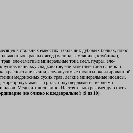
месяцев в стальных емкостях и больших дубовых бочках, плюс
подвяленных красных ягод (малина, земляника, клубника),
рав, еле-заметные минеральные тона (мел, пудра), еле-
руглое, капельку сладковатое, еле-заметные тона сливок и
нка красного апельсина, еле-ощутимые нюансы оксидированной
оттенки медоносных сухих трав, легкие минеральные нюансы,
ой, морепродуктами — гриль, полутвердыми и твердыми
апасов. Медитативное вино. Настоятельно рекомендую пить
рдинарно (но близко к шедеврально!) (9 из 10).