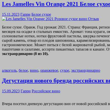
Les Jamelles Vin Orange 2021 Белое сух
15.11.2023
Гарри
Белое сухое
Белое сухое. Оранж. Год урожая: 2021. Страна: Франция, рег
месяцев на осадке в стальных емкостях. Аромат: тона кураги,
солоноватые нотки, нотки фруктовой пастилы, шкурка печеного 
сырой камень, отвар из плодов шиповника, карамелизированный
гастрономическое. Может питься с белой жирноватой рыбой,
паштетами и салатами, ассорти пикантных тапасов и канапе. От
экстраординарно (8 из 10).
алкоголь
,
белое
,
вино
,
оранжевое
,
сухое
,
экстраординарно
Дегустация нового бренда российских в
15.09.2023
Гарри
Российское вино
Вчера посетил дневную дегустацию вин от новой российской