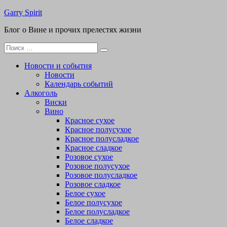
Перейти
Garry Spirit
к
Блог о Вине и прочих прелестях жизни
содержимому
Поиск
для:
Новости и события
Новости
Календарь событий
Алкоголь
Виски
Вино
Красное сухое
Красное полусухое
Красное полусладкое
Красное сладкое
Розовое сухое
Розовое полусухое
Розовое полусладкое
Розовое сладкое
Белое сухое
Белое полусухое
Белое полусладкое
Белое сладкое