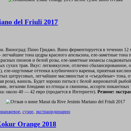
no del Friuli 2017
ли. Виноград: Пино Гриджо. Вино ферментируется в течении 12 
 легчайшие тона цедры красного апельсина, еле-заметные тона 
расных пионов и белой розы, еле-заметные нюансы сладковатых т
 сухих трав. Вкус: легковкусное, отлично сбалансированное, ок
а), еле-ощутимые оттенки клубничного варенья, приятная кисли
лтых цитрусовых, легчайшие маслянистые и «съедобные» тона, 
ая роза), ваниль. Будет хорошо питься с белой жирноватой рыб
и, легкими блюдами из птицы и свинины, ассорти пикантных т
а: около 40 — 42 евро (продается в Интернете).
Резюме: экстрао
оранжевое
,
сухое
,
экстраординарно
Kokur Orange 2018