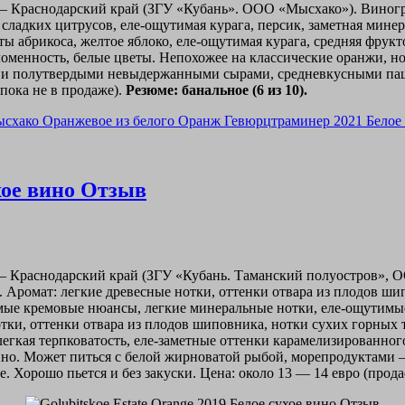
он — Краснодарский край (ЗГУ «Кубань». ООО «Мысхако»). Виног
 сладких цитрусов, еле-ощутимая курага, персик, заметная минер
ты абрикоса, желтое яблоко, еле-ощутимая курага, средняя фрукт
оломенность, белые цветы. Непохожее на классические оранжи, н
и полутвердыми невыдержанными сырами, средневкусными паште
пока не в продаже).
Резюме: банальное (6 из 10).
ухое вино Отзыв
н — Краснодарский край (ЗГУ «Кубань. Таманский полуостров», 
. Аромат: легкие древесные нотки, оттенки отвара из плодов ш
мые кремовые нюансы, легкие минеральные нотки, еле-ощутимые
тки, оттенки отвара из плодов шиповника, нотки сухих горных 
гкая терпковатость, еле-заметные оттенки карамелизированног
вино. Может питься с белой жирноватой рыбой, морепродуктам
. Хорошо пьется и без закуски. Цена: около 13 — 14 евро (прода