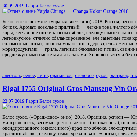
30.09.2019
Гарри
Белое сухое
Белое столовое сухое. («оранжевое» вино) 2018. Россия, реги
бочках. Аромат: довольно приятный — легкие тона желтого я
коры, легчайшие нотки красных яблок, еле-ощутимые нюансы гр
легковкусное, отлично сбалансированное, еле-заметные тона 
соломенные нотки, нюансы мокроватого дерева, еле-заметные м
морепродуктами — гриль, легкими блюдами из птицы, свинин
средневкусными паштетами и салатами. Хорошо пьется и без зак
алкоголь
,
белое
,
вино
,
оранжевое
,
столовое
,
сухое
,
экстраордин
Rigal 1755 Original Gros Manseng Vin O
22.07.2019
Гарри
Белое сухое
Белое сухое. («Оранжевое» вино). 2018. Франция, регион — Ю
минеральность, весомые цветочные тона (розовая роза), оттенк
оксидированного (окисленного) красного яблока, еле-ощутимые 
красного яблока, еле-ощутимые «резиноватые» нотки, еле-зам