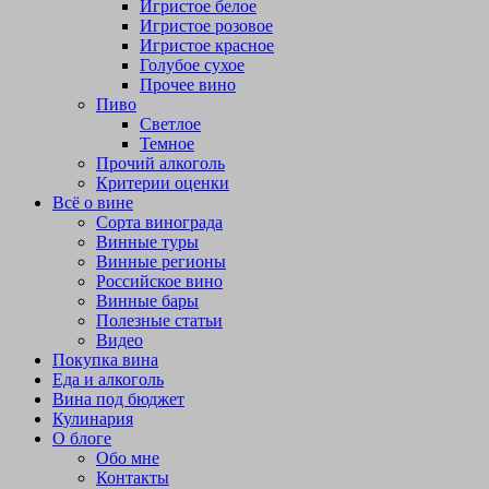
Игристое белое
Игристое розовое
Игристое красное
Голубое сухое
Прочее вино
Пиво
Светлое
Темное
Прочий алкоголь
Критерии оценки
Всё о вине
Сорта винограда
Винные туры
Винные регионы
Российское вино
Винные бары
Полезные статьи
Видео
Покупка вина
Еда и алкоголь
Вина под бюджет
Кулинария
О блоге
Обо мне
Контакты