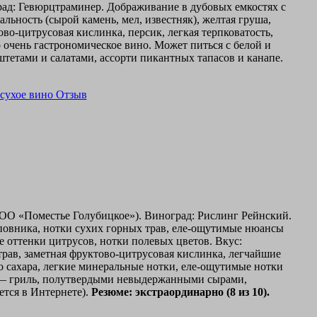
рад: Гевюрцтраминер. Дображивание в дубовых емкостях с
альность (сырой камень, мел, известняк), желтая груша,
ово-цитрусовая кислинка, персик, легкая терпковатость,
о очень гастрономическое вино. Может питься с белой и
тами и салатами, ассорти пикантных тапасов и канапе.
ООО «Поместье Голубицкое»). Виноград: Рислинг Рейнский.
иповника, нотки сухих горных трав, еле-ощутимые нюансы
 оттенки цитрусов, нотки полевых цветов. Вкус:
трав, заметная фруктово-цитрусовая кислинка, легчайшие
о сахара, легкие минеральные нотки, еле-ощутимые нотки
и — гриль, полутвердыми невыдержанными сырами,
ется в Интернете).
Резюме: экстраординарно (8 из 10).