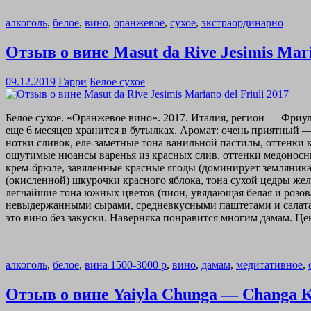
алкоголь
,
белое
,
вино
,
оранжевое
,
сухое
,
экстраординарно
Отзыв о вине Masut da Rive Jesimis Maria
09.12.2019
Гарри
Белое сухое
Белое сухое. «Оранжевое вино». 2017. Италия, регион — Фриу
еще 6 месяцев хранится в бутылках. Аромат: очень приятный —
нотки сливок, еле-заметные тона ванильной пастилы, оттенки к
ощутимые нюансы варенья из красных слив, оттенки медоносных
крем-брюле, завяленные красные ягоды (доминирует земляник
(окисленной) шкурочки красного яблока, тона сухой цедры же
легчайшие тона южных цветов (пион, увядающая белая и розов
невыдержанными сырами, средневкусными паштетами и салатам
это вино без закуски. Наверняка понравится многим дамам. Цен
алкоголь
,
белое
,
вина 1500-3000 р
,
вино
,
дамам
,
медитативное
,
Отзыв о вине Yaiyla Chunga — Changa 