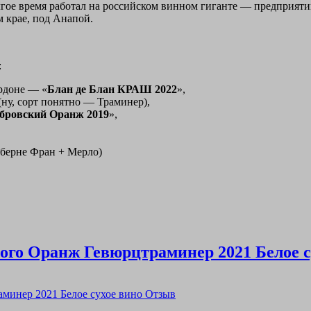
ое время работал на российском винном гиганте — предприятии 
 крае, под Анапой.
:
ардоне — «
Блан де Блан КРАШ 2022
»,
(ну, сорт понятно — Траминер),
бровский Оранж 2019
»,
аберне Фран + Мерло)
ого Оранж Гевюрцтраминер 2021 Белое с