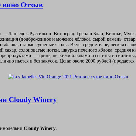
ое вино Отзыв
ион — Лангедок-Руссильон. Виноград: Гренаш Блан, Вионье, Мус
 оксидация (подброженное и моченое яблоко), сырой камень, отв
яблока, старые сушеные ягоды. Вкус: среднетелое, легкая сладк
 сахар, солоноватые нотки, шкурка печеного яблока, средняя ки
 морепродуктами — гриль, легкими блюдами из птицы и свини
лично пьется и без закусок. Цена: около 2000 рублей (продается
ин Cloudy Winery
 винодельни
Cloudy
Winery
.