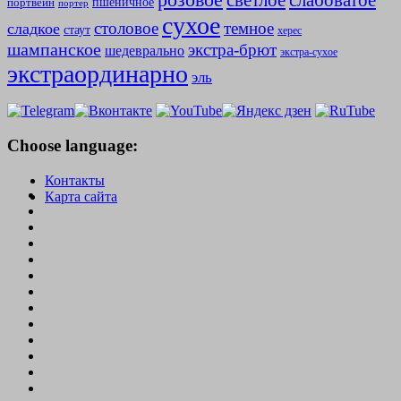
слабоватое
светлое
пшеничное
портвейн
портер
сухое
столовое
темное
сладкое
стаут
херес
шампанское
экстра-брют
шедеврально
экстра-сухое
экстраординарно
эль
Choose language:
Контакты
Карта сайта