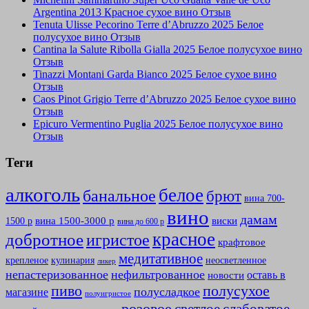
Argentina 2013 Красное сухое вино Отзыв
Tenuta Ulisse Pecorino Terre d’Abruzzo 2025 Белое
полусухое вино Отзыв
Cantina la Salute Ribolla Gialla 2025 Белое полусухое вино
Отзыв
Tinazzi Montani Garda Bianco 2025 Белое сухое вино
Отзыв
Caos Pinot Grigio Terre d’Abruzzo 2025 Белое сухое вино
Отзыв
Epicuro Vermentino Puglia 2025 Белое полусухое вино
Отзыв
Теги
алкоголь
белое
банальное
брют
вина 700-
вино
дамам
вина 1500-3000 р
виски
1500 р
вина до 600 р
красное
добротное
игристое
крафтовое
медитативное
крепленое
кулинария
неосветленное
ликер
непастеризованное
нефильтрованное
оставь в
новости
полусухое
пиво
полусладкое
магазине
полуигристое
розовое