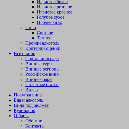
Игристое белое
Игристое розовое
Игристое красное
Голубое сухое
Прочее вино
Пиво
Светлое
Темное
Прочий алкоголь
Критерии оценки
Всё о вине
Сорта винограда
Винные туры
Винные регионы
Российское вино
Винные бары
Полезные статьи
Видео
Покупка вина
Еда и алкоголь
Вина под бюджет
Кулинария
О блоге
Обо мне
Контакты