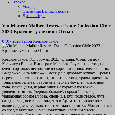
Прочее
Vox populi
Страницы Великой войны
День победы
Viu Manent Malbec Reserva Estate Collection Chile
2023 Красное сухое вино Отзыв
07.07.2026
Гарри
Красное сухое
Красное сухое. Год урожая: 2023. Страна: Чили, регион:
Кольчагуа Велли. Виноград: Мальбек. Брутальноватое, не
очень сортовое, несложное и скорее гастрономическое вино.
Выдержка: 20% вина — 6 месяцев в дубовых бочках. Аромат:
перезрелые темные сливы, животные тона, травы, древесные
тона, перезрелые и уваренные черные фрукты, животные
тона, почва, дым, черная вишня с горькой косточкой,
увяленные ягоды (черных больше), горький шоколад,
увядающая бордовая роза, специи. Вкус: полнотелое, чуть
сладковатое, все те же тона, что в Аромате + кислотность
выше средней, терпковатое, заметная горчинка. Может питься
со средневкусным и мощновкусным красным мясом,
пикантными блюдами из птицы, полутвердыми и твердыми