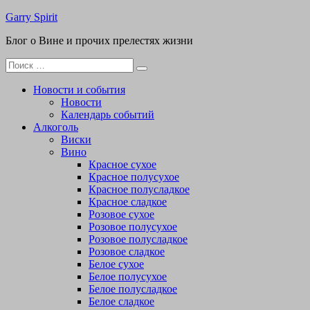
Перейти
Garry Spirit
к
Блог о Вине и прочих прелестях жизни
содержимому
Поиск
для:
Новости и события
Новости
Календарь событий
Алкоголь
Виски
Вино
Красное сухое
Красное полусухое
Красное полусладкое
Красное сладкое
Розовое сухое
Розовое полусухое
Розовое полусладкое
Розовое сладкое
Белое сухое
Белое полусухое
Белое полусладкое
Белое сладкое