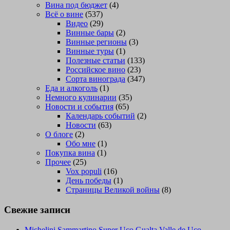
Вина под бюджет
(4)
Всё о вине
(537)
Видео
(29)
Винные бары
(2)
Винные регионы
(3)
Винные туры
(1)
Полезные статьи
(133)
Российское вино
(23)
Сорта винограда
(347)
Еда и алкоголь
(1)
Немного кулинарии
(35)
Новости и события
(65)
Календарь событий
(2)
Новости
(63)
О блоге
(2)
Обо мне
(1)
Покупка вина
(1)
Прочее
(25)
Vox populi
(16)
День победы
(1)
Страницы Великой войны
(8)
Свежие записи
Michelini Sammartino Super Uco Gualta Valle de Uco