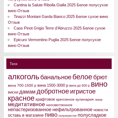
Cantina la Salute Ribolla Gialla 2025 Белое полусухое
вино Отзыв
Tinazzi Montani Garda Bianco 2025 Белое сухое вино
Отзыв
Caos Pinot Grigio Terre d’Abruzzo 2025 Белое сухое
вино Отзыв
Epicuro Vermentino Puglia 2025 Белое полусухое
вино Отзыв
Теги
алкоголь
белое
банальное
брют
вино
вина 1500-3000 р
вина 700-1500 р
вина до 600 р
добротное
игристое
дамам
виски
красное
крафтовое
крепленое
кулинария
ликер
медитативное
неосветленное
непастеризованное
нефильтрованное
новости
пиво
полусладкое
оставь в магазине
полуигристое