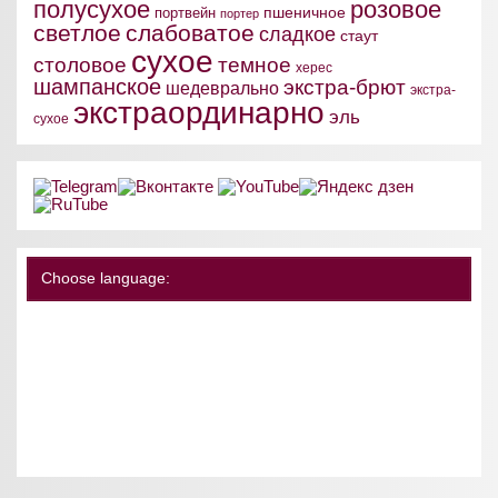
полусухое
розовое
пшеничное
портвейн
портер
светлое
слабоватое
сладкое
стаут
сухое
столовое
темное
херес
шампанское
экстра-брют
шедеврально
экстра-
экстраординарно
эль
сухое
Choose language: