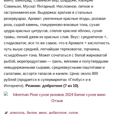
вин»). Виноград: Совиньон Вер, Шардоне, Каберне
Совиньон, Мускат Янтарный. Несложное, питкое и
гастрономическое. Выдержка: краткая в стальных
резервуарах. Аромат: увяленные красные ягоды, розовая
роза, сырой камень, глицериново-воковые тона, сухая
цедра красных цитрусов, спелое красное яблоко, сухие
травы, легкий джем из красных слив. Вкус: среднетелое +,
сладковатое, все то же самое, что в Аромате + кислотность
чуть выше средней, легчайшая терпковатое, горчинка,
«съедобные» тона. Может сочетаться с белой жирноватой
рыбой, морепродуктами — гриль, мягкими и полутвердыми
невыдержанными сырами, средневкусными паштетами и
салатами, ассорти тапасов и канапе. Цена: около 800
рублей (продается в супермаркетах «Глобус» и в
Интернете).
Резюме: добротное (7 из 10).
алкоголь
,
белое
,
вино
,
добротное
,
сухое