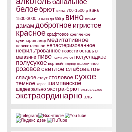
алкоголь
банальное
белое
брют
вина
вина 700-1500 р
вино
виски
1500-3000 р
вина до 600 р
добротное
игристое
дамам
красное
крафтовое
крепленое
медитативное
кулинария
ликер
непастеризованное
неосветленное
нефильтрованное
оставь в
новости
пиво
полусладкое
магазине
полуигристое
полусухое
пшеничное
портвейн
портер
розовое
светлое
слабоватое
сухое
столовое
сладкое
стаут
шампанское
темное
херес
экстра-брют
шедеврально
экстра-сухое
экстраординарно
эль