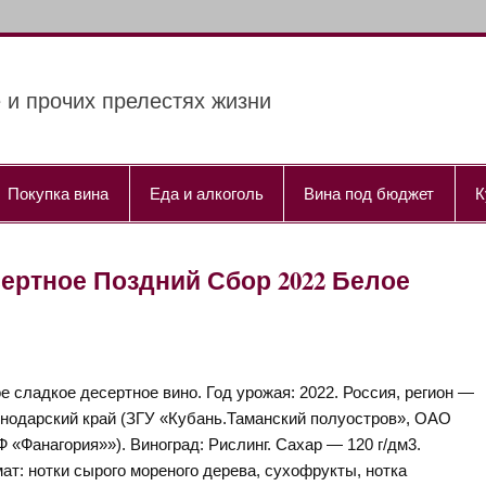
 и прочих прелестях жизни
Покупка вина
Еда и алкоголь
Вина под бюджет
К
 Десертное Поздний Сбор 2022 Белое
е сладкое десертное вино. Год урожая: 2022. Россия, регион —
нодарский край (ЗГУ «Кубань.Таманский полуостров», ОАО
 «Фанагория»»). Виноград: Рислинг. Сахар — 120 г/дм3.
ат: нотки сырого мореного дерева, сухофрукты, нотка