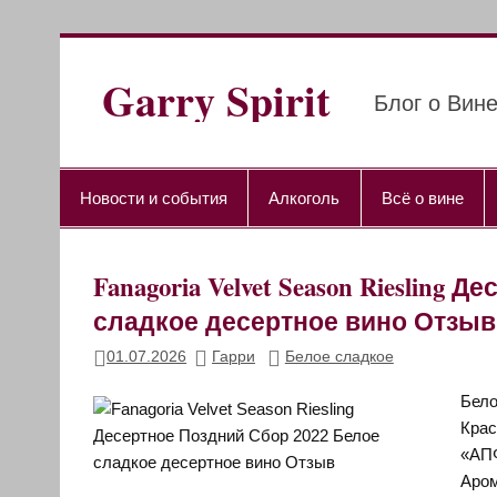
Перейти
к
содержимому
Garry Spirit
Блог о Вине
Новости и события
Алкоголь
Всё о вине
Fanagoria Velvet Season Riesling
сладкое десертное вино Отзыв
01.07.2026
Гарри
Белое сладкое
Бело
Крас
«АПФ
Аром