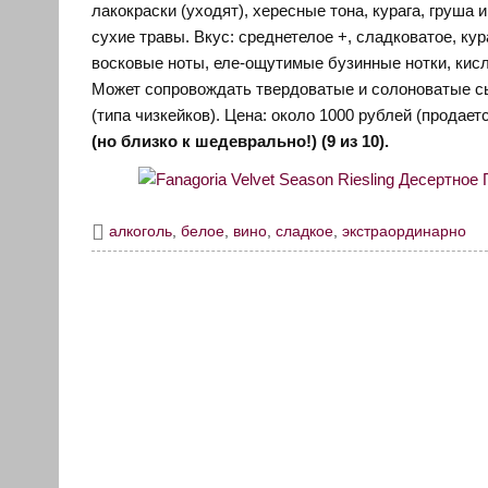
лакокраски (уходят), хересные тона, курага, груш
сухие травы. Вкус: среднетелое +, сладковатое, к
восковые ноты, еле-ощутимые бузинные нотки, кисл
Может сопровождать твердоватые и солоноватые сы
(типа чизкейков). Цена: около 1000 рублей (продает
(но близко к шедеврально!) (9 из 10).
алкоголь
,
белое
,
вино
,
сладкое
,
экстраординарно