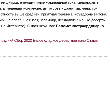
а и ее шкурки, еле-ощутимые маринадные тона, медоносные
урага, леденцы монпансье, цитрусовый джем, маслянисто-
отность выше средней, приятная горчинка, «съедобные» тона.
ры (с плесенью и без), пломбир, несладкие сырные десерты
ся в Интернете). С натяжкой, моё
Резюме: экстраординарно