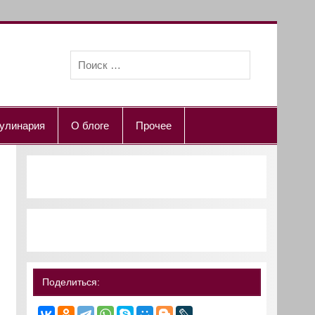
улинария
О блоге
Прочее
Поделиться: