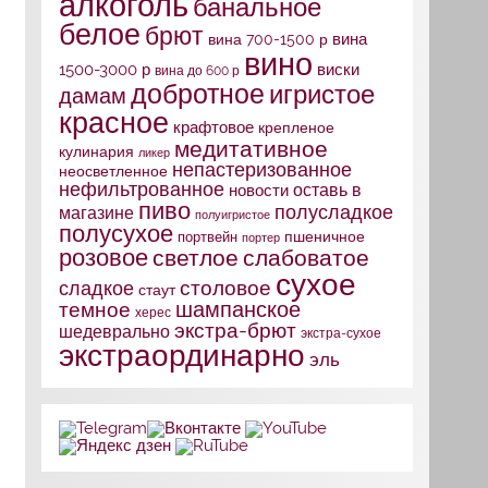
алкоголь
банальное
белое
брют
вина
вина 700-1500 р
вино
1500-3000 р
виски
вина до 600 р
добротное
игристое
дамам
красное
крафтовое
крепленое
медитативное
кулинария
ликер
непастеризованное
неосветленное
нефильтрованное
оставь в
новости
пиво
полусладкое
магазине
полуигристое
полусухое
портвейн
пшеничное
портер
розовое
слабоватое
светлое
сухое
столовое
сладкое
стаут
шампанское
темное
херес
экстра-брют
шедеврально
экстра-сухое
экстраординарно
эль