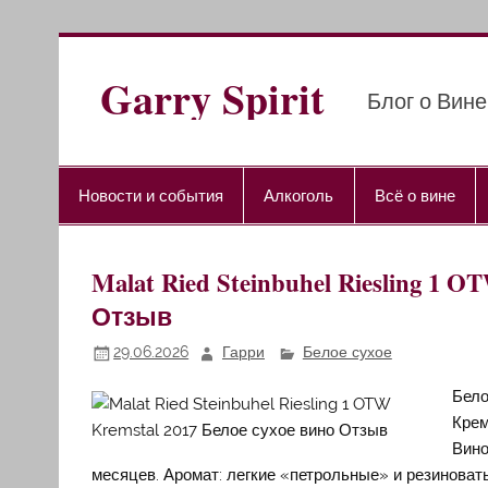
Перейти
к
содержимому
Garry Spirit
Блог о Вине
Новости и события
Алкоголь
Всё о вине
Malat Ried Steinbuhel Riesling 1
Отзыв
29.06.2026
Гарри
Белое сухое
Бело
Крем
Вино
месяцев. Аромат: легкие «петрольные» и резиноваты