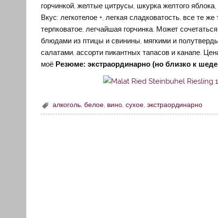
горчинкой, желтые цитрусы, шкурка желтого яблока,
Вкус: легкотелое +, легкая сладковатость, все те же
терпковатое, легчайшая горчинка. Может сочетатьс
блюдами из птицы и свинины, мягкими и полутвер
салатами, ассорти пикантных тапасов и канапе. Цена
моё
Резюме: экстраординарно (но близко к шедевр
алкоголь
,
белое
,
вино
,
сухое
,
экстраординарно