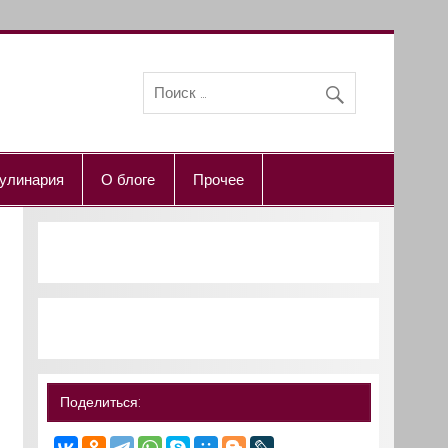
улинария
О блоге
Прочее
Поделиться: