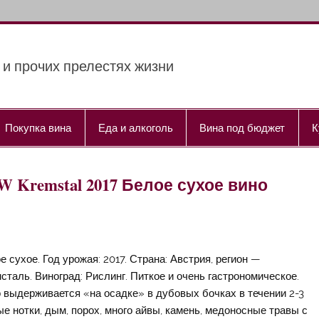
 и прочих прелестях жизни
Покупка вина
Еда и алкоголь
Вина под бюджет
К
 OTW Kremstal 2017 Белое сухое вино
е сухое. Год урожая: 2017. Страна: Австрия, регион —
сталь. Виноград: Рислинг. Питкое и очень гастрономическое.
 выдерживается «на осадке» в дубовых бочках в течении 2-3
е нотки, дым, порох, много айвы, камень, медоносные травы с