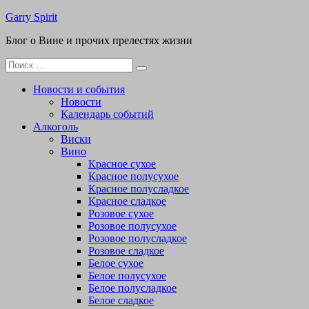
Перейти
Garry Spirit
к
Блог о Вине и прочих прелестях жизни
содержимому
Поиск
для:
Новости и события
Новости
Календарь событий
Алкоголь
Виски
Вино
Красное сухое
Красное полусухое
Красное полусладкое
Красное сладкое
Розовое сухое
Розовое полусухое
Розовое полусладкое
Розовое сладкое
Белое сухое
Белое полусухое
Белое полусладкое
Белое сладкое