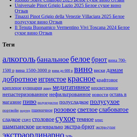
Universale Pinot Grigio Lazio 2025 Белое сухое вино
Отзыв
Tinazzi Pinot Grigio della Venezie Villaciara 2025 Белое
полусухое вино Отзыв
Il Tenuta Buonamico Vermentino Vivi Toscana 2024 Белое
сухое вино Отзыв
Теги
алкоголь
белое
банальное
брют
вина 700-
вино
дамам
вина 1500-3000 р
виски
1500 р
вина до 600 р
красное
добротное
игристое
крафтовое
медитативное
крепленое
кулинария
неосветленное
ликер
непастеризованное
нефильтрованное
оставь в
новости
полусухое
пиво
полусладкое
магазине
полуигристое
розовое
слабоватое
светлое
пшеничное
портвейн
портер
сухое
столовое
темное
сладкое
стаут
херес
шампанское
экстра-брют
шедеврально
экстра-сухое
экстраординарно
эль