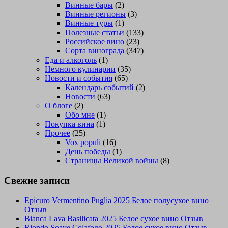
Винные бары
(2)
Винные регионы
(3)
Винные туры
(1)
Полезные статьи
(133)
Российское вино
(23)
Сорта винограда
(347)
Еда и алкоголь
(1)
Немного кулинарии
(35)
Новости и события
(65)
Календарь событий
(2)
Новости
(63)
О блоге
(2)
Обо мне
(1)
Покупка вина
(1)
Прочее
(25)
Vox populi
(16)
День победы
(1)
Страницы Великой войны
(8)
Свежие записи
Epicuro Vermentino Puglia 2025 Белое полусухое вино
Отзыв
Bianca Lava Basilicata 2025 Белое сухое вино Отзыв
Riondo Soave Colafogo 2025 Белое сухое вино Отзыв