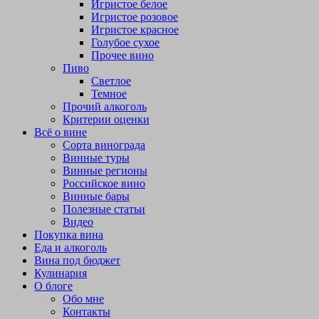
Игристое белое
Игристое розовое
Игристое красное
Голубое сухое
Прочее вино
Пиво
Светлое
Темное
Прочий алкоголь
Критерии оценки
Всё о вине
Сорта винограда
Винные туры
Винные регионы
Российское вино
Винные бары
Полезные статьи
Видео
Покупка вина
Еда и алкоголь
Вина под бюджет
Кулинария
О блоге
Обо мне
Контакты