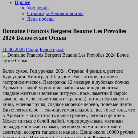
Прочее
Vox populi
Страницы Великой войны
День победы
Domaine Francois Bergeret Beaune Les Prevolles
2024 Белое сухое Отзыв
16.06.2026
Гарри
Белое сухое
Белое сухое. Год урожая: 2024. Страна: Франция, регион:
Бургундия. Виноград: Шардоне. Элегантное, питкое и
гастрономическое. Выдержка: 12 месяцев в дубовых бочках.
Аромат: сладкой укроп и легчайшая маринадная нотка,
сладкие желтые и зеленые цитрусы, воск, заметный сырой
камень, дым, зеленые травы (+крапива), нотка недозрелого
киви, зеленая груша, сладкое мореное дерево, полевые цветы.
Вкус: легкотелое +, еле-ощутимая сладость, все те же тона, что
в Аромате + кислотность выше средней, легкая горчинка.
Может питься с белой рыбой, морепродуктами, мягкими
невыдержанными сырами, легковкусными паштетами и
салатами, ассорти тапасов и канапе. Цена: около 10000 рублей
(продается в Интернете). С натяжкой, моё
Резюме: