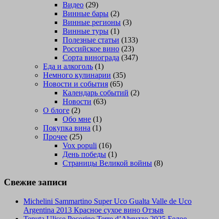
Видео
(29)
Винные бары
(2)
Винные регионы
(3)
Винные туры
(1)
Полезные статьи
(133)
Российское вино
(23)
Сорта винограда
(347)
Еда и алкоголь
(1)
Немного кулинарии
(35)
Новости и события
(65)
Календарь событий
(2)
Новости
(63)
О блоге
(2)
Обо мне
(1)
Покупка вина
(1)
Прочее
(25)
Vox populi
(16)
День победы
(1)
Страницы Великой войны
(8)
Свежие записи
Michelini Sammartino Super Uco Gualta Valle de Uco
Argentina 2013 Красное сухое вино Отзыв
Tenuta Ulisse Pecorino Terre d’Abruzzo 2025 Белое