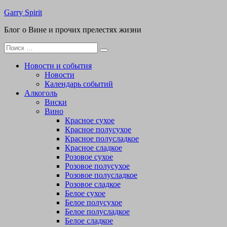
Перейти
Garry Spirit
к
Блог о Вине и прочих прелестях жизни
содержимому
Поиск
для:
Новости и события
Новости
Календарь событий
Алкоголь
Виски
Вино
Красное сухое
Красное полусухое
Красное полусладкое
Красное сладкое
Розовое сухое
Розовое полусухое
Розовое полусладкое
Розовое сладкое
Белое сухое
Белое полусухое
Белое полусладкое
Белое сладкое