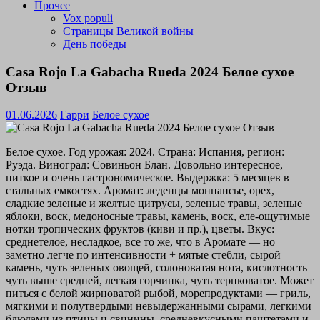
Прочее
Vox populi
Страницы Великой войны
День победы
Casa Rojo La Gabacha Rueda 2024 Белое сухое
Отзыв
01.06.2026
Гарри
Белое сухое
Белое сухое. Год урожая: 2024. Страна: Испания, регион:
Руэда. Виноград: Совиньон Блан. Довольно интересное,
питкое и очень гастрономическое. Выдержка: 5 месяцев в
стальных емкостях. Аромат: леденцы монпансье, орех,
сладкие зеленые и желтые цитрусы, зеленые травы, зеленые
яблоки, воск, медоносные травы, камень, воск, еле-ощутимые
нотки тропических фруктов (киви и пр.), цветы. Вкус:
среднетелое, несладкое, все то же, что в Аромате — но
заметно легче по интенсивности + мятые стебли, сырой
камень, чуть зеленых овощей, солоноватая нота, кислотность
чуть выше средней, легкая горчинка, чуть терпковатое. Может
питься с белой жирноватой рыбой, морепродуктами — гриль,
мягкими и полутвердыми невыдержанными сырами, легкими
блюдами из птицы и свинины, средневкусными паштетами и