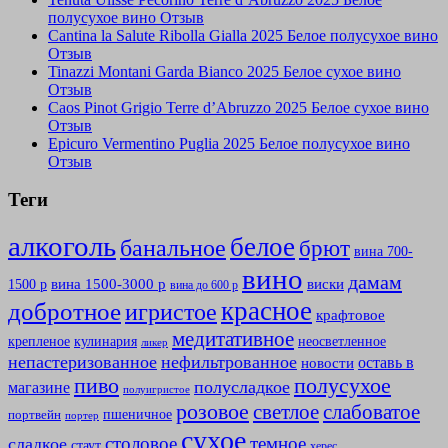
полусухое вино Отзыв
Cantina la Salute Ribolla Gialla 2025 Белое полусухое вино
Отзыв
Tinazzi Montani Garda Bianco 2025 Белое сухое вино
Отзыв
Caos Pinot Grigio Terre d’Abruzzo 2025 Белое сухое вино
Отзыв
Epicuro Vermentino Puglia 2025 Белое полусухое вино
Отзыв
Теги
алкоголь
белое
банальное
брют
вина 700-
вино
дамам
вина 1500-3000 р
виски
1500 р
вина до 600 р
красное
добротное
игристое
крафтовое
медитативное
крепленое
кулинария
неосветленное
ликер
непастеризованное
нефильтрованное
оставь в
новости
полусухое
пиво
полусладкое
магазине
полуигристое
розовое
слабоватое
светлое
пшеничное
портвейн
портер
сухое
столовое
темное
сладкое
стаут
херес