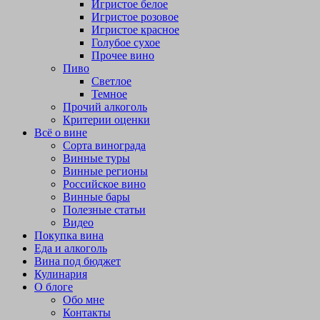
Игристое белое
Игристое розовое
Игристое красное
Голубое сухое
Прочее вино
Пиво
Светлое
Темное
Прочий алкоголь
Критерии оценки
Всё о вине
Сорта винограда
Винные туры
Винные регионы
Российское вино
Винные бары
Полезные статьи
Видео
Покупка вина
Еда и алкоголь
Вина под бюджет
Кулинария
О блоге
Обо мне
Контакты