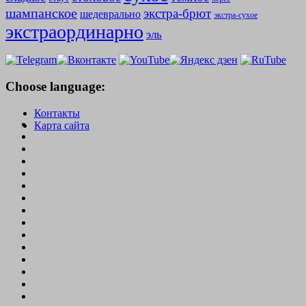
шампанское
экстра-брют
шедеврально
экстра-сухое
экстраординарно
эль
Choose language:
Контакты
Карта сайта