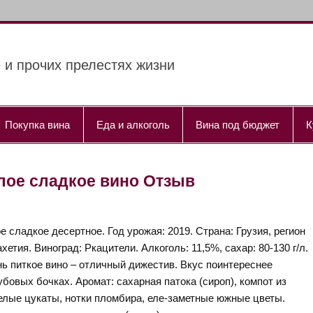
 и прочих прелестях жизни
Покупка вина
Еда и алкоголь
Вина под бюджет
К
Белое сладкое вино Отзыв
е сладкое десертное. Год урожая: 2019. Страна: Грузия, регион
хетия. Виноград: Ркацители. Алкоголь: 11,5%, сахар: 80-130 г/л.
ь питкое вино – отличный дижестив. Вкус поинтереснее
бовых бочках. Аромат: сахарная патока (сироп), компот из
белые цукаты, нотки пломбира, еле-заметные южные цветы.