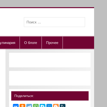
улинария
О блоге
Прочее
Поделиться: