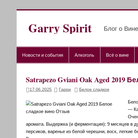
Перейти
к
содержимому
Garry Spirit
Блог о Вине
Новости и события
Алкоголь
Всё о вине
Satrapezo Gviani Oak Aged 2019 
17.06.2025
Гарри
Белое сладкое
Бело
— Ка
Очен
аромата. Выдержка (и ферментация): 9 месяцев в ду
персиков, варенье из белой черешни, воск, легкие 