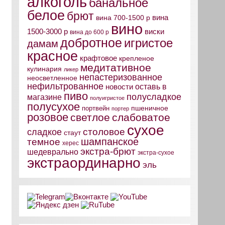
алкоголь
банальное
белое
брют
вина
вина 700-1500 р
вино
виски
1500-3000 р
вина до 600 р
добротное
игристое
дамам
красное
крафтовое
крепленое
медитативное
кулинария
ликер
непастеризованное
неосветленное
нефильтрованное
оставь в
новости
пиво
полусладкое
магазине
полуигристое
полусухое
пшеничное
портвейн
портер
розовое
светлое
слабоватое
сухое
столовое
сладкое
стаут
шампанское
темное
херес
экстра-брют
шедеврально
экстра-сухое
экстраординарно
эль