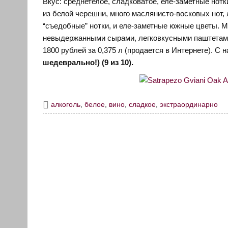
Вкус: среднетелое, сладковатое, еле-заметные нотки
из белой черешни, много маслянисто-восковых нот, 
“съедобные” нотки, и еле-заметные южные цветы. М
невыдержанными сырами, легковкусными паштетами и
1800 рублей за 0,375 л (продается в Интернете). С 
шедеврально!) (9 из 10).
алкоголь
,
белое
,
вино
,
сладкое
,
экстраординарно