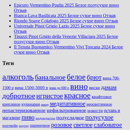
Epicuro Vermentino Puglia 2025 Белое полусухое вино
Отзыв
Bianca Lava Basilicata 2025 Белое сухое вино Отзыв
Riondo Soave Colafogo 2025 Белое сухое вино Отзыв
Universale Pinot Grigio Lazio 2025 Белое сухое вино
Отзыв
Tinazzi Pinot Grigio della Venezie Villaciara 2025 Белое
полусухое вино Отзыв
Il Tenuta Buonamico Vermentino Vivi Toscana 2024 Белое
сухое вино Отзыв
Теги
алкоголь
белое
банальное
брют
вина 700-
вино
дамам
вина 1500-3000 р
виски
1500 р
вина до 600 р
красное
добротное
игристое
крафтовое
медитативное
крепленое
кулинария
неосветленное
ликер
непастеризованное
нефильтрованное
оставь в
новости
полусухое
пиво
полусладкое
магазине
полуигристое
розовое
слабоватое
светлое
пшеничное
портвейн
портер