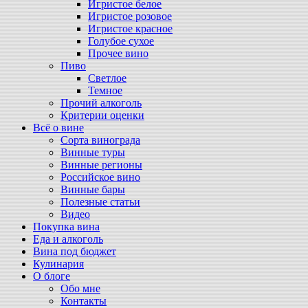
Игристое белое
Игристое розовое
Игристое красное
Голубое сухое
Прочее вино
Пиво
Светлое
Темное
Прочий алкоголь
Критерии оценки
Всё о вине
Сорта винограда
Винные туры
Винные регионы
Российское вино
Винные бары
Полезные статьи
Видео
Покупка вина
Еда и алкоголь
Вина под бюджет
Кулинария
О блоге
Обо мне
Контакты