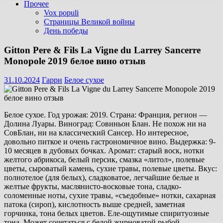
Прочее
Vox populi
Страницы Великой войны
День победы
Gitton Pere & Fils La Vigne du Larrey Sancerre
Monopole 2019 белое вино отзыв
31.10.2024
Гарри
Белое сухое
Белое сухое. Год урожая: 2019. Страна: Франция, регион —
Долина Луары. Виноград: Совиньон Блан. Не похож ни на
СовБлан, ни на классический Сансер. Но интересное,
довольно питкое и очень гастрономичное вино. Выдержка: 9-
10 месяцев в дубовых бочках. Аромат: старый воск, нотки
желтого абрикоса, белый персик, смазка «литол», полевые
цветы, сыроватый камень, сухие травы, полевые цветы. Вкус:
полнотелое (для белых), сладковатое, легчайшие белые и
желтые фрукты, маслянисто-восковые тона, сладко-
соломенные ноты, сухие травы, «съедобные» нотки, сахарная
патока (сироп), кислотность выше средней, заметная
горчинка, тона белых цветов. Еле-ощутимые спиритуозные
тона. Может сочетаться с белой жирноватой рыбой,