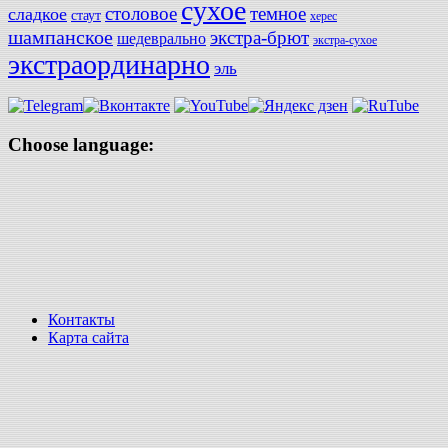
сухое
столовое
темное
сладкое
стаут
херес
шампанское
экстра-брют
шедеврально
экстра-сухое
экстраординарно
эль
Choose language:
Контакты
Карта сайта