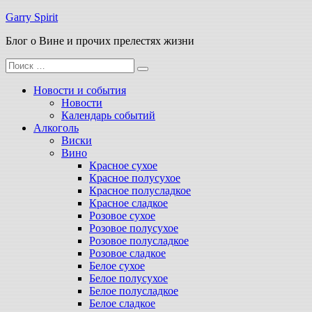
Перейти
Garry Spirit
к
Блог о Вине и прочих прелестях жизни
содержимому
Поиск
для:
Новости и события
Новости
Календарь событий
Алкоголь
Виски
Вино
Красное сухое
Красное полусухое
Красное полусладкое
Красное сладкое
Розовое сухое
Розовое полусухое
Розовое полусладкое
Розовое сладкое
Белое сухое
Белое полусухое
Белое полусладкое
Белое сладкое