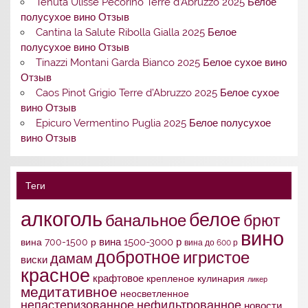
Tenuta Ulisse Pecorino Terre d’Abruzzo 2025 Белое
полусухое вино Отзыв
Cantina la Salute Ribolla Gialla 2025 Белое
полусухое вино Отзыв
Tinazzi Montani Garda Bianco 2025 Белое сухое вино
Отзыв
Caos Pinot Grigio Terre d’Abruzzo 2025 Белое сухое
вино Отзыв
Epicuro Vermentino Puglia 2025 Белое полусухое
вино Отзыв
Теги
алкоголь
белое
банальное
брют
вино
вина 1500-3000 р
вина 700-1500 р
вина до 600 р
добротное
игристое
дамам
виски
красное
крафтовое
крепленое
кулинария
ликер
медитативное
неосветленное
непастеризованное
нефильтрованное
новости