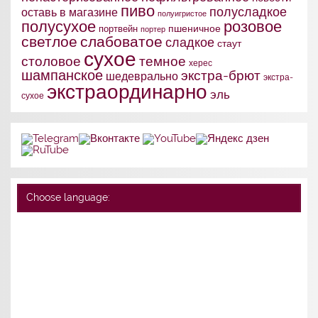
пиво
полусладкое
оставь в магазине
полуигристое
полусухое
розовое
портвейн
пшеничное
портер
слабоватое
светлое
сладкое
стаут
сухое
столовое
темное
херес
шампанское
экстра-брют
шедеврально
экстра-
экстраординарно
эль
сухое
Choose language: