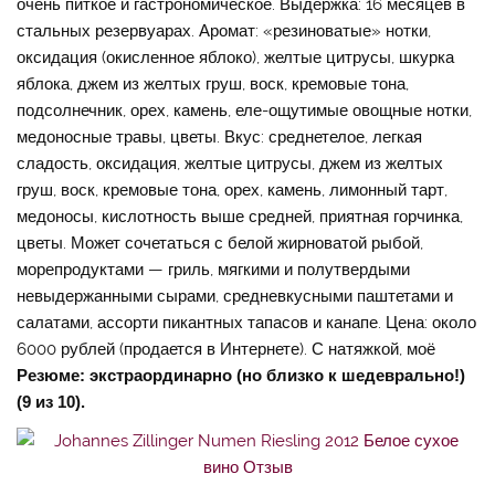
очень питкое и гастрономическое. Выдержка: 16 месяцев в
стальных резервуарах. Аромат: «резиноватые» нотки,
оксидация (окисленное яблоко), желтые цитрусы, шкурка
яблока, джем из желтых груш, воск, кремовые тона,
подсолнечник, орех, камень, еле-ощутимые овощные нотки,
медоносные травы, цветы. Вкус: среднетелое, легкая
сладость, оксидация, желтые цитрусы, джем из желтых
груш, воск, кремовые тона, орех, камень, лимонный тарт,
медоносы, кислотность выше средней, приятная горчинка,
цветы. Может сочетаться с белой жирноватой рыбой,
морепродуктами — гриль, мягкими и полутвердыми
невыдержанными сырами, средневкусными паштетами и
салатами, ассорти пикантных тапасов и канапе. Цена: около
6000 рублей (продается в Интернете). С натяжкой, моё
Резюме: экстраординарно (но близко к шедеврально!)
(9 из 10).