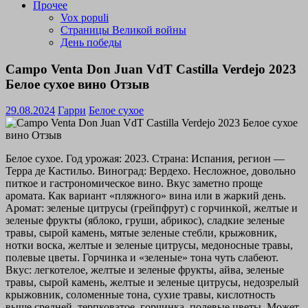
Прочее
Vox populi
Страницы Великой войны
День победы
Campo Venta Don Juan VdT Castilla Verdejo 2023
Белое сухое вино Отзыв
29.08.2024
Гарри
Белое сухое
Белое сухое. Год урожая: 2023. Страна: Испания, регион —
Терра де Кастильо. Виноград: Вердехо. Несложное, довольно
питкое и гастрономическое вино. Вкус заметно проще
аромата. Как вариант «пляжного» вина или в жаркий день.
Аромат: зеленые цитрусы (грейпфрут) с горчинкой, желтые и
зеленые фрукты (яблоко, груши, абрикос), сладкие зеленые
травы, сырой камень, мятые зеленые стебли, крыжовник,
нотки воска, желтые и зеленые цитрусы, медоносные травы,
полевые цветы. Горчинка и «зеленые» тона чуть слабеют.
Вкус: легкотелое, желтые и зеленые фрукты, айва, зеленые
травы, сырой камень, желтые и зеленые цитрусы, недозрелый
крыжовник, соломенные тона, сухие травы, кислотность
выше средней, терпковатое, горчинка, полевые цветы. Может