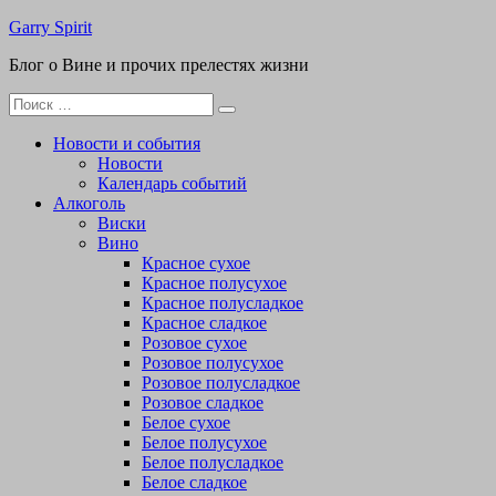
Перейти
Garry Spirit
к
Блог о Вине и прочих прелестях жизни
содержимому
Поиск
для:
Новости и события
Новости
Календарь событий
Алкоголь
Виски
Вино
Красное сухое
Красное полусухое
Красное полусладкое
Красное сладкое
Розовое сухое
Розовое полусухое
Розовое полусладкое
Розовое сладкое
Белое сухое
Белое полусухое
Белое полусладкое
Белое сладкое