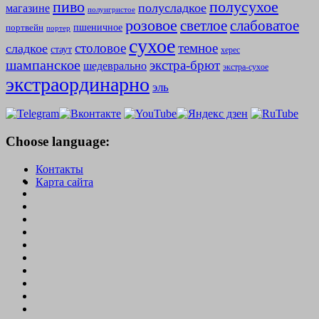
полусухое
пиво
полусладкое
магазине
полуигристое
розовое
слабоватое
светлое
пшеничное
портвейн
портер
сухое
столовое
темное
сладкое
стаут
херес
шампанское
экстра-брют
шедеврально
экстра-сухое
экстраординарно
эль
Choose language:
Контакты
Карта сайта