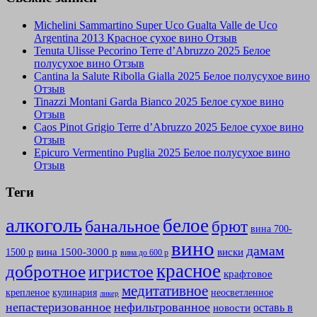
Michelini Sammartino Super Uco Gualta Valle de Uco
Argentina 2013 Красное сухое вино Отзыв
Tenuta Ulisse Pecorino Terre d’Abruzzo 2025 Белое
полусухое вино Отзыв
Cantina la Salute Ribolla Gialla 2025 Белое полусухое вино
Отзыв
Tinazzi Montani Garda Bianco 2025 Белое сухое вино
Отзыв
Caos Pinot Grigio Terre d’Abruzzo 2025 Белое сухое вино
Отзыв
Epicuro Vermentino Puglia 2025 Белое полусухое вино
Отзыв
Теги
алкоголь
белое
банальное
брют
вина 700-
вино
дамам
вина 1500-3000 р
виски
1500 р
вина до 600 р
красное
добротное
игристое
крафтовое
медитативное
крепленое
кулинария
неосветленное
ликер
непастеризованное
нефильтрованное
оставь в
новости