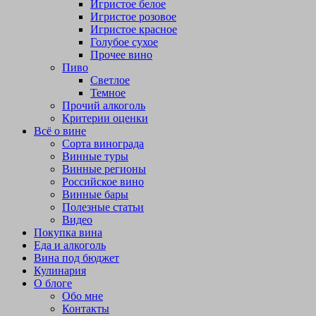
Игристое белое
Игристое розовое
Игристое красное
Голубое сухое
Прочее вино
Пиво
Светлое
Темное
Прочий алкоголь
Критерии оценки
Всё о вине
Сорта винограда
Винные туры
Винные регионы
Российское вино
Винные бары
Полезные статьи
Видео
Покупка вина
Еда и алкоголь
Вина под бюджет
Кулинария
О блоге
Обо мне
Контакты