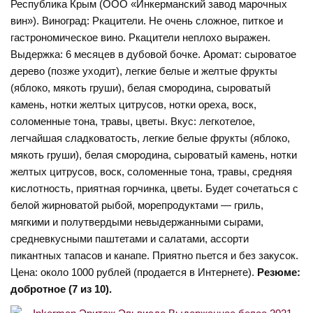
Республика Крым (ООО «Инкерманский завод марочных
вин»). Виноград: Ркацители. Не очень сложное, питкое и
гастрономическое вино. Ркацители неплохо выражен.
Выдержка: 6 месяцев в дубовой бочке. Аромат: сыроватое
дерево (позже уходит), легкие белые и желтые фрукты
(яблоко, мякоть груши), белая смородина, сыроватый
камень, нотки желтых цитрусов, нотки ореха, воск,
соломенные тона, травы, цветы. Вкус: легкотелое,
легчайшая сладковатость, легкие белые фрукты (яблоко,
мякоть груши), белая смородина, сыроватый камень, нотки
желтых цитрусов, воск, соломенные тона, травы, средняя
кислотность, приятная горчинка, цветы. Будет сочетаться с
белой жирноватой рыбой, морепродуктами — гриль,
мягкими и полутвердыми невыдержанными сырами,
средневкусными паштетами и салатами, ассорти
пикантных тапасов и канапе. Приятно пьется и без закусок.
Цена: около 1000 рублей (продается в Интернете).
Резюме:
добротное (7 из 10).