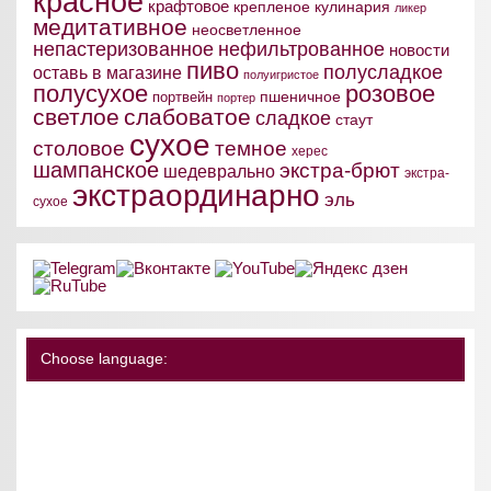
красное
крафтовое
крепленое
кулинария
ликер
медитативное
неосветленное
непастеризованное
нефильтрованное
новости
пиво
полусладкое
оставь в магазине
полуигристое
полусухое
розовое
пшеничное
портвейн
портер
светлое
слабоватое
сладкое
стаут
сухое
столовое
темное
херес
шампанское
экстра-брют
шедеврально
экстра-
экстраординарно
эль
сухое
Choose language: