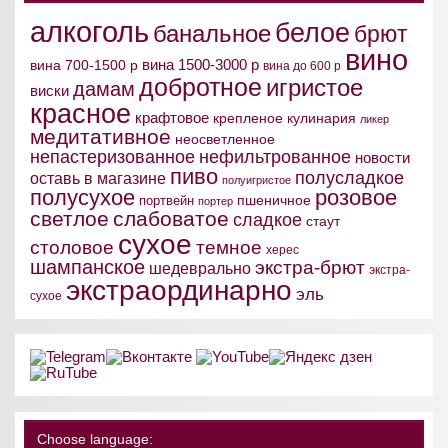
алкоголь
белое
банальное
брют
вино
вина 1500-3000 р
вина 700-1500 р
вина до 600 р
добротное
игристое
дамам
виски
красное
крафтовое
крепленое
кулинария
ликер
медитативное
неосветленное
непастеризованное
нефильтрованное
новости
пиво
полусладкое
оставь в магазине
полуигристое
полусухое
розовое
пшеничное
портвейн
портер
светлое
слабоватое
сладкое
стаут
сухое
столовое
темное
херес
шампанское
экстра-брют
шедеврально
экстра-
экстраординарно
эль
сухое
Choose language: