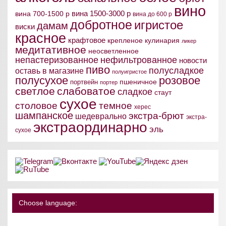
вино
вина 1500-3000 р
вина 700-1500 р
вина до 600 р
добротное
игристое
дамам
виски
красное
крафтовое
крепленое
кулинария
ликер
медитативное
неосветленное
непастеризованное
нефильтрованное
новости
пиво
полусладкое
оставь в магазине
полуигристое
полусухое
розовое
пшеничное
портвейн
портер
светлое
слабоватое
сладкое
стаут
сухое
столовое
темное
херес
шампанское
экстра-брют
шедеврально
экстра-
экстраординарно
эль
сухое
Choose language: