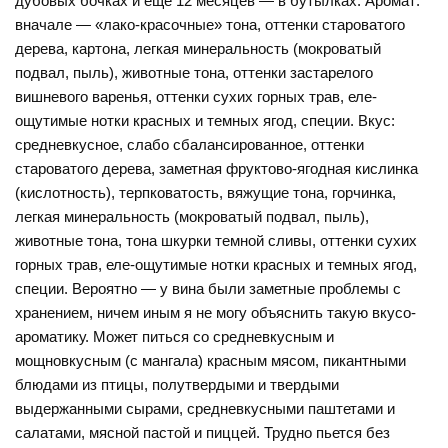
дубовых бочках и еще 12 месяцев — в бутылках. Аромат:
вначале — «лако-красочные» тона, оттенки староватого
дерева, картона, легкая минеральность (мокроватый
подвал, пыль), животные тона, оттенки застарелого
вишневого варенья, оттенки сухих горных трав, еле-
ощутимые нотки красных и темных ягод, специи. Вкус:
средневкусное, слабо сбалансированное, оттенки
староватого дерева, заметная фруктово-ягодная кислинка
(кислотность), терпковатость, вяжущие тона, горчинка,
легкая минеральность (мокроватый подвал, пыль),
животные тона, тона шкурки темной сливы, оттенки сухих
горных трав, еле-ощутимые нотки красных и темных ягод,
специи. Вероятно — у вина были заметные проблемы с
хранением, ничем иным я не могу объяснить такую вкусо-
ароматику. Может питься со средневкусным и
мощновкусным (с мангала) красным мясом, пикантными
блюдами из птицы, полутвердыми и твердыми
выдержанными сырами, средневкусными паштетами и
салатами, мясной пастой и пиццей. Трудно пьется без