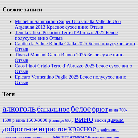
Свежие записи
Michelini Sammartino Super Uco Gualta Valle de Uco
Argentina 2013 Красное сухое вино Отзыв
Tenuta Ulisse Pecorino Terre d’Abruzzo 2025 Белое
полусухое вино Отзыв
Cantina la Salute Ribolla Gialla 2025 Белое полусухое вино
Отзыв
Tinazzi Montani Garda Bianco 2025 Белое сухое вино
Отзыв
Caos Pinot Grigio Terre d’Abruzzo 2025 Белое сухое вино
Отзыв
Epicuro Vermentino Puglia 2025 Белое полусухое вино
Отзыв
Теги
алкоголь
белое
банальное
брют
вина 700-
вино
дамам
вина 1500-3000 р
виски
1500 р
вина до 600 р
красное
добротное
игристое
крафтовое
медитативное
крепленое
кулинария
неосветленное