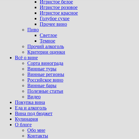
Игристое белое
Игристое розовое
Игристое красное
Голубое сухое
Прочее вино
Пиво
Светлое
Темное
Прочий алкоголь
Критерии оценки
Всё о вине
Сорта винограда
Винные туры
Винные регионы
Российское вино
Винные бары
Полезные статьи
Видео
Покупка вина
Еда и алкоголь
Вина под бюджет
Кулинария
О блоге
Обо мне
Контакты