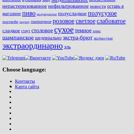
ликер
непастеризованное
нефильтрованное
оставь в
новости
полусухое
пиво
полусладкое
магазине
полуигристое
розовое
слабоватое
светлое
пшеничное
портвейн
портер
сухое
столовое
темное
сладкое
стаут
херес
шампанское
экстра-брют
шедеврально
экстра-сухое
экстраординарно
эль
Choose language:
Контакты
Карта сайта