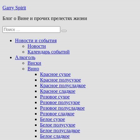
Перейти
Garry Spirit
к
Блог о Вине и прочих прелестях жизни
содержимому
Поиск
для:
Новости и события
Новости
Календарь событий
Алкоголь
Виски
Вино
Красное сухое
Красное полусухое
Красное полусладкое
Красное сладкое
Розовое сухое
Розовое полусухое
Розовое полусладкое
Розовое сладкое
Белое сухое
Белое полусухое
Белое полусладкое
Белое сладкое