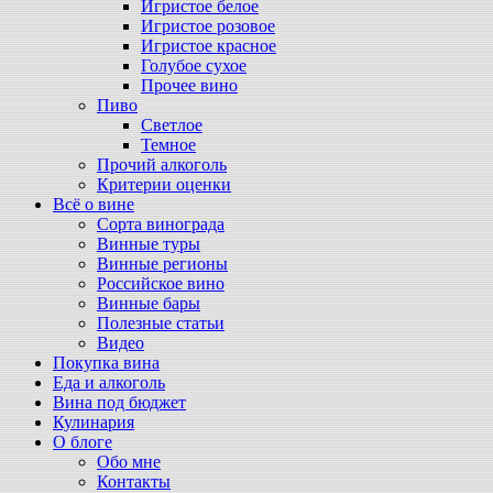
Игристое белое
Игристое розовое
Игристое красное
Голубое сухое
Прочее вино
Пиво
Светлое
Темное
Прочий алкоголь
Критерии оценки
Всё о вине
Сорта винограда
Винные туры
Винные регионы
Российское вино
Винные бары
Полезные статьи
Видео
Покупка вина
Еда и алкоголь
Вина под бюджет
Кулинария
О блоге
Обо мне
Контакты