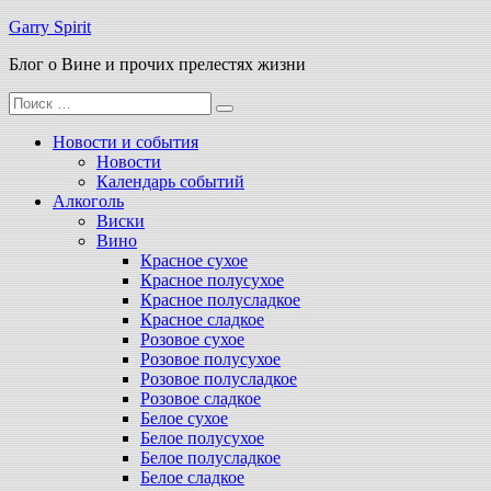
Перейти
Garry Spirit
к
Блог о Вине и прочих прелестях жизни
содержимому
Поиск
для:
Новости и события
Новости
Календарь событий
Алкоголь
Виски
Вино
Красное сухое
Красное полусухое
Красное полусладкое
Красное сладкое
Розовое сухое
Розовое полусухое
Розовое полусладкое
Розовое сладкое
Белое сухое
Белое полусухое
Белое полусладкое
Белое сладкое