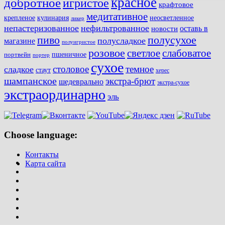
красное
добротное
игристое
крафтовое
медитативное
крепленое
кулинария
неосветленное
ликер
непастеризованное
нефильтрованное
оставь в
новости
полусухое
пиво
полусладкое
магазине
полуигристое
розовое
слабоватое
светлое
пшеничное
портвейн
портер
сухое
столовое
темное
сладкое
стаут
херес
шампанское
экстра-брют
шедеврально
экстра-сухое
экстраординарно
эль
Choose language:
Контакты
Карта сайта