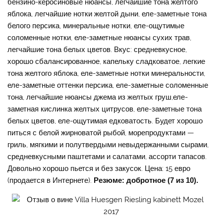
бензино-керосиновые нюансы, легчайшие тона желтого
яблока, легчайшие нотки желтой дыни, еле-заметные тона
белого персика, минеральные нотки, еле-ощутимые
соломенные нотки, еле-заметные нюансы сухих трав,
легчайшие тона белых цветов. Вкус: средневкусное,
хорошо сбалансированное, капельку сладковатое, легкие
тона желтого яблока, еле-заметные нотки минеральности,
еле-заметные оттенки персика, еле-заметные соломенные
тона, легчайшие нюансы джема из желтых груш,еле-
заметная кислинка желтых цитрусов, еле-заметные тона
белых цветов, еле-ощутимая едковатость. Будет хорошо
питься с белой жирноватой рыбой, морепродуктами —
гриль, мягкими и полутвердыми невыдержанными сырами,
средневкусными паштетами и салатами, ассорти тапасов.
Довольно хорошо пьется и без закусок. Цена: 15 евро
(продается в Интернете).
Резюме: добротное (7 из 10).