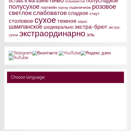
пиво
полусладкое
оставь в магазине
полуигристое
полусухое
розовое
портвейн
пшеничное
портер
слабоватое
светлое
сладкое
стаут
сухое
столовое
темное
херес
шампанское
экстра-брют
шедеврально
экстра-
экстраординарно
эль
сухое
Choose language: