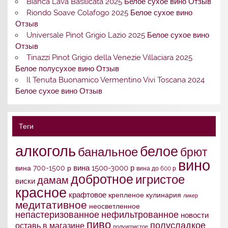
Bianca Lava Basilicata 2025 Белое сухое вино Отзыв
Riondo Soave Colafogo 2025 Белое сухое вино
Отзыв
Universale Pinot Grigio Lazio 2025 Белое сухое вино
Отзыв
Tinazzi Pinot Grigio della Venezie Villaciara 2025
Белое полусухое вино Отзыв
Il Tenuta Buonamico Vermentino Vivi Toscana 2024
Белое сухое вино Отзыв
Теги
алкоголь
белое
банальное
брют
вино
вина 1500-3000 р
вина 700-1500 р
вина до 600 р
добротное
игристое
дамам
виски
красное
крафтовое
крепленое
кулинария
ликер
медитативное
неосветленное
непастеризованное
нефильтрованное
новости
пиво
полусладкое
оставь в магазине
полуигристое