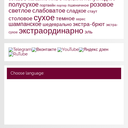
полусухое
розовое
портвейн
пшеничное
портер
слабоватое
светлое
сладкое
стаут
сухое
столовое
темное
херес
шампанское
экстра-брют
шедеврально
экстра-
экстраординарно
эль
сухое
Choose language: