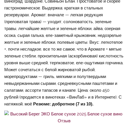
Виноград: Шардоне, Совиньон Блан. Простоватое и скорее
гастрономическое. Выдержка: краткая в стальных
резервуарах. Аромат: вначале — легкая редукция
(преловатая трава) — уходит, солоноватость, зеленые
травы, легчайшие желтые и зеленые яблоки, айва, озерная
осока, сырая галька, еле-заметный крыжовник, недозрелые
желтые и зеленые яблоки, полевые цветы. Вкус: легкотелое
+, почти несладкое, все то же самое, что в Аромате + мятые
зеленые стебли, пронзительная (аскорбиновая) кислотность
уровня выше средней, терпковатое, еле-ощутимая горчинка.
Может сочетаться с белой жирноватой рыбой,
морепродуктами — гриль, мягкими и полутвердыми
невыдержанными сырами, средневкусными паштетами и
салатами, ассорти тапасов и канапе. Цена: около 450
рублей (продается в винотеках «ВинЛаб» и в Интернете). С
натяжкой, моё
Резюме: добротное (7 из 10).