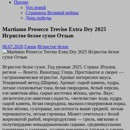
Прочее
Vox populi
Страницы Великой войны
День победы
Martiamo Prosecco Treviso Extra Dry 2025
Игристое белое сухое Отзыв
06.07.2026
Гарри
Игристое белое
Игристое белое сухое. Год урожая: 2025. Страна: Италия,
регион — Венето. Виноград: Глера. Простоватое и скорее —
гастрономическое игристое. Аромат интереснее вкуса.
Ускоренный метод (Шарма). Аромат: сырой камень, пудра,
легкие солоноватые тона, белая смородина, белый персик,
еле-заметная айва, сырые косточки яблока, цветы. Вкус:
легкотелое,еле-заметная сладость, «железистая» вода, пудра,
сырой камень, белая смородина, мыльно-глицериновая норка,
белое яблоко, сухотравье, кислотность выше средней, легкая
терпковатость, легкая горчинка. Может сочетаться с белой
жирноватой рыбой, морепродуктами — гриль, мягкими и
полутвердыми невыдержанными сырами, средневкусными
паштетами и салатами, ассорти пикантных тапасов и канапе.