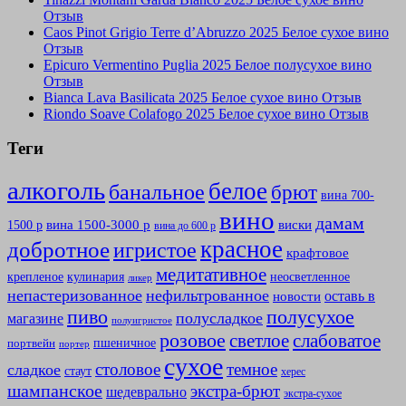
Отзыв
Caos Pinot Grigio Terre d’Abruzzo 2025 Белое сухое вино
Отзыв
Epicuro Vermentino Puglia 2025 Белое полусухое вино
Отзыв
Bianca Lava Basilicata 2025 Белое сухое вино Отзыв
Riondo Soave Colafogo 2025 Белое сухое вино Отзыв
Теги
алкоголь
белое
банальное
брют
вина 700-
вино
дамам
вина 1500-3000 р
виски
1500 р
вина до 600 р
красное
добротное
игристое
крафтовое
медитативное
крепленое
кулинария
неосветленное
ликер
непастеризованное
нефильтрованное
оставь в
новости
полусухое
пиво
полусладкое
магазине
полуигристое
розовое
слабоватое
светлое
пшеничное
портвейн
портер
сухое
столовое
темное
сладкое
стаут
херес
шампанское
экстра-брют
шедеврально
экстра-сухое