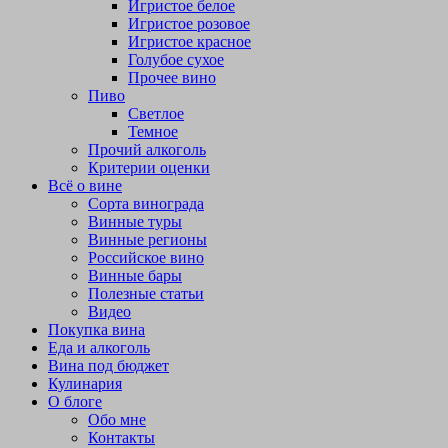
Игристое белое
Игристое розовое
Игристое красное
Голубое сухое
Прочее вино
Пиво
Светлое
Темное
Прочий алкоголь
Критерии оценки
Всё о вине
Сорта винограда
Винные туры
Винные регионы
Российское вино
Винные бары
Полезные статьи
Видео
Покупка вина
Еда и алкоголь
Вина под бюджет
Кулинария
О блоге
Обо мне
Контакты