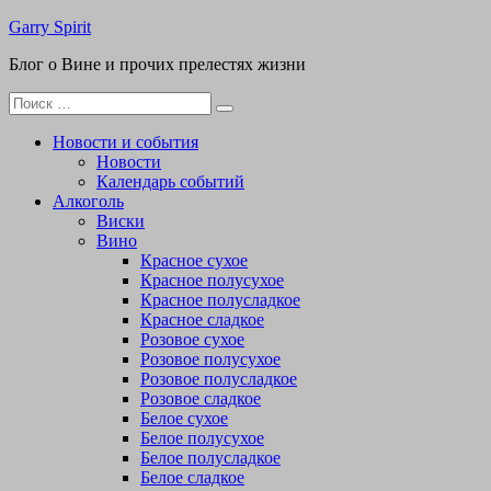
Перейти
Garry Spirit
к
Блог о Вине и прочих прелестях жизни
содержимому
Поиск
для:
Новости и события
Новости
Календарь событий
Алкоголь
Виски
Вино
Красное сухое
Красное полусухое
Красное полусладкое
Красное сладкое
Розовое сухое
Розовое полусухое
Розовое полусладкое
Розовое сладкое
Белое сухое
Белое полусухое
Белое полусладкое
Белое сладкое