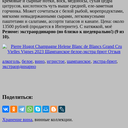
кремовые и сырные нотки, воск, медоносы, сухая цедра
цитрусов, кислотность чуть выше средней, еле-заметная
горчинка. Может сочетаться с белой рыбой, морепродуктами,
мягкими невыдержанными сырами, легковкусными
паштетами и салатами, ассорти тапасов и канапе. Цена: около
13500 рублей (продается в Интернете). С натяжкой, моё
Резюме: экстраординарно (но близко к шедеврально!) (9 из
10).
алкоголь
,
белое
,
вино
,
игристое
,
шампанское
,
экстра-брют
,
экстраординарно
Поделиться:
Хранение вина
, винные коллекции.