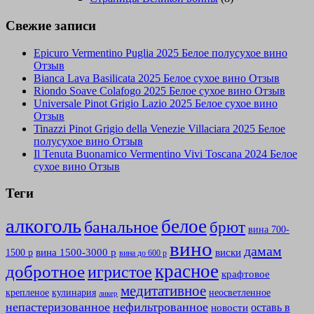
Свежие записи
Epicuro Vermentino Puglia 2025 Белое полусухое вино
Отзыв
Bianca Lava Basilicata 2025 Белое сухое вино Отзыв
Riondo Soave Colafogo 2025 Белое сухое вино Отзыв
Universale Pinot Grigio Lazio 2025 Белое сухое вино
Отзыв
Tinazzi Pinot Grigio della Venezie Villaciara 2025 Белое
полусухое вино Отзыв
Il Tenuta Buonamico Vermentino Vivi Toscana 2024 Белое
сухое вино Отзыв
Теги
алкоголь
белое
банальное
брют
вина 700-
вино
дамам
вина 1500-3000 р
виски
1500 р
вина до 600 р
красное
добротное
игристое
крафтовое
медитативное
крепленое
кулинария
неосветленное
ликер
непастеризованное
нефильтрованное
оставь в
новости