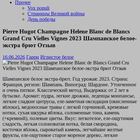
Прочее
Vox populi
Страницы Великой войны
День победы
Pierre Hugot Champagne Helene Blanc de Blancs
Grand Cru Vielles Vignes 2023 Шампанское белое-
экстра брют Отзыв
16.06.2026
Гарри
Игристое белое
Шампанское белое экстра-брют. Год урожая: 2023. Страна:
Франция, регион: Шампань. Виноград: Шардоне. Утонченное
и очень питкое. Классический метод. Выдержка: от 2 лет в
бутылке. Аромат: пудра, легкие дрожжи, леденцы монпансье,
легкие сладкие цитрусы, еле-заметная оксидация (окисленные
яблоки), медоносные травы с легкой горчинкой, кремовые
нотки, сухая шкурка яблока, соломенные тона, камень
(+кремний), полевые цветы. Вкус: легкотелое, еле-ощутимая
сладость, легкая солоноватая нотка, белая смородина,
косточки яблока, сыроватый камень, легчайшие желтые
фрукты, еле-ощутимое старое мореное дерево, легкие