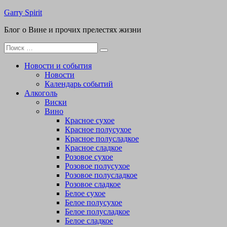
Перейти
Garry Spirit
к
Блог о Вине и прочих прелестях жизни
содержимому
Поиск
для:
Новости и события
Новости
Календарь событий
Алкоголь
Виски
Вино
Красное сухое
Красное полусухое
Красное полусладкое
Красное сладкое
Розовое сухое
Розовое полусухое
Розовое полусладкое
Розовое сладкое
Белое сухое
Белое полусухое
Белое полусладкое
Белое сладкое