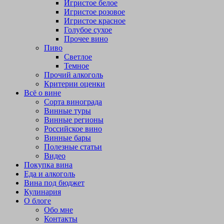
Игристое белое
Игристое розовое
Игристое красное
Голубое сухое
Прочее вино
Пиво
Светлое
Темное
Прочий алкоголь
Критерии оценки
Всё о вине
Сорта винограда
Винные туры
Винные регионы
Российское вино
Винные бары
Полезные статьи
Видео
Покупка вина
Еда и алкоголь
Вина под бюджет
Кулинария
О блоге
Обо мне
Контакты