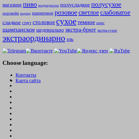
полусухое
пиво
полусладкое
магазине
полуигристое
розовое
слабоватое
светлое
пшеничное
портвейн
портер
сухое
столовое
темное
сладкое
стаут
херес
шампанское
экстра-брют
шедеврально
экстра-сухое
экстраординарно
эль
Choose language:
Контакты
Карта сайта