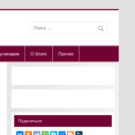
улинария
О блоге
Прочее
Поделиться: