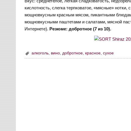
Вкус: среднетелое, легкая сладковатость, недозрел
кислотность, слегка терпковатое, «мясные» нотки, 
мощновкусным красным мясом, пикантными блюдам
мощновкусными паштетами и салатами, мясной пасто
Интернете).
Резюме: добротное (7 из 10).
алкоголь
,
вино
,
добротное
,
красное
,
сухое