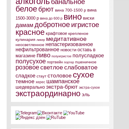
алкоголь
банальное
белое
брют
вина
вина 700-1500 р
вино
виски
1500-3000 р
вина до 600 р
добротное
игристое
дамам
красное
крафтовое
крепленое
медитативное
кулинария
ликер
непастеризованное
неосветленное
нефильтрованное
оставь в
новости
пиво
полусладкое
магазине
полуигристое
полусухое
пшеничное
портвейн
портер
розовое
светлое
слабоватое
сухое
столовое
сладкое
стаут
шампанское
темное
херес
экстра-брют
шедеврально
экстра-сухое
экстраординарно
эль