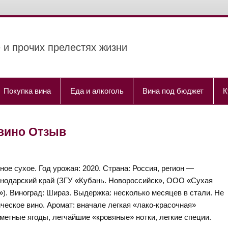
 и прочих прелестях жизни
Покупка вина
Еда и алкоголь
Вина под бюджет
К
 вино Отзыв
ное сухое. Год урожая: 2020. Страна: Россия, регион —
нодарский край (ЗГУ «Кубань. Новороссийск», ООО «Сухая
»). Виноград: Шираз. Выдержка: несколько месяцев в стали. Не
ческое вино. Аромат: вначале легкая «лако-красочная»
заметные ягоды, легчайшие «кровяные» нотки, легкие специи.