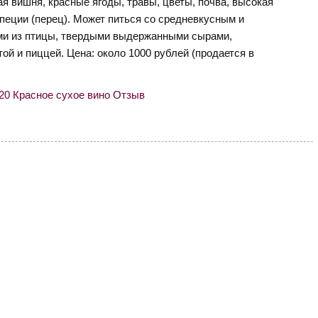
ая вишня, красные ягоды, травы, цветы, почва, высокая
специи (перец). Может питься со средневкусным и
и из птицы, твердыми выдержанными сырами,
й и пиццей. Цена: около 1000 рублей (продается в