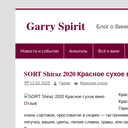
Перейти
к
содержимому
Garry Spirit
Блог о Вине
Новости и события
Алкоголь
Всё о вине
SORT Shiraz 2020 Красное сухое
12.02.2025
Гарри
Красное сухое
Крас
Крас
Гора
очень сортовое, простоватое и скорее — гастрономи
летучка, вишня, цветы, легкие сливки, травы, еле-