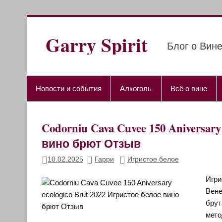
Перейти
к
содержимому
Garry Spirit
Блог о Вине
Новости и события
Алкоголь
Всё о вине
Codorniu Cava Cuvee 150 Aniversar
вино брют Отзыв
10.02.2025
Гарри
Игристое белое
Игри
Вене
брут
мето