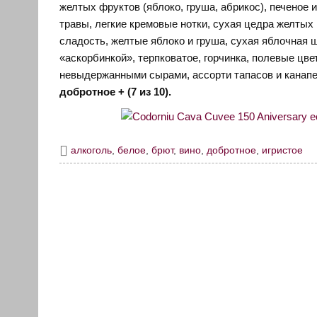
желтых фруктов (яблоко, груша, абрикос), печеное 
травы, легкие кремовые нотки, сухая цедра желтых 
сладость, желтые яблоко и груша, сухая яблочная 
«аскорбинкой», терпковатое, горчинка, полевые цв
невыдержанными сырами, ассорти тапасов и канапе.
добротное + (7 из 10).
алкоголь
,
белое
,
брют
,
вино
,
добротное
,
игристое