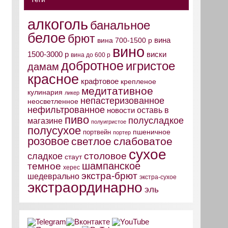
алкоголь
банальное
белое
брют
вина
вина 700-1500 р
вино
виски
1500-3000 р
вина до 600 р
добротное
игристое
дамам
красное
крафтовое
крепленое
медитативное
кулинария
ликер
непастеризованное
неосветленное
нефильтрованное
оставь в
новости
пиво
полусладкое
магазине
полуигристое
полусухое
пшеничное
портвейн
портер
розовое
светлое
слабоватое
сухое
столовое
сладкое
стаут
шампанское
темное
херес
экстра-брют
шедеврально
экстра-сухое
экстраординарно
эль