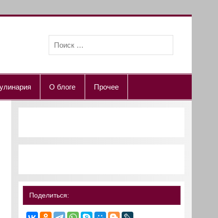
улинария
О блоге
Прочее
Поделиться: