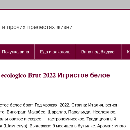
 и прочих прелестях жизни
Покупка вина
Еда и алкоголь
Вина под бюджет
К
y ecologico Brut 2022 Игристое белое
стое белое брют. Год урожая: 2022. Страна: Италия, регион —
то. Виноград: Макабео, Шарелло, Парельяда. Несложное,
альноватое и скорее — гастрономическое. Традиционный
д (Шампенуа). Выдержка: 9 месяцев в бутылке. Аромат: много