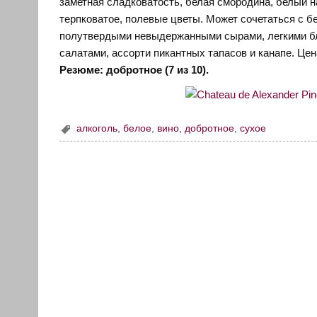
заметная сладковатость, белая смородина, белый на
терпковатое, полевые цветы. Может сочетаться с б
полутвердыми невыдержанными сырами, легкими бл
салатами, ассорти пикантных тапасов и канапе. Цен
Резюме: добротное (7 из 10).
алкоголь
,
белое
,
вино
,
добротное
,
сухое