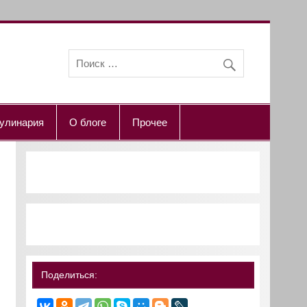
улинария
О блоге
Прочее
Поделиться: