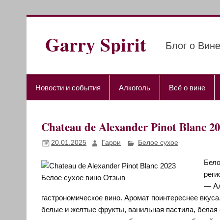
Перейти
к
содержимому
Garry Spirit
Блог о Вине
Новости и события
Алкоголь
Всё о вине
Chateau de Alexander Pinot Blanc
20.01.2025
Гарри
Белое сухое
Бело
реги
— Ал
гастрономическое вино. Аромат поинтереснее вкуса.
белые и желтые фрукты, ванильная пастила, белая с