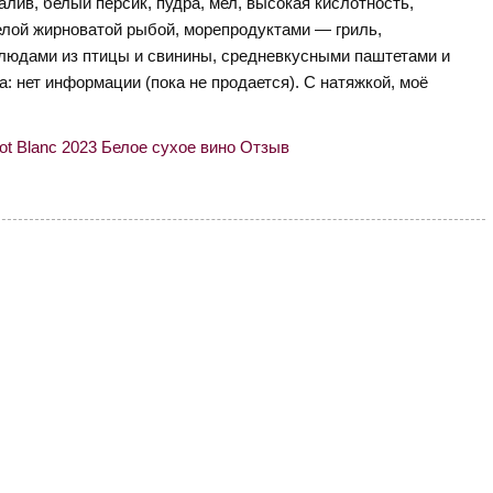
лив, белый персик, пудра, мел, высокая кислотность,
елой жирноватой рыбой, морепродуктами — гриль,
юдами из птицы и свинины, средневкусными паштетами и
а: нет информации (пока не продается). С натяжкой, моё