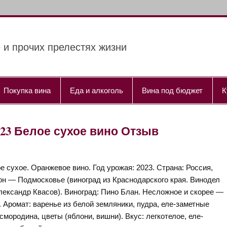
 и прочих прелестях жизни
Покупка вина
Еда и алкоголь
Вина под бюджет
К
 2023 Белое сухое вино Отзыв
е сухое. Оранжевое вино. Год урожая: 2023. Страна: Россия,
он — Подмосковье (виноград из Краснодарского края. Винодел
ександр Квасов). Виноград: Пино Блан. Несложное и скорее —
 Аромат: варенье из белой земляники, пудра, еле-заметные
мородина, цветы (яблони, вишни). Вкус: легкотелое, еле-