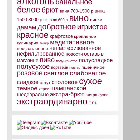
алкоголь
банальное
белое
брют
вина
вина 700-1500 р
вино
виски
1500-3000 р
вина до 600 р
добротное
игристое
дамам
красное
крафтовое
крепленое
медитативное
кулинария
ликер
непастеризованное
неосветленное
нефильтрованное
оставь в
новости
пиво
полусладкое
магазине
полуигристое
полусухое
пшеничное
портвейн
портер
розовое
светлое
слабоватое
сухое
столовое
сладкое
стаут
шампанское
темное
херес
экстра-брют
шедеврально
экстра-сухое
экстраординарно
эль