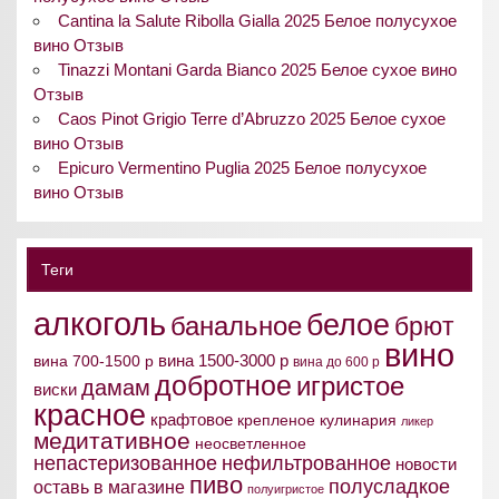
Cantina la Salute Ribolla Gialla 2025 Белое полусухое
вино Отзыв
Tinazzi Montani Garda Bianco 2025 Белое сухое вино
Отзыв
Caos Pinot Grigio Terre d’Abruzzo 2025 Белое сухое
вино Отзыв
Epicuro Vermentino Puglia 2025 Белое полусухое
вино Отзыв
Теги
алкоголь
белое
банальное
брют
вино
вина 1500-3000 р
вина 700-1500 р
вина до 600 р
добротное
игристое
дамам
виски
красное
крафтовое
крепленое
кулинария
ликер
медитативное
неосветленное
непастеризованное
нефильтрованное
новости
пиво
полусладкое
оставь в магазине
полуигристое