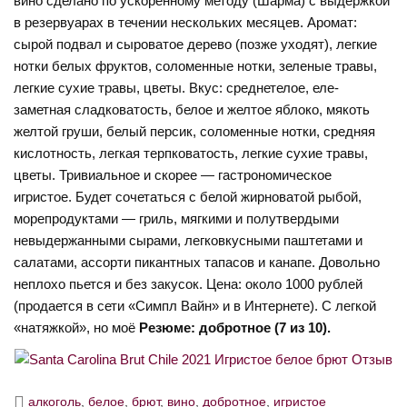
вино сделано по ускоренному методу (Шарма) с выдержкой
в резервуарах в течении нескольких месяцев. Аромат:
сырой подвал и сыроватое дерево (позже уходят), легкие
нотки белых фруктов, соломенные нотки, зеленые травы,
легкие сухие травы, цветы. Вкус: среднетелое, еле-
заметная сладковатость, белое и желтое яблоко, мякоть
желтой груши, белый персик, соломенные нотки, средняя
кислотность, легкая терпковатость, легкие сухие травы,
цветы. Тривиальное и скорее — гастрономическое
игристое. Будет сочетаться с белой жирноватой рыбой,
морепродуктами — гриль, мягкими и полутвердыми
невыдержанными сырами, легковкусными паштетами и
салатами, ассорти пикантных тапасов и канапе. Довольно
неплохо пьется и без закусок. Цена: около 1000 рублей
(продается в сети «Симпл Вайн» и в Интернете). С легкой
«натяжкой», но моё
Резюме: добротное (7 из 10).
алкоголь
,
белое
,
брют
,
вино
,
добротное
,
игристое