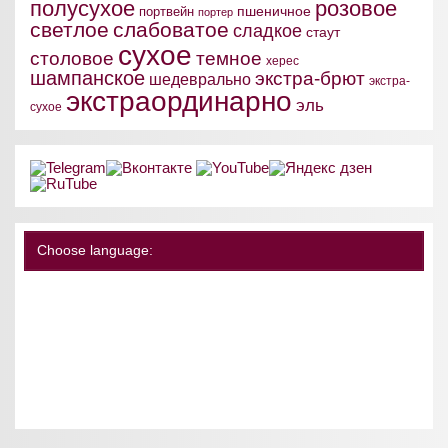
полусухое
розовое
пшеничное
портвейн
портер
светлое
слабоватое
сладкое
стаут
сухое
столовое
темное
херес
шампанское
экстра-брют
шедеврально
экстра-
экстраординарно
эль
сухое
Choose language: