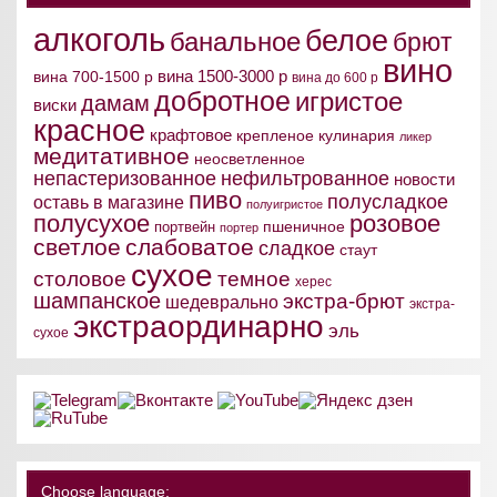
алкоголь
белое
банальное
брют
вино
вина 1500-3000 р
вина 700-1500 р
вина до 600 р
добротное
игристое
дамам
виски
красное
крафтовое
крепленое
кулинария
ликер
медитативное
неосветленное
непастеризованное
нефильтрованное
новости
пиво
полусладкое
оставь в магазине
полуигристое
полусухое
розовое
пшеничное
портвейн
портер
светлое
слабоватое
сладкое
стаут
сухое
столовое
темное
херес
шампанское
экстра-брют
шедеврально
экстра-
экстраординарно
эль
сухое
Choose language: