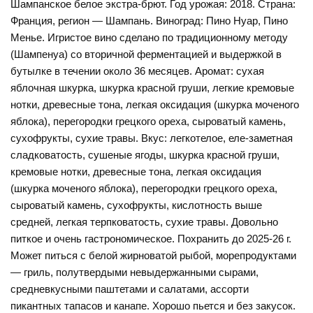
Шампанское белое экстра-брют. Год урожая: 2018. Страна:
Франция, регион — Шампань. Виноград: Пино Нуар, Пино
Менье. Игристое вино сделано по традиционному методу
(Шампенуа) со вторичной ферментацией и выдержкой в
бутылке в течении около 36 месяцев. Аромат: сухая
яблочная шкурка, шкурка красной груши, легкие кремовые
нотки, древесные тона, легкая оксидация (шкурка моченого
яблока), перегородки грецкого ореха, сыроватый камень,
сухофрукты, сухие травы. Вкус: легкотелое, еле-заметная
сладковатость, сушеные ягоды, шкурка красной груши,
кремовые нотки, древесные тона, легкая оксидация
(шкурка моченого яблока), перегородки грецкого ореха,
сыроватый камень, сухофрукты, кислотность выше
средней, легкая терпковатость, сухие травы. Довольно
питкое и очень гастрономическое. Похранить до 2025-26 г.
Может питься с белой жирноватой рыбой, морепродуктами
— гриль, полутвердыми невыдержанными сырами,
средневкусными паштетами и салатами, ассорти
пикантных тапасов и канапе. Хорошо пьется и без закусок.