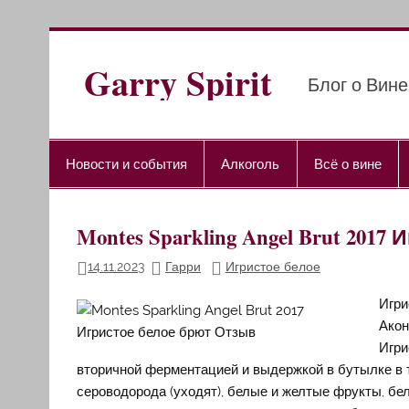
Перейти
к
содержимому
Garry Spirit
Блог о Вине
Новости и события
Алкоголь
Всё о вине
Montes Sparkling Angel Brut 201
14.11.2023
Гарри
Игристое белое
Игри
Акон
Игри
вторичной ферментацией и выдержкой в бутылке в т
сероводорода (уходят), белые и желтые фрукты, бе