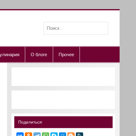
улинария
О блоге
Прочее
Поделиться: