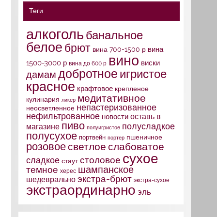
Теги
алкоголь
банальное
белое
брют
вина
вина 700-1500 р
вино
1500-3000 р
виски
вина до 600 р
добротное
игристое
дамам
красное
крафтовое
крепленое
медитативное
кулинария
ликер
непастеризованное
неосветленное
нефильтрованное
оставь в
новости
пиво
полусладкое
магазине
полуигристое
полусухое
портвейн
пшеничное
портер
розовое
слабоватое
светлое
сухое
столовое
сладкое
стаут
шампанское
темное
херес
экстра-брют
шедеврально
экстра-сухое
экстраординарно
эль