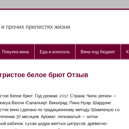
 и прочих прелестях жизни
Покупка вина
Еда и алкоголь
Вина под бюджет
К
7 Игристое белое брют Отзыв
стое белое брют. Год урожая: 2017. Страна: Чили, регион —
кагуа Велли (Сапальяр). Виноград: Пино Нуар, Шардоне.
стое вино сделано по традиционному методу (Шампенуа) со
ечении 36 месяцев. Аромат: легковатый — нотки
лый кабачок, сухая цедра желтых цитрусов, древесно-