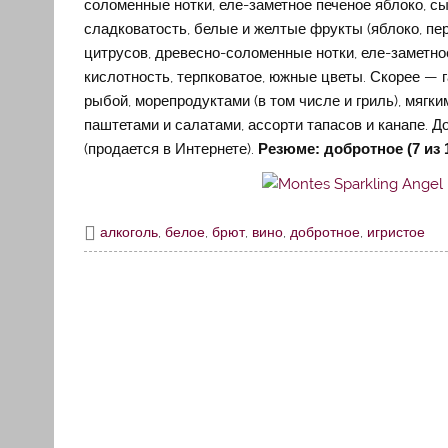
соломенные нотки, еле-заметное печеное яблоко, сы
сладковатость, белые и желтые фрукты (яблоко, пер
цитрусов, древесно-соломенные нотки, еле-заметно
кислотность, терпковатое, южные цветы. Скорее — 
рыбой, морепродуктами (в том числе и гриль), мя
паштетами и салатами, ассорти тапасов и канапе. Д
(продается в Интернете).
Резюме: добротное (7 из 1
алкоголь
,
белое
,
брют
,
вино
,
добротное
,
игристое