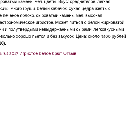
роватый камень, мел, цветы. Вкус: среднетелое, легкая
сик), много груши, белый кабачок, сухая цедра желтых
е печеное яблоко, сыроватый камень, мел, высокая
гастрономическое игристое. Может питься с белой жирноватой
гкими и полутвердыми невыдержанными сырами, легковкусными
овольно хорошо пьется и без закусок. Цена: около 3400 рублей
0).