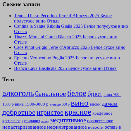
Свежие записи
Tenuta Ulisse Pecorino Terre d’Abruzzo 2025 Белое
полусухое вино Отзыв
Cantina la Salute Ribolla Gialla 2025 Белое полусухое вино
Отзыв
Tinazzi Montani Garda Bianco 2025 Белое сухое вино
Отзыв
Caos Pinot Grigio Terre d’Abruzzo 2025 Белое сухое вино
Отзыв
Epicuro Vermentino Puglia 2025 Белое полусухое вино
Отзыв
Bianca Lava Basilicata 2025 Белое сухое вино Отзыв
Теги
алкоголь
белое
банальное
брют
вина 700-
вино
дамам
вина 1500-3000 р
виски
1500 р
вина до 600 р
красное
добротное
игристое
крафтовое
медитативное
крепленое
кулинария
неосветленное
ликер
непастеризованное
нефильтрованное
оставь в
новости