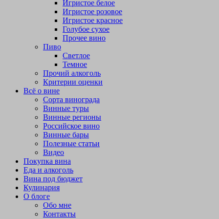
Игристое белое
Игристое розовое
Игристое красное
Голубое сухое
Прочее вино
Пиво
Светлое
Темное
Прочий алкоголь
Критерии оценки
Всё о вине
Сорта винограда
Винные туры
Винные регионы
Российское вино
Винные бары
Полезные статьи
Видео
Покупка вина
Еда и алкоголь
Вина под бюджет
Кулинария
О блоге
Обо мне
Контакты