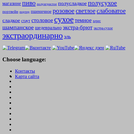
полусухое
пиво
полусладкое
магазине
полуигристое
розовое
слабоватое
светлое
пшеничное
портвейн
портер
сухое
столовое
темное
сладкое
стаут
херес
шампанское
экстра-брют
шедеврально
экстра-сухое
экстраординарно
эль
Choose language:
Контакты
Карта сайта