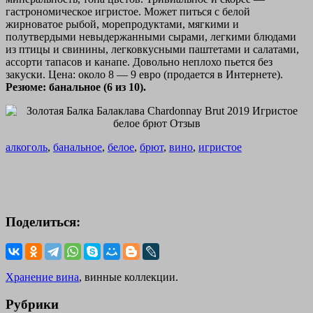
гастрономическое игристое. Может питься с белой
жирноватое рыбой, морепродуктами, мягкими и
полутвердыми невыдержанными сырами, легкими блюдами
из птицы и свинины, легковкусными паштетами и салатами,
ассорти тапасов и канапе. Довольно неплохо пьется без
закуски. Цена: около 8 — 9 евро (продается в Интернете).
Резюме: банальное (6 из 10).
алкоголь
,
банальное
,
белое
,
брют
,
вино
,
игристое
Поделиться:
Хранение вина
, винные коллекции.
Рубрики