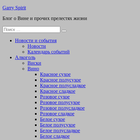
Перейти
Garry Spirit
к
Блог о Вине и прочих прелестях жизни
содержимому
Поиск
для:
Новости и события
Новости
Календарь событий
Алкоголь
Виски
Вино
Красное сухое
Красное полусухое
Красное полусладкое
Красное сладкое
Розовое сухое
Розовое полусухое
Розовое полусладкое
Розовое сладкое
Белое сухое
Белое полусухое
Белое полусладкое
Белое сладкое