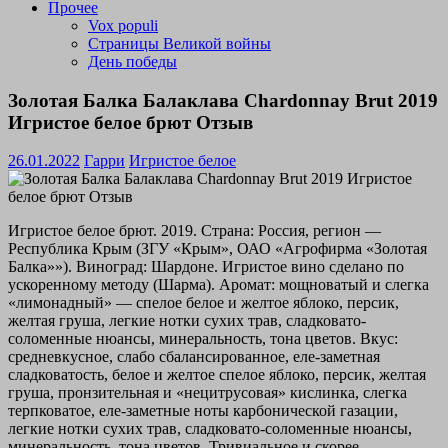
Прочее
Vox populi
Страницы Великой войны
День победы
Золотая Балка Балаклава Chardonnay Brut 2019
Игристое белое брют Отзыв
26.01.2022
Гарри
Игристое белое
Игристое белое брют. 2019. Страна: Россия, регион —
Республика Крым (ЗГУ «Крым», ОАО «Агрофирма «Золотая
Балка»»). Виноград: Шардоне. Игристое вино сделано по
ускоренному методу (Шарма). Аромат: мощноватый и слегка
«лимонадный» — спелое белое и желтое яблоко, персик,
желтая груша, легкие нотки сухих трав, сладковато-
соломенные нюансы, минеральность, тона цветов. Вкус:
средневкусное, слабо сбалансированное, еле-заметная
сладковатость, белое и желтое спелое яблоко, персик, желтая
груша, пронзительная и «нецитрусовая» кислинка, слегка
терпковатое, еле-заметные ноты карбонической газации,
легкие нотки сухих трав, сладковато-соломенные нюансы,
минеральность, тона цветов. Тривиальное и скорее —