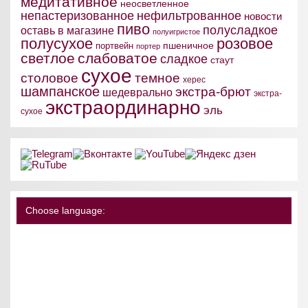
медитативное
неосветленное
непастеризованное
нефильтрованное
новости
пиво
полусладкое
оставь в магазине
полуигристое
полусухое
розовое
пшеничное
портвейн
портер
светлое
слабоватое
сладкое
стаут
сухое
столовое
темное
херес
шампанское
экстра-брют
шедеврально
экстра-
экстраординарно
эль
сухое
Choose language: