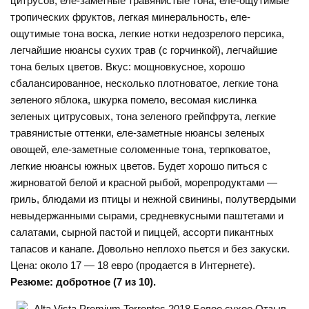
цитрусов, еле-заметные травянистые тона, еле-ощутимые
тропических фруктов, легкая минеральность, еле-
ощутимые тона воска, легкие нотки недозрелого персика,
легчайшие нюансы сухих трав (с горчинкой), легчайшие
тона белых цветов. Вкус: мощновкусное, хорошо
сбалансированное, несколько плотноватое, легкие тона
зеленого яблока, шкурка помело, весомая кислинка
зеленых цитрусовых, тона зеленого грейпфрута, легкие
травянистые оттенки, еле-заметные нюансы зеленых
овощей, еле-заметные соломенные тона, терпковатое,
легкие нюансы южных цветов. Будет хорошо питься с
жирноватой белой и красной рыбой, морепродуктами —
гриль, блюдами из птицы и нежной свинины, полутвердыми
невыдержанными сырами, средневкусными паштетами и
салатами, сырной пастой и пиццей, ассорти пикантных
тапасов и канапе. Довольно неплохо пьется и без закуски.
Цена: около 17 — 18 евро (продается в Интернете).
Резюме: добротное (7 из 10).