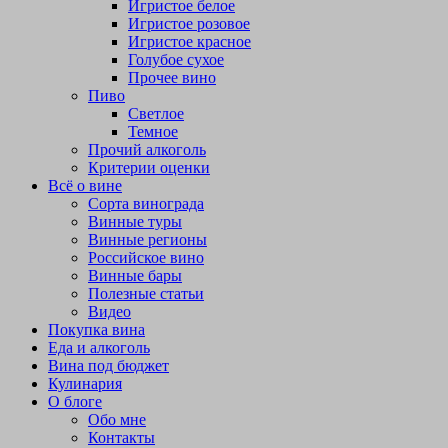
Игристое белое
Игристое розовое
Игристое красное
Голубое сухое
Прочее вино
Пиво
Светлое
Темное
Прочий алкоголь
Критерии оценки
Всё о вине
Сорта винограда
Винные туры
Винные регионы
Российское вино
Винные бары
Полезные статьи
Видео
Покупка вина
Еда и алкоголь
Вина под бюджет
Кулинария
О блоге
Обо мне
Контакты