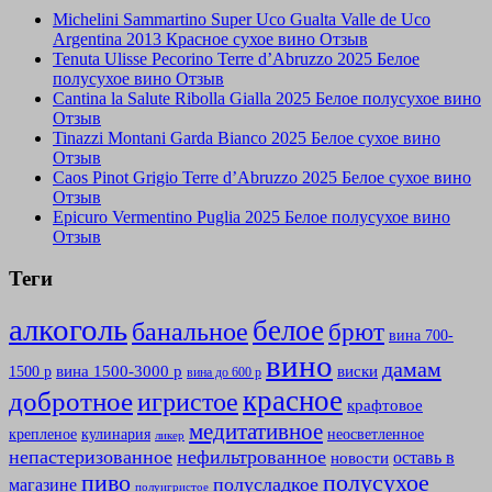
Michelini Sammartino Super Uco Gualta Valle de Uco
Argentina 2013 Красное сухое вино Отзыв
Tenuta Ulisse Pecorino Terre d’Abruzzo 2025 Белое
полусухое вино Отзыв
Cantina la Salute Ribolla Gialla 2025 Белое полусухое вино
Отзыв
Tinazzi Montani Garda Bianco 2025 Белое сухое вино
Отзыв
Caos Pinot Grigio Terre d’Abruzzo 2025 Белое сухое вино
Отзыв
Epicuro Vermentino Puglia 2025 Белое полусухое вино
Отзыв
Теги
алкоголь
белое
банальное
брют
вина 700-
вино
дамам
вина 1500-3000 р
виски
1500 р
вина до 600 р
красное
добротное
игристое
крафтовое
медитативное
крепленое
кулинария
неосветленное
ликер
непастеризованное
нефильтрованное
оставь в
новости
полусухое
пиво
полусладкое
магазине
полуигристое