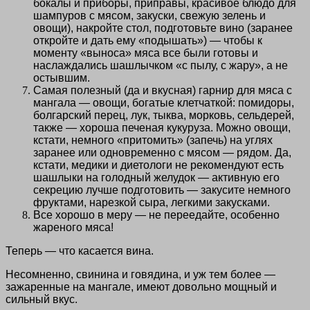
бокалы и приборы, приправы, красивое блюдо для
шампуров с мясом, закуски, свежую зелень и
овощи), накройте стол, подготовьте вино (заранее
откройте и дать ему «подышать») — чтобы к
моменту «выноса» мяса все были готовы и
наслаждались шашлычком «с пылу, с жару», а не
остывшим.
Самая полезный (да и вкусная) гарнир для мяса с
мангала — овощи, богатые клетчаткой: помидоры,
болгарский перец, лук, тыква, морковь, сельдерей,
также — хороша печеная кукуруза. Можно овощи,
кстати, немного «притомить» (запечь) на углях
заранее или одновременно с мясом — рядом. Да,
кстати, медики и диетологи не рекомендуют есть
шашлыки на голодный желудок — активную его
секрецию лучше подготовить — закусите немного
фруктами, нарезкой сыра, легкими закусками.
Все хорошо в меру — не переедайте, особенно
жареного мяса!
Теперь — что касается вина.
Несомненно, свинина и говядина, и уж тем более —
зажаренные на мангале, имеют довольно мощный и
сильный вкус.