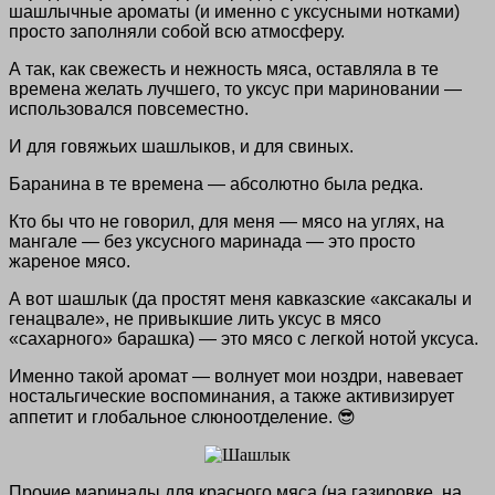
шашлычные ароматы (и именно с уксусными нотками)
просто заполняли собой всю атмосферу.
А так, как свежесть и нежность мяса, оставляла в те
времена желать лучшего, то уксус при мариновании —
использовался повсеместно.
И для говяжьих шашлыков, и для свиных.
Баранина в те времена — абсолютно была редка.
Кто бы что не говорил, для меня — мясо на углях, на
мангале — без уксусного маринада — это просто
жареное мясо.
А вот шашлык (да простят меня кавказские «аксакалы и
генацвале», не привыкшие лить уксус в мясо
«сахарного» барашка) — это мясо с легкой нотой уксуса.
Именно такой аромат — волнует мои ноздри, навевает
ностальгические воспоминания, а также активизирует
аппетит и глобальное слюноотделение. 😎
Прочие маринады для красного мяса (на газировке, на