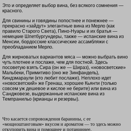
Это и определяет выбор вина, без всякого сомнения —
красного.
Для свинины и говядины попостнее и понежнее —
прекрасно «зайдут» элегантные вина из Мерло (как
правило Старого Света), Пино-Нуары и их братья —
немецкие Шпетбургундеры, также — испанские вина из
Менсии, бордосские классические ассамбляжи с
преобладанием Мерло.
Для жирноватых вариантов мяса — можно выбрать вино
чуть плотнее и послаже, чем для постной. Здесь
посоветую взять Сира (он же — Шираз), «новосветские»
Мальбеки, Примитиво (оно же Зинфандель),
Киндзмараули (кто любит послаже). Неплохо идет
«новосветский» же Гренаш,
хорошее Кьянти (только
совсем уж дешевое и кислое не берите) или вина из
Санджовезе, выдержанные испанские вина из
Темпранильо (крианцы и резервы).
Что касается сопровождения баранины, с ее
«мощноштанговым» вкусом и ароматом — то здесь можно
откупорить вина и помощнее и потаниннее.