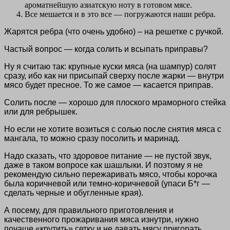
ароматнейшую азиатскую ноту в готовом мясе.
Все мешается и в это все — погружаются наши ребра.
Жарятся ребра (что очень удобно) –
на решетке с ручкой.
Частый вопрос — когда солить и всыпать приправы?
Ну я считаю так: крупные куски мяса (на шампур) солят
сразу, ибо как ни присыпай сверху после жарки — внутри
мясо будет пресное. То же самое — касается приправ.
Солить после — хорошо для плоского мраморного стейка
или для ребрышек.
Но если не хотите возиться с солью после снятия мяса с
мангала, то можно сразу посолить и маринад.
Надо сказать, что здоровое питание — не пустой звук,
даже в таком вопросе как шашлыки. И поэтому я не
рекомендую сильно пережаривать мясо, чтобы корочка
была коричневой или темно-коричневой (упаси Б*г —
сделать черные и обугленные края).
А посему, для правильного приготовления и
качественного прожаривания мяса изнутри, нужно
почаще «крутить» сетку и не давать мясу пригорать.