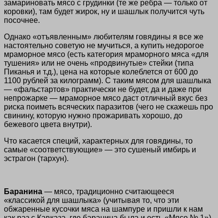
замариновать мясо с грудинки (те же ребра — только от
коровки), там будет жирок, ну и шашлык получится чуть
посочнее.
Однако «отъявленным» любителям говядины я все же
настоятельно советую не мучиться, а купить недорогое
мраморное мясо (есть категория мраморного мяса «для
тушения» или не очень «продвинутые» стейки (типа
Пиканья и т.д.), цена на которые колеблется от 600 до
1100 рублей за килограмм). С таким мясом для шашлыка
— «фальстартов» практически не будет, да и даже при
непрожарке — мраморное мясо даст отличный вкус без
риска поиметь всяческих паразитов (чего не скажешь про
свинину, которую нужно прожаривать хорошо, до
бежевого цвета внутри).
Что касается специй, характерных для говядины, то
самые «соответствующие» — это сушеный имбирь и
эстрагон (тархун).
Баранина
— мясо, традиционно считающееся
«классикой для шашлыка» (учитывая то, что эти
обжаренные кусочки мяса на шампуре и пришли к нам
как раз с Кавказа, где баранина была и есть «Мясо № 1»).