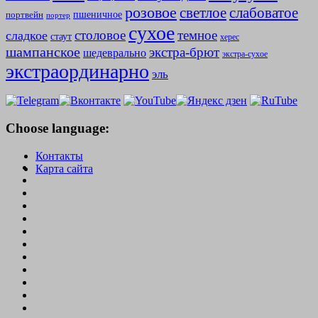
розовое
слабоватое
светлое
пшеничное
портвейн
портер
сухое
столовое
темное
сладкое
стаут
херес
шампанское
экстра-брют
шедеврально
экстра-сухое
экстраординарно
эль
Choose language:
Контакты
Карта сайта