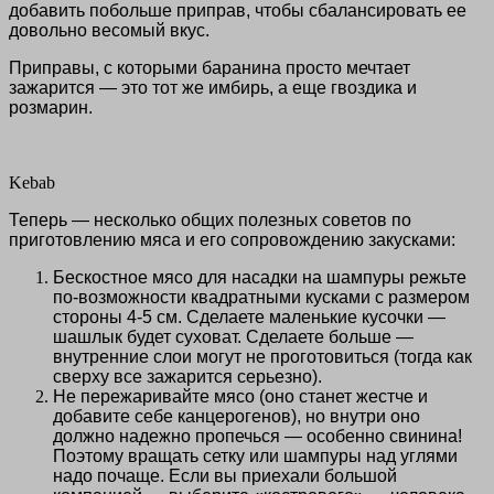
добавить побольше приправ, чтобы сбалансировать ее
довольно весомый вкус.
Приправы, с которыми баранина просто мечтает
зажарится — это тот же имбирь, а еще гвоздика и
розмарин.
Kebab
Теперь — несколько общих полезных советов по
приготовлению мяса и его сопровождению закусками:
Бескостное мясо для насадки на шампуры режьте
по-возможности квадратными кусками с размером
стороны 4-5 см. Сделаете маленькие кусочки —
шашлык будет суховат. Сделаете больше —
внутренние слои могут не проготовиться (тогда как
сверху все зажарится серьезно).
Не пережаривайте мясо (оно станет жестче и
добавит
е
себе канцерогенов), но внутри оно
должно надежно пропечься — особенно свинина!
Поэтому вращать сетку или шампуры над углями
надо почаще. Если вы приехали большой