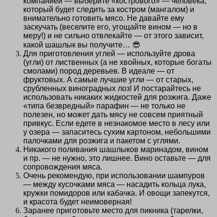
компанией — выберите «кострового» — человека,
который будет следить за костром (мангалом) и
внимательно готовить мясо. Не давайте ему
заскучать (веселите его, угощайте вином — но в
меру!) и не сильно отвлекайте — от этого зависит,
какой шашлык вы получите… 😎
Для приготовления углей — используйте дрова
(угли) от лиственных (а не хвойных, которые богаты
смолами) пород деревьев. В идеале — от
фруктовых. А самые лучшие угли — от старых,
срубленных виноградных лоз! И постарайтесь не
использовать никаких жидкостей для розжига. Даже
«типа безвредный» парафин — не только не
полезен, но может дать мясу не совсем приятный
привкус. Если едете в незнакомое место в лесу или
у озера — запаситесь сухим картоном, небольшими
палочками для розжига и пакетом с углями.
Никакого поливания шашлыков маринадом, вином
и пр. — не нужно, это лишнее. Вино оставьте — для
сопровождения мяса.
Очень рекомендую, при использовании шампуров
— между кусочками мяса — насадить кольца лука,
кружки помидоров или кабачка. И овощи запекутся,
и красота будет неимоверная!
Заранее приготовьте место для пикника (тарелки,