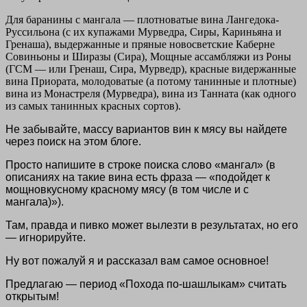
Для баранины с мангала — плотноватые вина Лангедока-
Руссильона (с их купажами Мурведра, Сиры, Кариньяна и
Гренаша), выдержанные и пряные новосветские Каберне
Совиньоны и Ширазы (Сира), Мощные ассамбляжи из Роны
(ГСМ — или Гренаш, Сира, Мурведр), красные видержанные
вина Приората, молодоватые (а потому танинные и плотные)
вина из Монастреля (Мурведра), вина из Танната (как одного
из самых танинных красных сортов).
Не забывайте, массу вариантов вин к мясу вы найдете
через поиск на этом блоге.
Просто напишите в строке поиска слово «мангал» (в
описаниях на такие вина есть фраза — «подойдет к
мощновкусному красному мясу (в том числе и с
мангала)»).
Там, правда и пивко может вылезти в результатах, но его
— игнорируйте.
Ну вот пожалуй я и рассказал вам самое основное!
Предлагаю — период «Похода по-шашлыкам» считать
открытым!