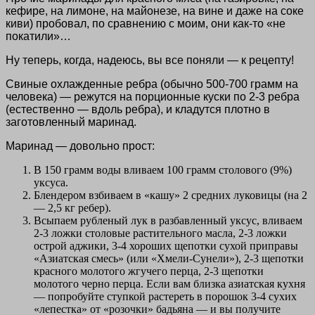
кефире, на лимоне, на майонезе, на вине и даже на соке
киви) пробовал, по сравнению с моим, они как-то «не
покатили»…
Ну теперь, когда, надеюсь, вы все поняли — к рецепту!
Свиные охлажденные ребра (обычно 500-700 грамм на
человека) — режутся на порционные куски по 2-3 ребра
(естественно — вдоль ребра), и кладутся плотно в
заготовленный маринад.
Маринад — довольно прост:
В 150 грамм воды вливаем 100 грамм столового (9%)
уксуса.
Блендером взбиваем в «кашу» 2 средних луковицы (на 2
— 2,5 кг ребер).
Всыпаем рубленый лук в разбавленный уксус, вливаем
2-3 ложки столовые растительного масла, 2-3 ложки
острой аджики, 3-4 хороших щепотки сухой приправы
«Азиатская смесь» (или «Хмели-Сунели»), 2-3 щепотки
красного молотого жгучего перца, 2-3 щепотки
молотого черно перца. Если вам близка азиатская кухня
— попробуйте ступкой растереть в порошок 3-4 сухих
«лепестка» от «розочки» бадьяна — и вы получите