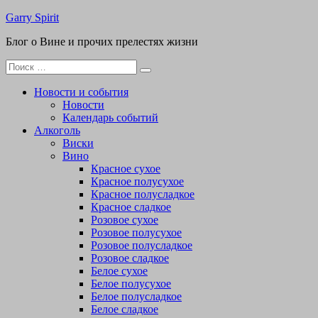
Перейти
Garry Spirit
к
Блог о Вине и прочих прелестях жизни
содержимому
Поиск
для:
Новости и события
Новости
Календарь событий
Алкоголь
Виски
Вино
Красное сухое
Красное полусухое
Красное полусладкое
Красное сладкое
Розовое сухое
Розовое полусухое
Розовое полусладкое
Розовое сладкое
Белое сухое
Белое полусухое
Белое полусладкое
Белое сладкое