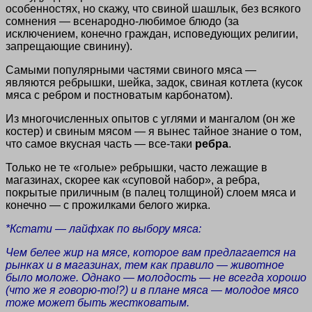
особенностях, но скажу, что свиной шашлык, без всякого
сомнения — всенародно-любимое блюдо (за
исключением, конечно граждан, исповедующих религии,
запрещающие свинину).
Самыми популярными частями свиного мяса —
являются ребрышки, шейка, задок, свиная котлета (кусок
мяса с ребром и постноватым карбонатом).
Из многочисленных опытов с углями и мангалом (он же
костер) и свиным мясом — я вынес тайное знание о том,
что самое вкусная часть — все-таки
ребра
.
Только не те «голые» ребрышки, часто лежащие в
магазинах, скорее как «суповой набор», а ребра,
покрытые приличным (в палец толщиной) слоем мяса и
конечно — с прожилками белого жирка.
*Кстати — лайфхак по выбору мяса:
Чем белее жир на мясе, которое вам предлагается на
рынках и в магазинах, тем как правило — животное
было моложе. Однако — молодость — не всегда хорошо
(что же я говорю-то!?) и в плане мяса — молодое мясо
тоже может быть жестковатым.