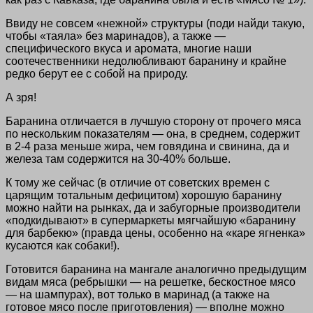
Ввиду не совсем «нежной» структуры (поди найди такую,
чтобы «таяла» без маринадов), а также —
специфического вкуса и аромата, многие наши
соотечественники недолюбливают баранину и крайне
редко берут ее с собой на природу.
А зря!
Баранина отличается в лучшую сторону от прочего мяса
по нескольким показателям — она, в среднем, содержит
в 2-4 раза меньше жира, чем говядина и свинина, да и
железа там содержится на 30-40% больше.
К тому же сейчас (в отличие от советских времен с
царящим тотальным дефицитом) хорошую баранину
можно найти на рынках, да и забугорные производители
«подкидывают» в супермаркеты мягчайшую «баранину
для барбекю» (правда цены, особенно на «каре ягненка»
кусаются как собаки!).
Готовится баранина на мангале аналогично предыдущим
видам мяса (ребрышки — на решетке, бескостное мясо
— на шампурах), вот только в маринад (а также на
готовое мясо после приготовления) — вполне можно