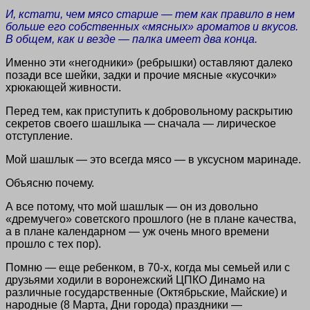
И, кстати, чем мясо старше — тем как правило в нем
больше его собственных «мясных» ароматов и вкусов.
В общем, как и везде — палка имеет два конца.
Именно эти «негодники» (ребрышки) оставляют далеко
позади все шейки, задки и прочие мясные «кусочки»
хрюкающей живности.
Перед тем, как приступить к добровольному раскрытию
секретов своего шашлыка — сначала — лирическое
отступление.
Мой шашлык — это всегда мясо — в уксусном маринаде.
Объясню почему.
А все потому, что мой шашлык — он из довольно
«дремучего» советского прошлого (не в плане качества,
а в плане календарном — уж очень много времени
прошло с тех пор).
Помню — еще ребенком, в 70-х, когда мы семьей или с
друзьями ходили в воронежский ЦПКО Динамо на
различные государственные (Октябрьские, Майские) и
народные (8 Марта, Дни города) праздники —