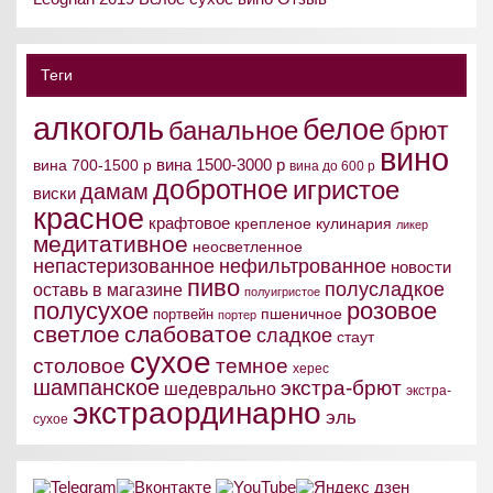
Теги
алкоголь
белое
банальное
брют
вино
вина 1500-3000 р
вина 700-1500 р
вина до 600 р
добротное
игристое
дамам
виски
красное
крафтовое
крепленое
кулинария
ликер
медитативное
неосветленное
непастеризованное
нефильтрованное
новости
пиво
полусладкое
оставь в магазине
полуигристое
полусухое
розовое
пшеничное
портвейн
портер
светлое
слабоватое
сладкое
стаут
сухое
столовое
темное
херес
шампанское
экстра-брют
шедеврально
экстра-
экстраординарно
эль
сухое