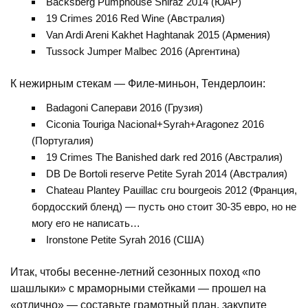
Backsberg Pumphouse Shiraz 2014 (ЮАР)
19 Crimes 2016 Red Wine (Австралия)
Van Ardi Areni Kakhet Haghtanak 2015 (Армения)
Tussock Jumper Malbec 2016 (Аргентина)
К нежирным стекам — Филе-миньон, Тендерлоин:
Badagoni Саперави 2016 (Грузия)
Ciconia Touriga Nacional+Syrah+Aragonez 2016
(Португалия)
19 Crimes The Banished dark red 2016 (Австралия)
DB De Bortoli reserve Petite Syrah 2014 (Австралия)
Chateau Plantey Pauillac cru bourgeois 2012 (Франция,
бордосский бленд) — пусть оно стоит 30-35 евро, но не
могу его не написать…
Ironstone Petite Syrah 2016 (США)
Итак, чтобы весенне-летний сезонных поход «по
шашлыки» с мраморными стейками — прошел на
«отлично» — составьте грамотный план, закупите