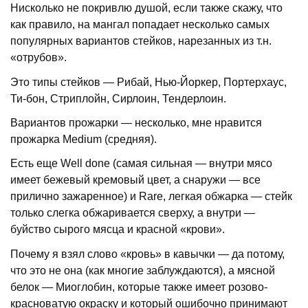
Нисколько не покривлю душой, если также скажу, что
как правило, на мангал попадает несколько самых
популярных вариантов стейков, нарезанных из т.н.
«отрубов».
Это типы стейков — Рибай, Нью-Йоркер, Портерхаус,
Ти-бон, Стриплойн, Сирлоин, Тендерлоин.
Вариантов прожарки — несколько, мне нравится
прожарка
Medium
(средняя).
Есть еще
Well done
(самая сильная — внутри мясо
имеет бежевый кремовый цвет, а снаружи — все
прилично зажаренное) и Rare
,
легкая обжарка — стейк
только слегка обжаривается сверху, а внутри —
буйство сырого мясца и красной «крови».
Почему я взял слово «кровь» в кавычки — да потому,
что это не она (как многие заблуждаются), а мясной
белок — Миоглобин, которые также имеет розово-
красноватую окраску и который ошибочно принимают