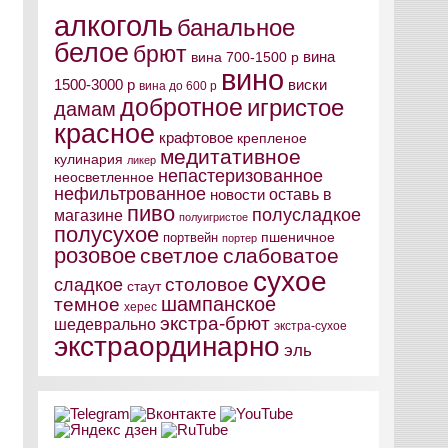
алкоголь
банальное
белое
брют
вина
вина 700-1500 р
вино
виски
1500-3000 р
вина до 600 р
добротное
игристое
дамам
красное
крафтовое
крепленое
медитативное
кулинария
ликер
непастеризованное
неосветленное
нефильтрованное
оставь в
новости
пиво
полусладкое
магазине
полуигристое
полусухое
пшеничное
портвейн
портер
розовое
светлое
слабоватое
сухое
столовое
сладкое
стаут
шампанское
темное
херес
экстра-брют
шедеврально
экстра-сухое
экстраординарно
эль