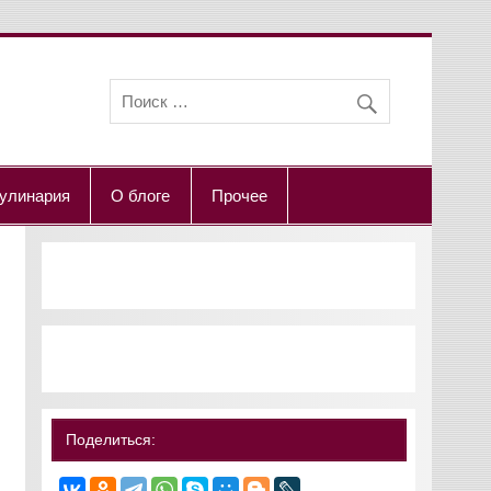
улинария
О блоге
Прочее
Поделиться: