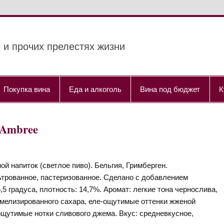
 и прочих прелестях жизни
Покупка вина
Еда и алкоголь
Вина под бюджет
К
 Ambree
ой напиток (светлое пиво). Бельгия, Гримберген.
трованное, пастеризованное. Сделано с добавлением
,5 градуса, плотность: 14,7%. Аромат: легкие тона чернослива,
амелизированного сахара, еле-ощутимые оттенки жженой
-ощутимые нотки сливового джема. Вкус: средневкусное,