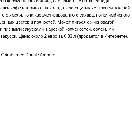
она карамельного солода, еле-заметные нотки солода,
ттенки кофе и горького шоколада, еле-ощутимые нюансы жженой
того хмеля, тона карамелизированного сахара, нотки имбирного
ушенных цветов и пряностей. Может питься с жирноватой
и пивными закусками, нарезкой копченостей, солеными
кусок. Цена: около 2 евро за 0,33 л (продается в Интернете).