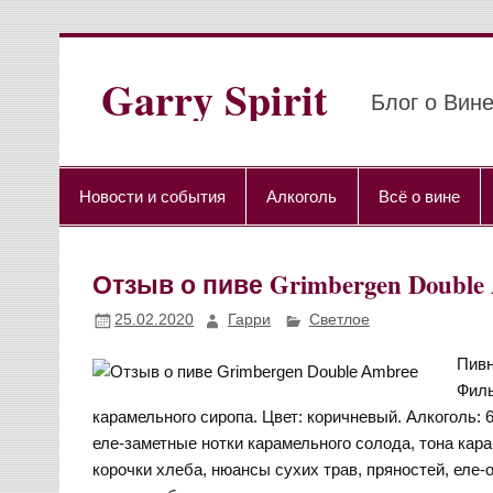
Перейти
к
содержимому
Garry Spirit
Блог о Вине
Новости и события
Алкоголь
Всё о вине
Отзыв о пиве Grimbergen Double
25.02.2020
Гарри
Светлое
Пивн
Филь
карамельного сиропа. Цвет: коричневый. Алкоголь: 6
еле-заметные нотки карамельного солода, тона кар
корочки хлеба, нюансы сухих трав, пряностей, еле