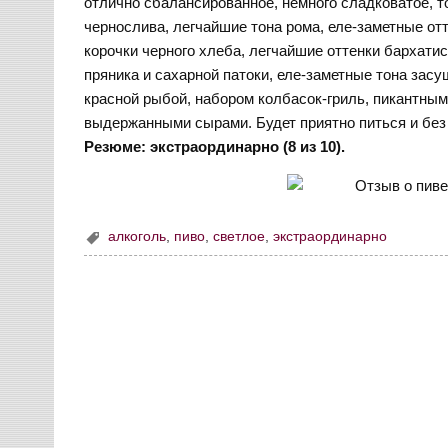
отлично сбалансированное, немного сладковатое, т
чернослива, легчайшие тона рома, еле-заметные о
корочки черного хлеба, легчайшие оттенки бархатис
пряника и сахарной патоки, еле-заметные тона зас
красной рыбой, набором колбасок-гриль, пикантным
выдержанными сырами. Будет приятно питься и без за
Резюме: экстраординарно (8 из 10).
алкоголь
,
пиво
,
светлое
,
экстраординарно