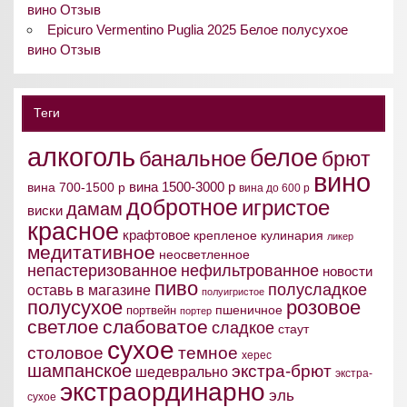
вино Отзыв
Epicuro Vermentino Puglia 2025 Белое полусухое
вино Отзыв
Теги
алкоголь
белое
банальное
брют
вино
вина 1500-3000 р
вина 700-1500 р
вина до 600 р
добротное
игристое
дамам
виски
красное
крафтовое
крепленое
кулинария
ликер
медитативное
неосветленное
непастеризованное
нефильтрованное
новости
пиво
полусладкое
оставь в магазине
полуигристое
полусухое
розовое
пшеничное
портвейн
портер
светлое
слабоватое
сладкое
стаут
сухое
столовое
темное
херес
шампанское
экстра-брют
шедеврально
экстра-
экстраординарно
эль
сухое