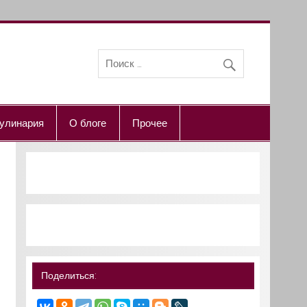
улинария
О блоге
Прочее
Поделиться: