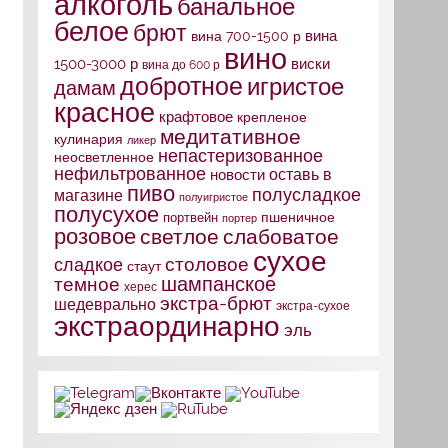
алкоголь
банальное
белое
брют
вина
вина 700-1500 р
вино
1500-3000 р
виски
вина до 600 р
добротное
игристое
дамам
красное
крафтовое
крепленое
медитативное
кулинария
ликер
непастеризованное
неосветленное
нефильтрованное
оставь в
новости
пиво
полусладкое
магазине
полуигристое
полусухое
портвейн
пшеничное
портер
розовое
слабоватое
светлое
сухое
столовое
сладкое
стаут
шампанское
темное
херес
экстра-брют
шедеврально
экстра-сухое
экстраординарно
эль