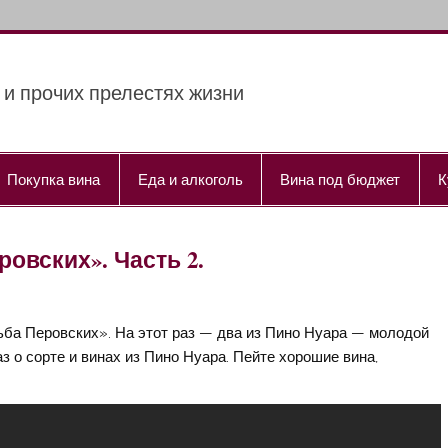
 и прочих прелестях жизни
Покупка вина
Еда и алкоголь
Вина под бюджет
К
овских». Часть 2.
ьба Перовских». На этот раз — два из Пино Нуара — молодой
 о сорте и винах из Пино Нуара. Пейте хорошие вина,