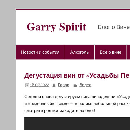
Перейти
к
содержимому
Garry Spirit
Блог о Вине
Новости и события
Алкоголь
Всё о вине
Дегустация вин от «Усадьбы Пер
18.07.2022
Гарри
Видео
Сегодня снова дегустируем вина винодельни «Усад
и «резервный». Также — в ролике небольшой рассказ
смотрите ролики, заходите на блог!